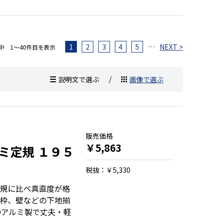
1
2
3
4
5
…
NEXT >
）中 1～40件目を表示
説明文で選ぶ
画像で選ぶ
販売価格
￥5,863
ミ定規 １９５
税抜：￥5,330
規に比べ真直度が格
枠、壁などの下地揃
●アルミ製で丈夫・軽