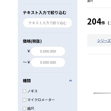
直尺
レベル・勾配測定
テキスト入力で絞り込む
204
オプション
件（
価格(税抜)
シリーズ
￥
〜￥
種類
ノギス
マイクロメーター
曲尺