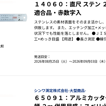
１４０６０：直尺 ステン 
適合品・赤数字入
ステンレスの素材表面をそのまま活かし、
供致します。 また、エッチング加工+メ
状況下でも性能を落としません。 ●ＪＩＳ１級 ●エッチング加
工+めっき目盛 【用途】 ●長さ測定
比較
発送目安：
2026年08月25日（火）～2026年09月03日（木
シンワ測定株式会社-大型商品-
６５０９１：アルミカッタ