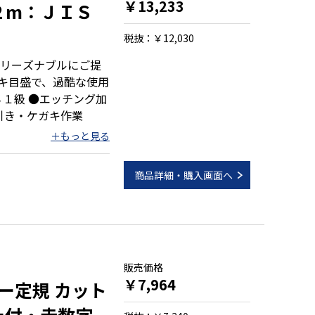
￥13,233
２m：ＪＩＳ
税抜：￥12,030
リーズナブルにご提
ッキ目盛で、過酷な使用
 ●線引き・ケガキ作業
商品詳細・購入画面へ
）
販売価格
￥7,964
ー定規 カット