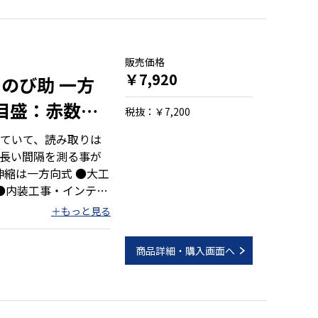
販売価格
￥7,920
のび助 一方
用目盛：赤数字
税抜：￥7,200
ていて、読み取りは
長い間隔を測る事が
伸縮は一方向式 ●大工
工事 ●尺杖・間竿に
商品詳細・購入画面へ
）