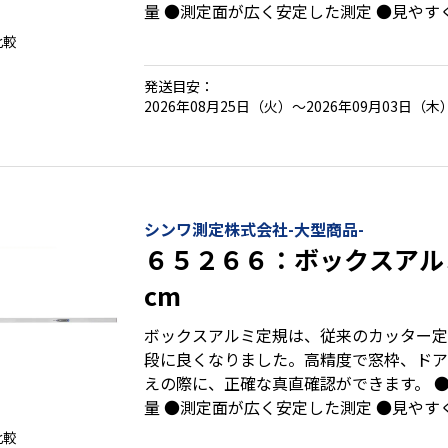
量 ●測定面が広く安定した測定 ●見やす
用 ●寸法や印が書いたり消したり出来るテ
比較
けない両端保護キャップ付
発送目安：
2026年08月25日（火）～2026年09月03日（木
シンワ測定株式会社-大型商品-
６５２６６：ボックスアル
cm
ボックスアルミ定規は、従来のカッター定
段に良くなりました。高精度で窓枠、ドア
えの際に、正確な真直確認ができます。 
量 ●測定面が広く安定した測定 ●見やす
用 ●寸法や印が書いたり消したり出来るテ
比較