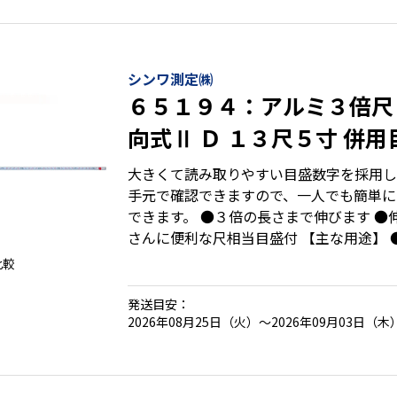
シンワ測定㈱
６５１９４：アルミ３倍尺 
向式Ⅱ Ｄ １３尺５寸 併
入
大きくて読み取りやすい目盛数字を採用し
手元で確認できますので、一人でも簡単に
できます。 ●３倍の長さまで伸びます ●
さんに便利な尺相当目盛付 【主な用途】 ●内装工事・インテリ
ア施工・建具取付 ●ブロック積工事・石積
比較
発送目安：
2026年08月25日（火）～2026年09月03日（木