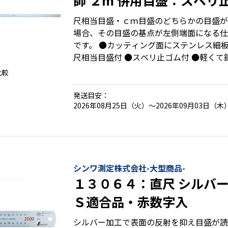
師 ２m 併用目盛：スベリ
入
尺相当目盛・ｃｍ目盛のどちらかの目盛が
場合、その目盛の基点が左側端面になる仕
です。 ●カッティング面にステンレス細板
尺相当目盛付 ●スベリ止ゴム付 ●軽くて
鮮明な目盛数字を採用 【用途】 ●長さ測定 ●線引き ●カッテ
比較
ィング ●丸のこガイド定規
発送目安：
2026年08月25日（火）～2026年09月03日（木
シンワ測定株式会社-大型商品-
１３０６４：直尺 シルバー
Ｓ適合品・赤数字入
シルバー加工で表面の反射を抑え目盛が読