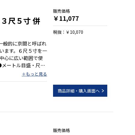
販売価格
￥11,077
３尺５寸 併
税抜：￥10,070
。一般的に京間と呼ばれ
います。６尺５寸を一
中心に広い範囲で使
●メートル目盛・尺相
盛を採用 ●持ち運び
商品詳細・購入画面へ
）
販売価格