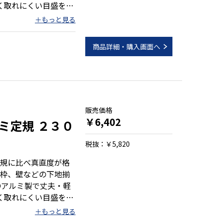
く取れにくい目盛を採
ープ付 ●材料を傷付
商品詳細・購入画面へ
）
販売価格
￥6,402
ミ定規 ２３０
税抜：￥5,820
規に比べ真直度が格
枠、壁などの下地揃
●アルミ製で丈夫・軽
く取れにくい目盛を採
ープ付 ●材料を傷付