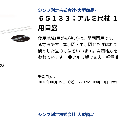
シンワ測定株式会社-大型商品-
６５１３３：アルミ尺杖 １
用目盛
使用地域(目盛の違い)は、関西間用です
る寸法です。本京間・中京間とも呼ばれて
間とした畳の寸法をいいます。関西地方を
われています。 ●アルミ製で丈夫・軽量 
当目盛の併用目盛 ●見やすく取れにくい目
比較
に便利な２分割式 【主な用途】 ●尺杖として基礎の墨出し ●使
い捨て尺杖を作るマスター
発送目安：
2026年08月25日（火）～2026年09月03日（木
シンワ測定株式会社-大型商品-