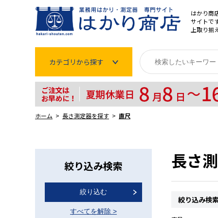
はかり商
サイトです
上取り揃
カテゴリから探す
はかり
分銅
ホーム
長さ測定器を探す
直尺
温度計・湿度計
タイマー
長さ測
絞り込み検索
長さ測定器
絞り込む
濃度・環境測定
絞り込み検
すべてを解除
>
色々な計測器