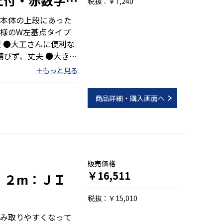
止付・赤数字
税抜：￥7,240
本体の上段にあった
様のW左基点タイプ
 ●大工さんに便利な
錆びず、丈夫 ●大きく
商品詳細・購入画面へ
）
販売価格
￥16,511
 ２m：ＪＩ
税抜：￥15,010
み取りやすくなって