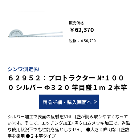
販売価格
￥62,370
税抜：￥56,700
シンワ測定㈱
６２９５２：プロトラクター №１００
０ シルバー Φ３２０ 竿目盛１m ２本竿
商品詳細・購入画面へ
シルバー加工で表面の反射を抑え目盛が読み取りやすくなって
います。そして、エッチング加工+黒クロムメッキ加工で、過酷
な使用状況下でも性能を落としません。 ●大きく鮮明な目盛数
字を採用 ●２本竿タイプ