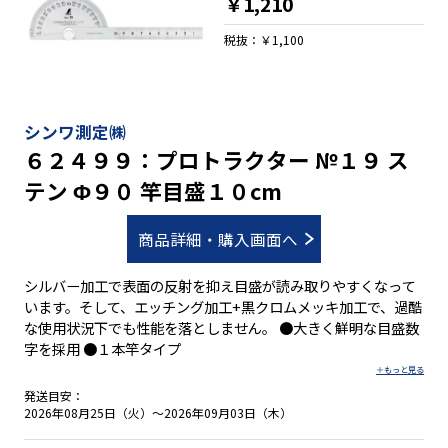
￥1,210
税抜：￥1,100
シンワ測定㈱
６２４９９：プロトラクター №１９ ス
テン Φ９０ 竿目盛１０cm
商品詳細・購入画面へ
シルバー加工で表面の反射を抑え目盛が読み取りやすくなって
います。そして、エッチング加工+黒クロムメッキ加工で、過酷
な使用状況下でも性能を落としません。 ●大きく鮮明な目盛数
字を採用 ●１本竿タイプ
発送目安：
2026年08月25日（火）～2026年09月03日（木）