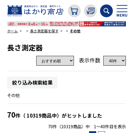
ホーム
長さ測定器を探す
その他
長さ測定器
カテゴリから探す
表示件数
はかり
絞り込み検索結果
分銅
その他
温度計・湿度計
70
件（ 10319商品中）がヒットしました
70件（10319商品）中 1～40件目を表示
タイマー