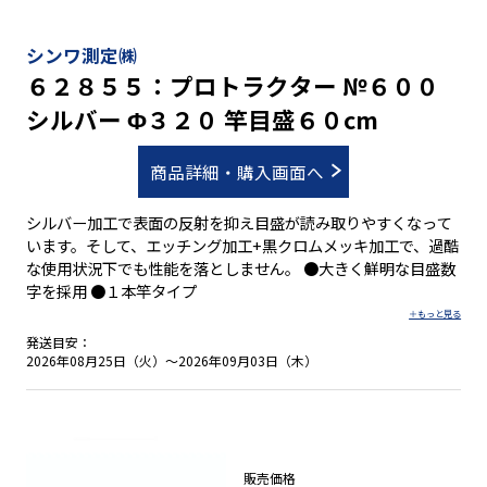
シンワ測定㈱
６２８５５：プロトラクター №６００
シルバー Φ３２０ 竿目盛６０cm
商品詳細・購入画面へ
シルバー加工で表面の反射を抑え目盛が読み取りやすくなって
います。そして、エッチング加工+黒クロムメッキ加工で、過酷
な使用状況下でも性能を落としません。 ●大きく鮮明な目盛数
字を採用 ●１本竿タイプ
発送目安：
2026年08月25日（火）～2026年09月03日（木）
販売価格