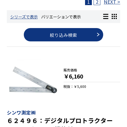
1
2
NEXT >
長さ測定器
シリーズで表示
バリエーションで表示
絞り込み検索
濃度・環境測定
色々な計測器
販売価格
レベル・勾配測定
￥6,160
税抜：￥5,600
オプション
シンワ測定㈱
６２４９６：デジタルプロトラクター