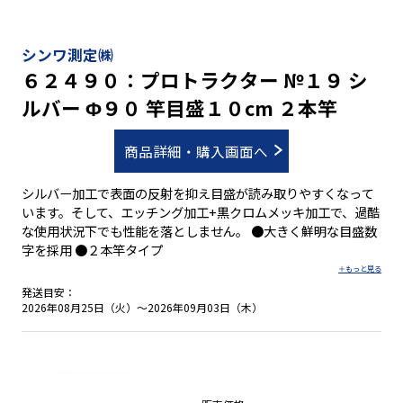
シンワ測定㈱
６２４９０：プロトラクター №１９ シ
ルバー Φ９０ 竿目盛１０cm ２本竿
商品詳細・購入画面へ
シルバー加工で表面の反射を抑え目盛が読み取りやすくなって
います。そして、エッチング加工+黒クロムメッキ加工で、過酷
な使用状況下でも性能を落としません。 ●大きく鮮明な目盛数
字を採用 ●２本竿タイプ
発送目安：
2026年08月25日（火）～2026年09月03日（木）