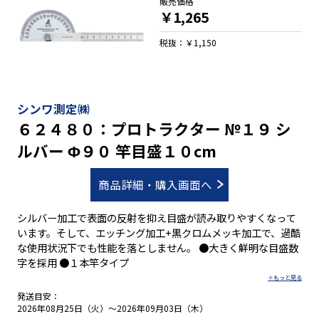
販売価格
￥1,265
税抜：￥1,150
シンワ測定㈱
６２４８０：プロトラクター №１９ シ
ルバー Φ９０ 竿目盛１０cm
商品詳細・購入画面へ
シルバー加工で表面の反射を抑え目盛が読み取りやすくなって
います。そして、エッチング加工+黒クロムメッキ加工で、過酷
な使用状況下でも性能を落としません。 ●大きく鮮明な目盛数
字を採用 ●１本竿タイプ
発送目安：
2026年08月25日（火）～2026年09月03日（木）