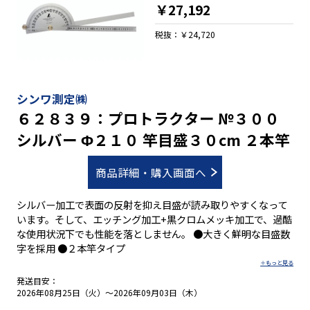
￥27,192
税抜：￥24,720
シンワ測定㈱
６２８３９：プロトラクター №３００
シルバー Φ２１０ 竿目盛３０cm ２本竿
商品詳細・購入画面へ
シルバー加工で表面の反射を抑え目盛が読み取りやすくなって
います。そして、エッチング加工+黒クロムメッキ加工で、過酷
な使用状況下でも性能を落としません。 ●大きく鮮明な目盛数
字を採用 ●２本竿タイプ
発送目安：
2026年08月25日（火）～2026年09月03日（木）