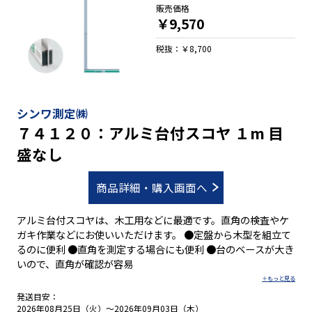
販売価格
￥9,570
税抜：￥8,700
シンワ測定㈱
７４１２０：アルミ台付スコヤ １m 目
盛なし
商品詳細・購入画面へ
アルミ台付スコヤは、木工用などに最適です。直角の検査やケ
ガキ作業などにお使いいただけます。 ●定盤から木型を組立て
るのに便利 ●直角を測定する場合にも便利 ●台のベースが大き
いので、直角が確認が容易
発送目安：
2026年08月25日（火）～2026年09月03日（木）