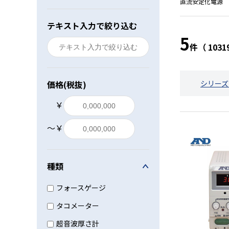
直流安定化電源
レベル・勾配測定
テキスト入力で絞り込む
5
オプション
件（ 10
価格(税抜)
シリーズ
￥
〜￥
種類
フォースゲージ
タコメーター
超音波厚さ計