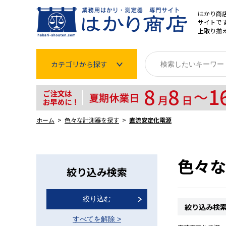
はかり商
サイトです
上取り揃
カテゴリから探す
はかり
分銅
ホーム
色々な計測器を探す
直流安定化電源
温度計・湿度計
タイマー
色々な
絞り込み検索
長さ測定器
絞り込む
濃度・環境測定
絞り込み検
すべてを解除
>
色々な計測器