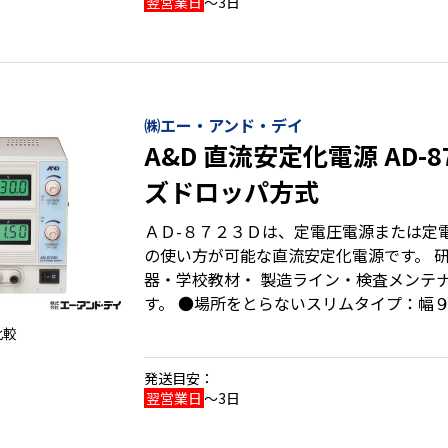
翌営業日
～3日
㈱エー・アンド・デイ
A&D 直流安定化電源 AD-
ズドロッパ方式
ＡＤ-８７２３Ｄは、定電圧電源または定
の使い方が可能な直流安定化電源です。 
器・学校教材・ 製造ライン・検査メンテ
す。 ●場所をとらないスリムタイプ：幅９５mm ●見やすいバ
ックライト付液晶表示 ●電源はシリーズ
比較
発送目安：
翌営業日
～3日