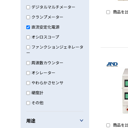
デジタルマルチメーター
商品を
クランプメーター
直流安定化電源
オシロスコープ
ファンクションジェネレータ
ー
周波数カウンター
オシレーター
やわらかさセンサ
硬度計
その他
用途
商品を