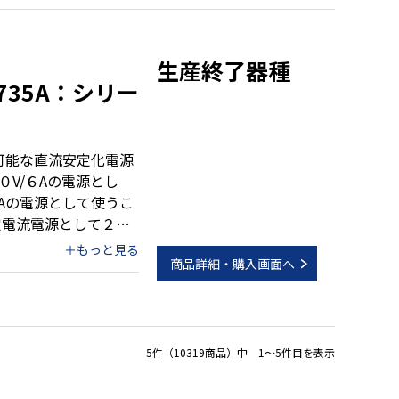
生産終了器種
可能な直流安定化電源
V/６Aの電源とし
Aの電源として使うこ
定電流電源として２通
ル
商品詳細・購入画面へ
握できるアナログメー
方式
5件（10319商品）中 1～5件目を表示