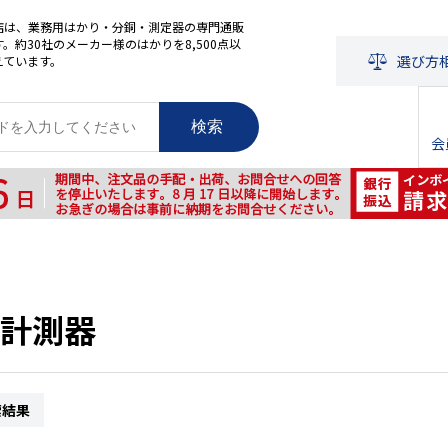
店は、業務用はかり・分銅・測定器の専門通販
。約30社のメーカー様のはかりを8,500点以
選び方
えています。
検索
会
計測器
索結果