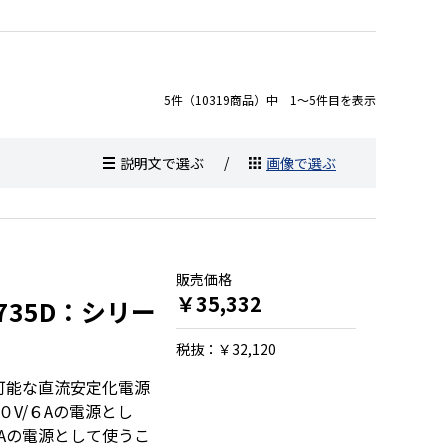
5件（10319商品）中 1～5件目を表示
説明文で選ぶ
画像で選ぶ
販売価格
￥35,332
8735D：シリー
税抜：￥32,120
可能な直流安定化電源
V/６Aの電源とし
Aの電源として使うこ