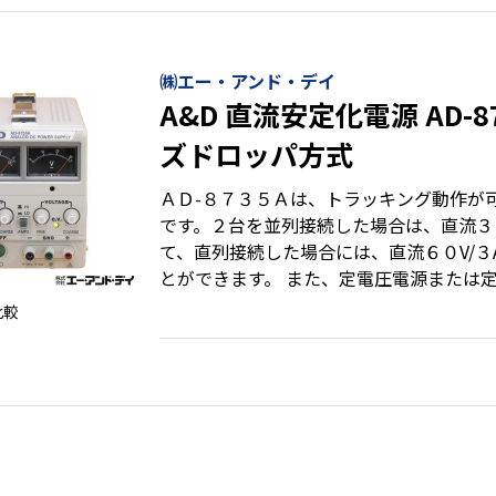
㈱エー・アンド・デイ
A&D 直流安定化電源 AD-8735A：シリー
ズドロッパ方式
ＡＤ-８７３５Ａは、トラッキング動作が
です。２台を並列接続した場合は、直流３０
て、直列接続した場合には、直流６０V/３
とができます。 また、定電圧電源または
りの使い方が可能な直流安定化電源です。 ●ノイズやリップ
比較
を低く抑え優れた負荷安定性 ●連続が把
ター表示 ●電源はシリーズレギュレータ