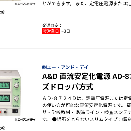
とができます。 また、定電圧電源または
りの使い方が可能な直流安定化電源です。 ●ノイズやリップ
比較
を低く抑え優れた負荷安定性 ●読み取り
表示 ●電源はシリーズレギュレータ方式
発送目安：
翌営業日
～3日
㈱エー・アンド・デイ
A&D 直流安定化電源 AD-
ズドロッパ方式
ＡＤ-８７２４Ｄは、定電圧電源または定
の使い方が可能な直流安定化電源です。 
器・学校教材・ 製造ライン・検査メンテ
す。 ●場所をとらないスリムタイプ：幅９５mm ●見やすいバ
ックライト付液晶表示 ●電源はシリーズ
比較