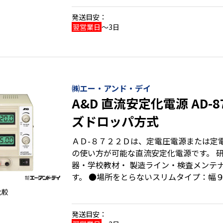
発送目安：
翌営業日
～3日
㈱エー・アンド・デイ
A&D 直流安定化電源 AD-
ズドロッパ方式
ＡＤ-８７２２Ｄは、定電圧電源または定
の使い方が可能な直流安定化電源です。 
器・学校教材・ 製造ライン・検査メンテ
す。 ●場所をとらないスリムタイプ：幅９５mm ●見やすいバ
ックライト付液晶表示 ●電源はシリーズ
比較
発送目安：