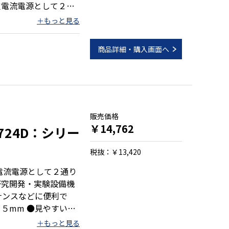
定電流電源として２通
ル
やすいデジタルＬＥＤ
商品詳細・購入画面へ
販売価格
￥14,762
8724D：シリー
税抜：￥13,420
電流電源として２通り
研究開発・実験設備機
ナンスなどに便利で
レギュレータ方式