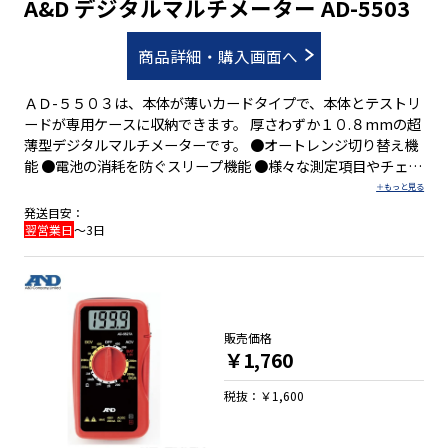
A&D デジタルマルチメーター AD-5503
商品詳細・購入画面へ
ＡＤ-５５０３は、本体が薄いカードタイプで、本体とテストリ
ードが専用ケースに収納できます。 厚さわずか１０.８mmの超
薄型デジタルマルチメーターです。 ●オートレンジ切り替え機
能 ●電池の消耗を防ぐスリープ機能 ●様々な測定項目やチェッ
ク機能 ●表示ホールド機能 ●半透明の収納ケースを付属
発送目安：
翌営業日
～3日
販売価格
￥1,760
税抜：￥1,600