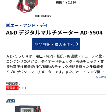
税抜：￥2,830
㈱エー・アンド・デイ
A&D デジタルマルチメーター AD-5504
商品詳細・購入画面へ
ＡＤ-５５０４は、電圧・電流・抵抗・周波数・デューティ比・
コンデンサの測定と、ダイオードチェック・導通チェック・非
接触電圧検知機能(NCV機能)のチェック機能を持った多機能タ
イプのデジタルマルチメーターです。また、オートレンジ機
能・表示ホールド機能・スリープ機能・バックライト機能も搭
載しています。 ●オートレンジ切り替え機能 ●電池の消耗を防
発送目安：
ぐスリープ機能 ●様々な測定項目やチェック機能 ●表示ホール
翌営業日
～3日
ド機能 ●見やすいバックライト機能 ●非接触電圧検知機能 ●
テストリード収納スロット付