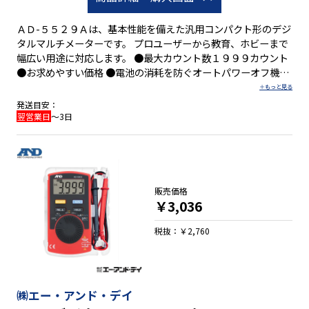
ＡＤ-５５２９Ａは、基本性能を備えた汎用コンパクト形のデジ
タルマルチメーターです。 プロユーザーから教育、ホビーまで
幅広い用途に対応します。 ●最大カウント数１９９９カウント
●お求めやすい価格 ●電池の消耗を防ぐオートパワーオフ機能
●電池チェック機能 ●見やすいバックライト機能 ●データホー
ルド機能 ●保護カバー付属
発送目安：
翌営業日
～3日
販売価格
￥3,036
税抜：￥2,760
㈱エー・アンド・デイ