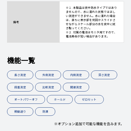
※１. 本製品は完全防水タイプではあり
ませんので、水に濡れた状態では正し
い測定ができません。水に濡れた場合
は、直ちに表示部を何回かスライドさ
備考
せながらスケール部分の水を完全に拭
き取ってください。
※２. 付属の電池はモニタ用ですので、
電池寿命が短い場合があります。
機能一覧
長さ測定
外側測定
内側測定
深さ測定
段差測定
比較測定
間接測定
オートパワーオフ
ホールド
ゼロセット
微動送り
防滴
※オプション追加で可能な機能を含みます。