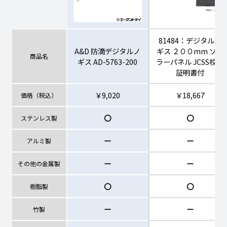
81484：デジタルノ
A&D 防滴デジタルノ
ギス ２００mm ソー
商品名
ギス AD-5763-200
ラーパネル JCSS校正
証明書付
￥9,020
￥18,667
価格（税込）
〇
〇
ステンレス製
ー
ー
アルミ製
ー
ー
その他の金属製
〇
〇
樹脂製
ー
ー
竹製