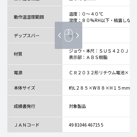
温度：０～４０℃
動作温湿度範囲
湿度：８０%RH以下・結露しない
デップスバー
有り
ジョウ・本尺：ＳＵＳ４２０Ｊ２
材質
表示部：ＡＢＳ樹脂
電源
ＣＲ２０３２形リチウム電池×１ 
本体サイズ
約L２８５×W８８×H１５mm
成績書発行
対象製品
ＪＡＮコード
49 81046 46715 5