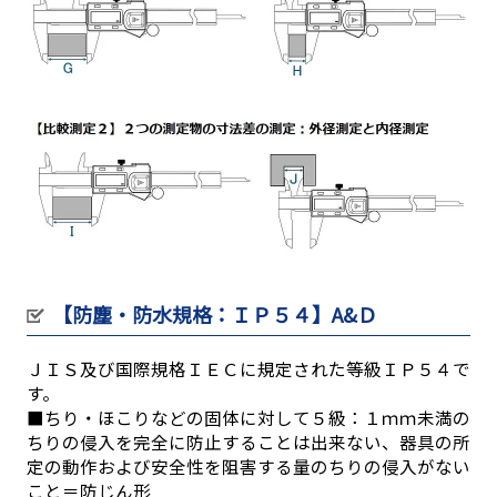
【防塵・防水規格：ＩＰ５４】A&Ｄ
ＪＩＳ及び国際規格ＩＥＣに規定された等級ＩＰ５４で
す。
■ちり・ほこりなどの固体に対して５級：１ｍｍ未満の
ちりの侵入を完全に防止することは出来ない、器具の所
定の動作および安全性を阻害する量のちりの侵入がない
こと＝防じん形