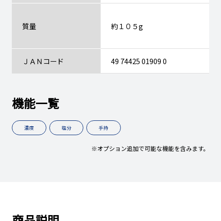
質量
約１０５g
ＪＡＮコード
49 74425 01909 0
機能一覧
濃度
塩分
手持
※オプション追加で可能な機能を含みます。
商品説明