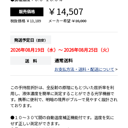
￥14,507
販売価格
税抜価格
￥13,189
メーカー希望
￥16,000
発送予定日
（目安）
2026年08月19日（水）～ 2026年08月25日（火）
通常送料
送 料
お支払方法・送料・配送について
>
この手持屈折計は、全反射の原理にもとづいた屈折率を利
用し、液体濃度を簡単に測定することができる光学機器で
す。携帯に便利で、明暗の境界がブルーで見やすく設計され
ております。
●１０～３０℃間の自動温度補正機能付です。温度を気に
せず正しい測定ができます。