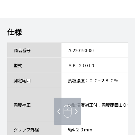
仕様
商品番号
70220190-00
型式
ＳＫ-２００Ｒ
測定範囲
食塩濃度：０.０~２８.０%
温度補正
自動温度補正付：温度範囲１０～
グリップ外径
約Φ２９mm