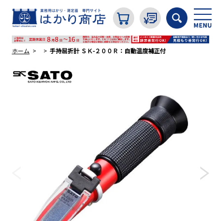
ホーム
手持屈折計 ＳＫ-２００Ｒ：自動温度補正付
カテゴリから探す
はかり
分銅
温度計・湿度計
タイマー