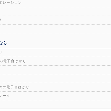
ポレーション
！
なら
り
めの電子台はかり
めの電子台はかり
ケール