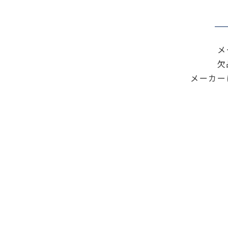
色々な計測器
レベル・勾配測定
オプション
メ
欠
メーカー