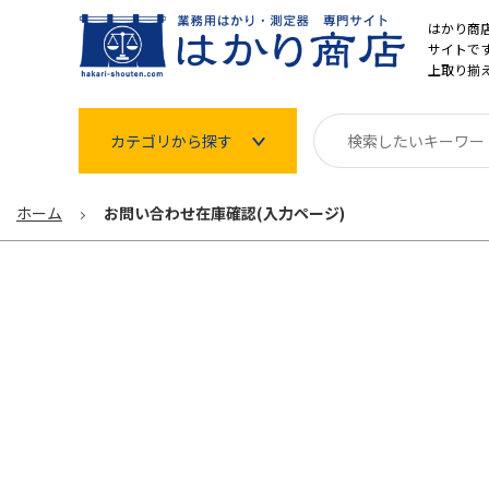
はかり商
サイトです
上取り揃
カテゴリから探す
はかり
ホーム
お問い合わせ在庫確認(入力ページ)
分銅
温度計・湿度計
タイマー
長さ測定器
濃度・環境測定