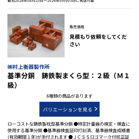
最短2026年08月25日～2026年09月03日に発送可能
販売価格
見積もり依頼をしてくだ
さい
㈱村上衡器製作所
基準分銅 鋳鉄製まくら型：２級（Ｍ１
級）
6種類の商品があります
バリエーションを見る
ローコストな鋳鉄製枕型基準分銅 ●特定計量器の検定・検査に
使用する基準分銅 ●基準器検査証印打刻済、基準器検査成績書
(有効期限１年)が添付されます ●ＪＣＳＳロゴマーク付校正証