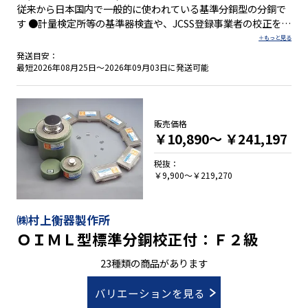
従来から日本国内で一般的に使われている基準分銅型の分銅で
す ●計量検定所等の基準器検査や、JCSS登録事業者の校正を受
けることによって、基準分銅やJCSS標準分銅にできます。 ●専
用樹脂製収納ケースが付属しております
発送目安：
最短2026年08月25日～2026年09月03日に発送可能
販売価格
￥10,890～
￥241,197
税抜：
￥9,900～￥219,270
㈱村上衡器製作所
ＯＩＭＬ型標準分銅校正付：Ｆ２級
23種類の商品があります
バリエーションを見る