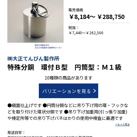
販売価格
￥8,184～
￥288,750
税抜：
￥7,440～￥262,500
㈱大正てんびん製作所
特殊分銅 環付Ｂ型 円筒型：Ｍ１級
10種類の商品があります
バリエーションを見る
●鏡面仕上げです ●円筒分銅などに吊り下げ用の環・フックな
どを取り付けた環状分銅です ●吊り下げ加重用(引っ張り加重)
や検定所等での吊り下げバネはかりの使用中検査に最適です
発送目安：