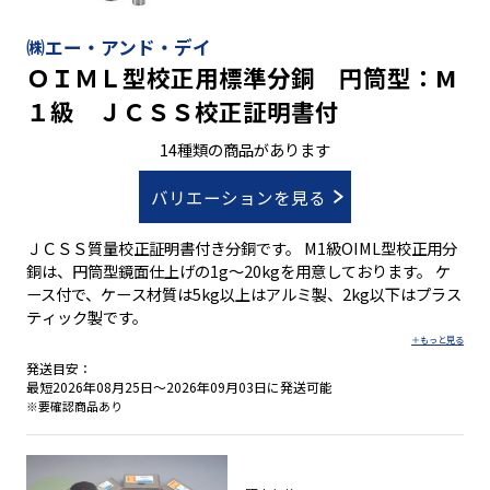
㈱エー・アンド・デイ
ＯＩＭＬ型校正用標準分銅 円筒型：M
１級 ＪＣＳＳ校正証明書付
14種類の商品があります
バリエーションを見る
ＪＣＳＳ質量校正証明書付き分銅です。 M1級OIML型校正用分
銅は、円筒型鏡面仕上げの1g～20kgを用意しております。 ケ
ース付で、ケース材質は5kg以上はアルミ製、2kg以下はプラス
ティック製です。
発送目安：
最短2026年08月25日～2026年09月03日に発送可能
※要確認商品あり