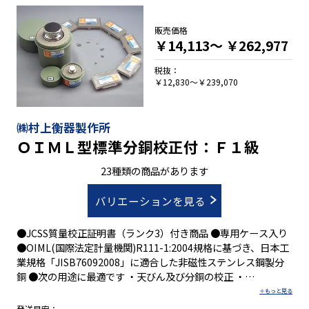
販売価格
￥14,113～
￥262,977
税抜：
￥12,830～￥239,070
㈱村上衡器製作所
ＯＩＭＬ型標準分銅校正付：Ｆ１級
23種類の商品があります
バリエーションを見る
●JCSS質量校正証明書（ランク3）付き商品 ●専用ケース入り
●OIML(国際法定計量機関)R111-1:2004規格に基づき、日本工
業規格「JISB76092008」に適合した非磁性ステンレス鋼製分
銅 ●次の用途に最適です ・天びん及び分銅の校正 ・
ISO9000/14000シリーズの認証用設備 ・GMPに関するバリデ
ーション体系 ・HACCP計画導入用の設備 トレーサビリティ体
発送目安：