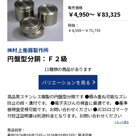
販売価格
￥4,950～
￥83,325
税抜：
￥4,500～￥75,750
㈱村上衡器製作所
円盤型分銅：Ｆ２級
11種類の商品があります
バリエーションを見る
高品質ステンレス鋼製の円盤型分銅です ●積み重ね可能なズレ
防止の段・溝付です。 ●電子天びんの検査に最適です。 ●基準
器検査受検可能です。お問い合わせください ●JCSSロゴマーク
付校正証明書は別途料金となります。お問い合わせください
発送目安：
最短2026年08月25日～2026年09月03日に発送可能