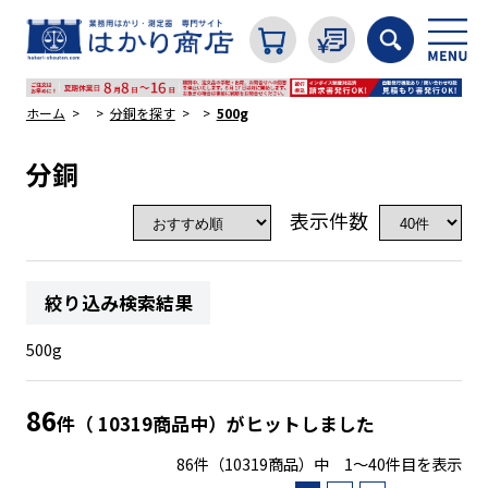
ホーム
分銅を探す
500g
分銅
カテゴリから探す
表示件数
はかり
絞り込み検索結果
分銅
500g
温度計・湿度計
86
件（ 10319商品中）がヒットしました
86件（10319商品）中 1～40件目を表示
タイマー