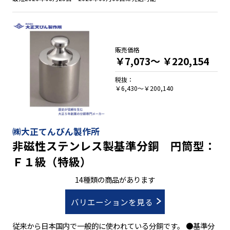
販売価格
￥7,073～
￥220,154
税抜：
￥6,430～￥200,140
㈱大正てんびん製作所
非磁性ステンレス製基準分銅 円筒型：
Ｆ１級（特級）
14種類の商品があります
バリエーションを見る
従来から日本国内で一般的に使われている分銅です。 ●基準分