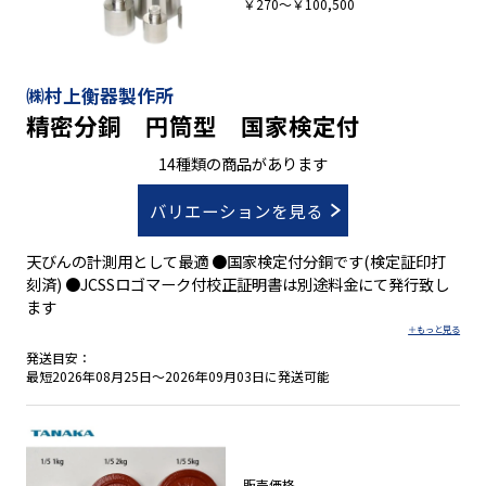
￥270～￥100,500
㈱村上衡器製作所
精密分銅 円筒型 国家検定付
14種類の商品があります
バリエーションを見る
天びんの計測用として最適 ●国家検定付分銅です(検定証印打
刻済) ●JCSSロゴマーク付校正証明書は別途料金にて発行致し
ます
発送目安：
最短2026年08月25日～2026年09月03日に発送可能
販売価格