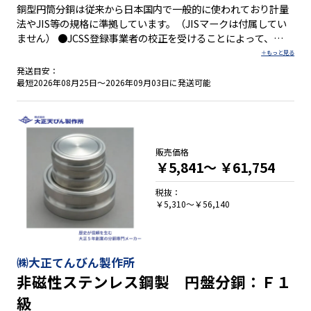
銅型円筒分銅は従来から日本国内で一般的に使われており計量
法やJIS等の規格に準拠しています。（JISマークは付属してい
ません） ●JCSS登録事業者の校正を受けることによって、
JCSS標準分銅にできます ●ケースは付属していません
発送目安：
最短2026年08月25日～2026年09月03日に発送可能
販売価格
￥5,841～
￥61,754
税抜：
￥5,310～￥56,140
㈱大正てんびん製作所
非磁性ステンレス鋼製 円盤分銅：Ｆ１
級