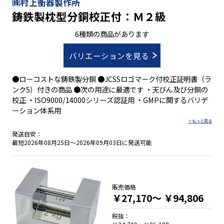
㈱村上衡器製作所
鋳鉄製枕型分銅校正付：Ｍ２級
6種類の商品があります
バリエーションを見る
●ローコストな鋳鉄製分銅 ●JCSSロゴマーク付校正証明書（ラ
ンク5）付きの商品 ●次の用途に最適です ・天びん及び分銅の
校正 ・ISO9000/14000シリーズ認証用 ・GMPに関するバリデ
ーション体系用
発送目安：
最短2026年08月25日～2026年09月03日に発送可能
販売価格
￥27,170～
￥94,806
税抜：