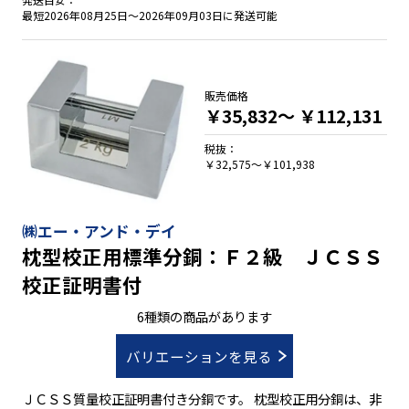
系図は、㈱村上衡器製作所のホームページより無償でダウンロ
最短2026年08月25日～2026年09月03日に発送可能
ード出来ます。
販売価格
￥35,832～
￥112,131
税抜：
￥32,575～￥101,938
㈱エー・アンド・デイ
枕型校正用標準分銅：Ｆ２級 ＪＣＳＳ
校正証明書付
6種類の商品があります
バリエーションを見る
ＪＣＳＳ質量校正証明書付き分銅です。 枕型校正用分銅は、非