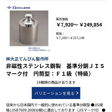
販売価格
￥7,920～
￥249,854
税抜：
￥7,200～￥227,140
㈱大正てんびん製作所
非磁性ステンレス鋼製 基準分銅ＪＩＳ
マーク付 円筒型：Ｆ１級（特級）
14種類の商品があります
バリエーションを見る
従来から日本国内で一般的に使われている基準分銅型 ●JIS規
格(JISB7609:2008分銅)に適合しております（JISマーク付） ●