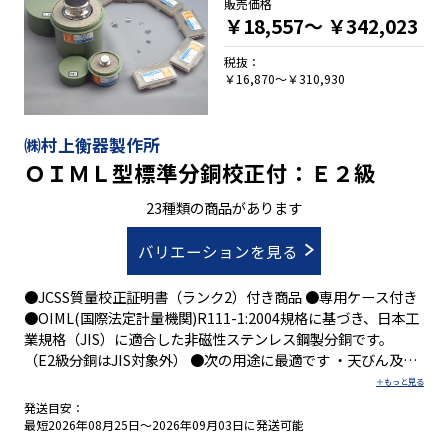
販売価格
￥18,557～
￥342,023
税抜：
￥16,870～￥310,930
㈱村上衡器製作所
ＯＩＭＬ型標準分銅校正付：Ｅ２級
23種類の商品があります
バリエーションを見る
●JCSS質量校正証明書（ランク2）付き商品 ●専用ケース付き
●OIML(国際法定計量機関)R111-1:2004規格に基づき、日本工
業規格（JIS）に適合した非磁性ステンレス鋼製分銅です。
（E2級分銅はJIS対象外） ●次の用途に最適です ・天びん及び
分銅の校正 ・ISO9000/14000シリーズの認証用設備 ・GMPに
関するバリデーション体系・HACCP計画導入用の設備 トレー
発送目安：
サビリティ体系図は、㈱村上衡器製作所のホームページより無
最短2026年08月25日～2026年09月03日に発送可能
償でダウンロード出来ます。