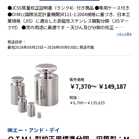
●JCSS質量校正証明書（ランク4）付き商品 ●専用ケース付き
●OIML(国際法定計量機関)R111-1:2004規格に基づき、日本工
業規格（JIS）に適合した非磁性ステンレス鋼製分銅（JISマー
ク付） ●次の用途に最適です ・天びん及び分銅の校正 ・
ISO9000/14000シリーズの認証用設備 ・GMPに関するバリデ
ーション体系・HACCP計画導入用の設備 トレーサビリティ体
発送目安：
系図は、㈱村上衡器製作所のホームページより無償でダウンロ
最短2026年08月25日～2026年09月03日に発送可能
ード出来ます。
販売価格
￥7,370～
￥149,187
税抜：
￥6,700～￥135,625
㈱エー・アンド・デイ
ＯＩＭＬ型校正用標準分銅 円筒型：M