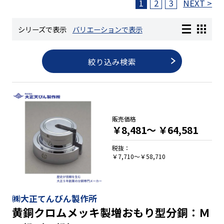
1
2
3
NEXT >
長さ測定器
シリーズで表示
バリエーションで表示
絞り込み検索
濃度・環境測定
色々な計測器
販売価格
￥8,481～
￥64,581
レベル・勾配測定
税抜：
￥7,710～￥58,710
オプション
㈱大正てんびん製作所
黄銅クロムメッキ製増おもり型分銅：Ｍ