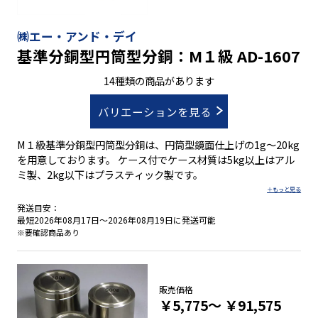
㈱エー・アンド・デイ
基準分銅型円筒型分銅：M１級 AD-1607
14種類の商品があります
バリエーションを見る
M１級基準分銅型円筒型分銅は、円筒型鏡面仕上げの1g～20kg
を用意しております。 ケース付でケース材質は5kg以上はアル
ミ製、2kg以下はプラスティック製です。
発送目安：
最短2026年08月17日～2026年08月19日に発送可能
※要確認商品あり
販売価格
￥5,775～
￥91,575