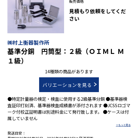
販売価格
見積もり依頼をしてくだ
さい
㈱村上衡器製作所
基準分銅 円筒型：２級（ＯＩＭＬ Ｍ
１級）
14種類の商品があります
バリエーションを見る
●特定計量器の検定・検査に使用する2級基準分銅 ●基準器検
査証印打刻済、基準器検査成績書が添付されます ●JCSSロゴマ
ーク付校正証明書は別途料金にて発行致します。 ●ケースは付
属していません
発送目安：