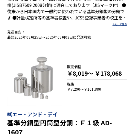
格(JISB7609:2008分銅)に適合しております（JISマーク付） ●
従来から日本国内で一般的に使われている基準分銅型の分銅で
す ●計量検定所等の基準器検査や、JCSS登録事業者の校正を受
けることによって、基準分銅やJCSS標準分銅にできます。 ●専
用樹脂製収納ケースが付属しております
発送目安：
最短2026年08月25日～2026年09月03日に発送可能
販売価格
￥8,019～
￥178,068
税抜：
￥7,290～￥161,880
㈱エー・アンド・デイ
基準分銅型円筒型分銅：Ｆ１級 AD-
1607