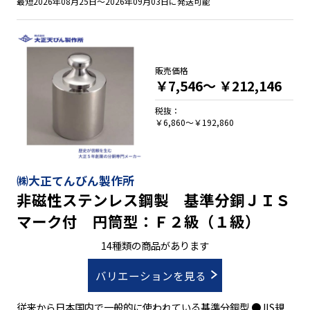
最短2026年08月25日～2026年09月03日に発送可能
販売価格
￥7,546～
￥212,146
税抜：
￥6,860～￥192,860
㈱大正てんびん製作所
非磁性ステンレス鋼製 基準分銅ＪＩＳ
マーク付 円筒型：Ｆ２級（１級）
14種類の商品があります
バリエーションを見る
従来から日本国内で一般的に使われている基準分銅型 ●JIS規