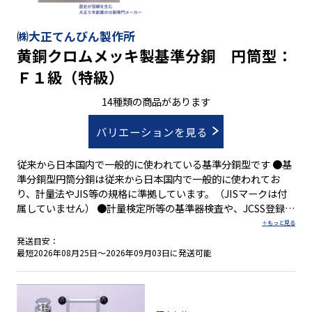
㈱大正てんびん製作所
黄銅クロムメッキ製基準分銅 円筒型：
Ｆ１級（特級）
14種類の商品があります
バリエーションを見る
従来から日本国内で一般的に使われている基準分銅型です ●基
準分銅型円筒分銅は従来から日本国内で一般的に使われてお
り、計量法やJIS等の規格に準拠しています。（JISマークは付
属していません） ●計量検定所等の基準器検査や、JCSS登録事
業者の校正を受けることによって、基準分銅やJCSS標準分銅に
できます。 ●ケースは付属していません
発送目安：
最短2026年08月25日～2026年09月03日に発送可能