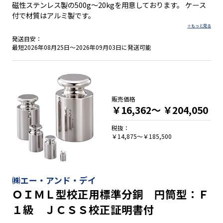
磁性ステンレス製の500g～20kgを用意しております。 ケース
付で材質はアルミ製です。
発送目安：
最短2026年08月25日～2026年09月03日に発送可能
販売価格
￥16,362～
￥204,050
税抜：
￥14,875～￥185,500
㈱エー・アンド・デイ
ＯＩＭＬ型校正用標準分銅 円筒型：Ｆ
１級 ＪＣＳＳ校正証明書付