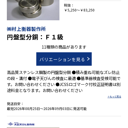
税抜：
￥5,250～￥83,250
㈱村上衡器製作所
円盤型分銅：Ｆ１級
11種類の商品があります
バリエーションを見る
高品質ステンレス鋼製の円盤型分銅 ●積み重ね可能なズレ防止
の段・溝付 ●電子天びんの検査に最適 ●基準器検査受検可能で
す。お問い合わせください ●JCSSロゴマーク付校正証明書は別
途料金となります。お問い合わせください
発送目安：
最短2026年08月25日～2026年09月03日に発送可能