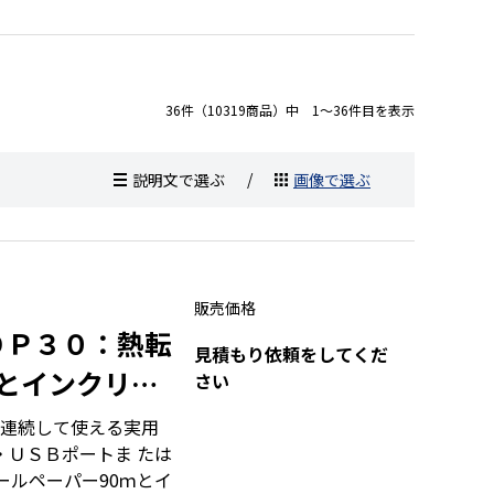
36件（10319商品）中 1～36件目を表示
説明文で選ぶ
画像で選ぶ
販売価格
ＤＰ３０：熱転
見積もり依頼をしてくだ
)とインクリボ
さい
連続して使える実用
・ＵＳＢポートま たは
ールペーパー90ｍとイ