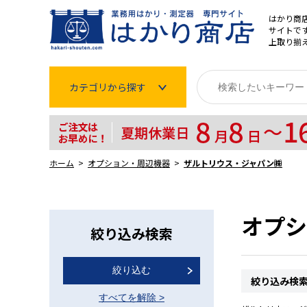
はかり商
サイトです
上取り揃
カテゴリから探す
はかり
分銅
ホーム
オプション・周辺機器
ザルトリウス・ジャパン㈱
温度計・湿度計
タイマー
オプシ
絞り込み検索
長さ測定器
絞り込む
濃度・環境測定
絞り込み検
すべてを解除
>
色々な計測器