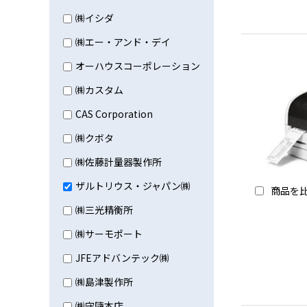
㈱イシダ
㈱エー・アンド・デイ
オーハウスコーポレーション
㈱カスタム
CAS Corporation
㈱クボタ
㈱佐藤計量器製作所
ザルトリウス・ジャパン㈱
商品を
㈱三光精衡所
㈱サーモポート
JFEアドバンテック㈱
㈱島津製作所
㈱守隨本店