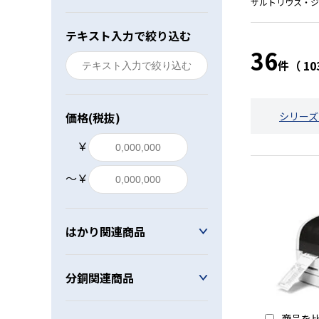
ザルトリウス・ジ
レベル・勾配測定
テキスト入力で絞り込む
36
オプション
件（ 1
価格(税抜)
シリーズ
￥
〜￥
はかり関連商品
分銅関連商品
商品を