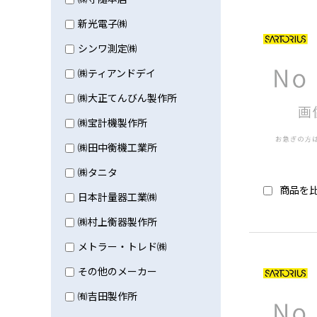
新光電子㈱
シンワ測定㈱
㈱ティアンドデイ
㈱大正てんびん製作所
㈱宝計機製作所
㈱田中衡機工業所
㈱タニタ
商品を
日本計量器工業㈱
㈱村上衡器製作所
メトラー・トレド㈱
その他のメーカー
㈲吉田製作所