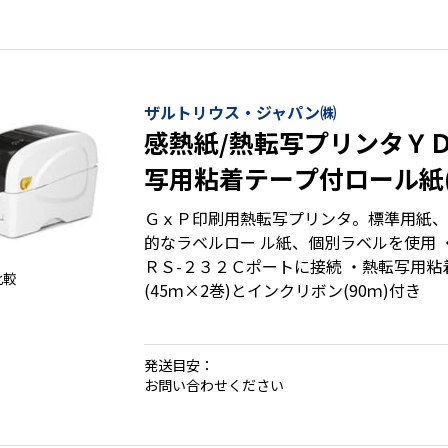
ザルトリウス・ジャパン㈱
感熱紙/熱転写プリンタＹ
写用粘着テープ付ロール紙(
巻)+インクリボン(90ｍ)
ＧｘＰ印刷用熱転写プリンタ。標準用紙、
的なラベルロー ル紙、個別ラベルを使用 
ＲＳ-２３２Ｃポートに接続 ・熱転写用
比較
(45ｍ×2巻)とインクリボン(90ｍ)付き
発送目安：
お問い合わせください