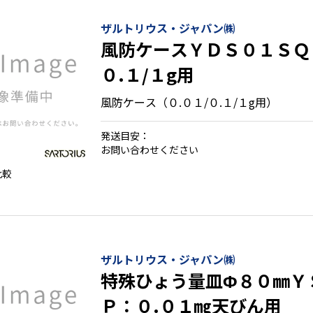
ザルトリウス・ジャパン㈱
風防ケースＹＤＳ０１ＳＱＰ
０.１/１g用
風防ケース（０.０１/０.１/１g用）
発送目安：
お問い合わせください
比較
ザルトリウス・ジャパン㈱
特殊ひょう量皿Φ８０㎜Ｙ
Ｐ：０.０１㎎天びん用