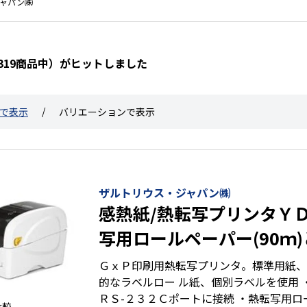
ャパン㈱
0319商品中）がヒットしました
で表示
バリエーションで表示
ザルトリウス・ジャパン㈱
感熱紙/熱転写プリンタＹ
写用ロールペーパー(90ｍ
ン(90ｍ)
ＧｘＰ印刷用熱転写プリンタ。標準用紙、
的なラベルロー ル紙、個別ラベルを使用 
ＲＳ-２３２Ｃポートに接続 ・熱転写用ロ
比較