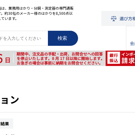
店は、業務用はかり・分銅・測定器の専門通販
。約30社のメーカー様のはかりを8,500点以
選び方
えています。
検索
会
ョン
索結果