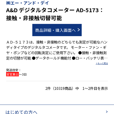
㈱エー・アンド・デイ
A&D デジタルタコメーター AD-5173：
接触・非接触切替可能
商品詳細・購入画面へ
ＡＤ-５１７３は、接触・非接触のどちらでも測定が可能なハン
ディタイプのデジタルタコメータです。 モーター・ファン・ギ
ヤ・ポンプなどの回転測定にご使用下さい。 ●接触・非接触測
定の切替が可能 ●データホールド機能付 ●ロー・バッテリ表示
機能付 ●オートパワーオフ機能
発送目安：
翌営業日
～3日
2件（10319商品）中 1～2件目を表示
はじめての方へ