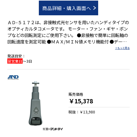
商品詳細・購入画面へ
ＡＤ-５１７２は、非接触式光センサを用いたハンディタイプの
オプティカルタコメータです。 モーター・ファン・ギヤ・ポン
プなどの回転測定にご使用下さい。 ●非接触で簡単に回転軸の
回転速度を測定可能 ●ＭＡＸ/ＭＩＮ値メモリ機能付 ●データ
ホールド機能付 ●ロー・バッテリ表示機能付 ●オートレンジ機
能付
発送目安：
翌営業日
～3日
販売価格
￥15,378
税抜：￥13,980