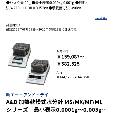
●ひょう量:90g ●最小表示:0.01% / 0.001g ●外形寸
法:W210×H138×D352㎜ ●積載面寸法:Φ90㎜
発送目安：
●耐久性を高める新設計のハウジング
最短2026年08月07日～2026年08月18日に発送可能
●より迅速な分析のための革新的なカーボンファイバー加熱技
術
●正確で一貫性のある結果を得るためのアップグレードされた
ロードセル
販売価格
●ＭＢ９２は、水分測定において高レベルの性能と精度を必要
￥159,087～
とするユーザー向けに対応します。
￥382,525
●ＭＢ６２は、汎用性が高く、多岐にわたる業界のさまざまな
水分測定の用途に適しています。
税抜：
●ＭＢ３２は、日常的な水分試験に最適で、日常的な実験室や
￥144,625～￥347,750
生産現場でのニーズに対して一貫した性能を提供します。
㈱エー・アンド・デイ
A&D 加熱乾燥式水分計 MS/MX/MF/ML
シリーズ｜最小表示0.0001g～0.005g