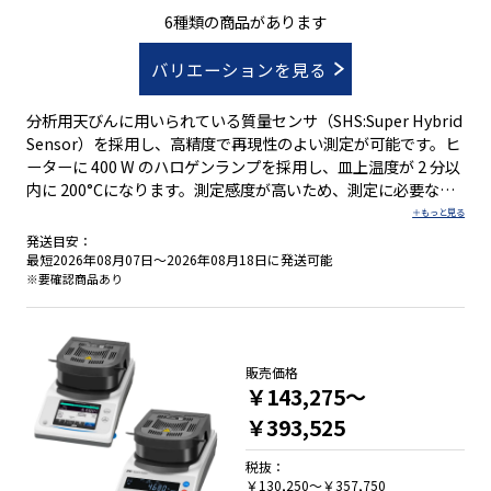
ひょう量51g～71g
6種類の商品があります
バリエーションを見る
分析用天びんに用いられている質量センサ（SHS:Super Hybrid
Sensor）を採用し、高精度で再現性のよい測定が可能です。ヒ
ーターに 400 W のハロゲンランプを採用し、皿上温度が 2 分以
内に 200°Cになります。測定感度が高いため、測定に必要な試
料は少量でよく、この結果、測定時間も短縮できます。 ●3種
類の測定モード（標準・タイマー・カスタム） ●4種類の加熱
発送目安：
パターン（標準・緩速・ステップ・急速） ●データ通信ソフト
最短2026年08月07日～2026年08月18日に発送可能
ウェア「WinCT」を使えばWindows PC に簡単にデータを取り
※要確認商品あり
込み可能 ●付属の試料皿は再利用可能。また使い捨てアルミ皿
も標準で付属 ■タッチパネルモデル ●表示部に5インチのタッ
チパネルを採用し、分かりやすい操作を実現 ●100 種類以上の
サンプルプログラムが登録済み ●測定結果を水分計内部に
販売価格
￥143,275～
3000 個まで記憶可能 ●各試料に最適な測定条件を 300 セット
記憶でき、測定時に呼出可能 ●USB とRS-232C、USB ホス
￥393,525
ト、有線 LAN、Bluetooth?のインタフェースを標準装備 ●精
度確認用のテストサンプル付属 ■液晶表示モデル ●100 種類以
税抜：
￥130,250～￥357,750
上の測定試料に応じた測定条件例を測定時に呼出可能 ●測定結