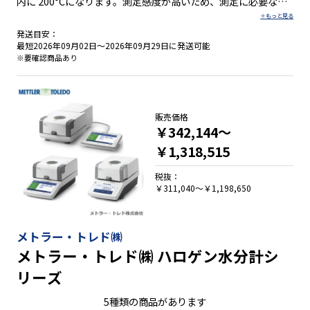
内に 200°Cになります。測定感度が高いため、測定に必要な試
料は少量でよく、この結果、測定時間も短縮できます。 ●はか
りJCSS校正書面付 ●3種類の測定モード（標準・タイマー・カ
発送目安：
スタム） ●4種類の加熱パターン（標準・緩速・ステップ・急
最短2026年09月02日～2026年09月29日に発送可能
速） ●データ通信ソフトウェア「WinCT」を使えばWindows
※要確認商品あり
PC に簡単にデータを取り込み可能 ●付属の試料皿は再利用可
能。また使い捨てアルミ皿も標準で付属 ■タッチパネルモデル
●表示部に5インチのタッチパネルを採用し、分かりやすい操作
を実現 ●100 種類以上のサンプルプログラムが登録済み ●測定
販売価格
￥342,144～
結果を水分計内部に 3000 個まで記憶可能 ●各試料に最適な測
定条件を 300 セット記憶でき、測定時に呼出可能 ●USB とRS-
￥1,318,515
232C、USB ホスト、有線 LAN、Bluetooth?のインタフェース
を標準装備 ●精度確認用のテストサンプル付属 ■液晶表示モデ
税抜：
￥311,040～￥1,198,650
ル ●100 種類以上の測定試料に応じた測定条件例を測定時に呼
出可能 ●測定結果を水分計内部に 200 個まで記憶し、一括出力
できるデータメモリ機能を搭載 ●各試料に最適な測定条件を
200 セット記憶でき、測定時に呼出可能 ●USB とRS-232Cのイ
メトラー・トレド㈱
ンタフェースを標準装備 ●精度確認用のテストサンプル付属
メトラー・トレド㈱ ハロゲン水分計シ
（MS-74A/MX-53A）
リーズ
5種類の商品があります