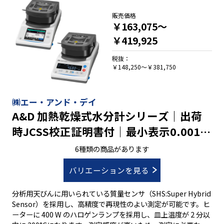
チパネルを採用し、分かりやすい操作を実現 ●100 種類以上の
サンプルプログラムが登録済み ●測定結果を水分計内部に
販売価格
￥163,075～
3000 個まで記憶可能 ●各試料に最適な測定条件を 300 セット
記憶でき、測定時に呼出可能 ●USB とRS-232C、USB ホス
￥419,925
ト、有線 LAN、Bluetooth?のインタフェースを標準装備 ●精
度確認用のテストサンプル付属 ■液晶表示モデル ●100 種類以
税抜：
￥148,250～￥381,750
上の測定試料に応じた測定条件例を測定時に呼出可能 ●測定結
果を水分計内部に 200 個まで記憶し、一括出力できるデータメ
モリ機能を搭載 ●各試料に最適な測定条件を 200 セット記憶で
き、測定時に呼出可能 ●USB とRS-232Cのインタフェースを標
㈱エー・アンド・デイ
準装備 ●精度確認用のテストサンプル付属（MS-74A/MX-
A&D 加熱乾燥式水分計シリーズ｜出荷
53A）
時JCSS校正証明書付｜最小表示0.001g
～0.005g ひょう量51g～71g
6種類の商品があります
バリエーションを見る
分析用天びんに用いられている質量センサ（SHS:Super Hybrid
Sensor）を採用し、高精度で再現性のよい測定が可能です。ヒ
ーターに 400 W のハロゲンランプを採用し、皿上温度が 2 分以