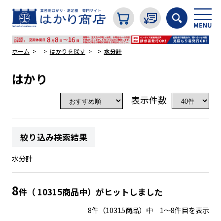
ホーム
はかりを探す
水分計
はかり
カテゴリから探す
表示件数
はかり
絞り込み検索結果
分銅
水分計
温度計・湿度計
8
件（ 10315商品中）がヒットしました
8件（10315商品）中 1～8件目を表示
タイマー