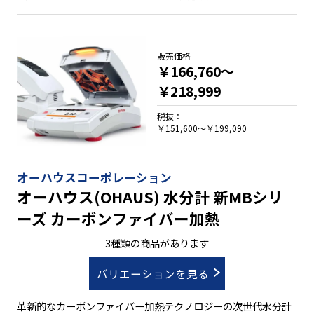
ショナルなハロゲン水分計
・ＭＢ27：正確な結果が求められる日々の水分測定に最適
・ＭＢ25：水分率分析の新たな価値を確立
・ＭＢ23：赤外線加熱の水分計
販売価格
￥166,760～
￥218,999
税抜：
￥151,600～￥199,090
オーハウスコーポレーション
オーハウス(OHAUS) 水分計 新MBシリ
ーズ カーボンファイバー加熱
3種類の商品があります
バリエーションを見る
革新的なカーボンファイバー加熱テクノロジーの次世代水分計