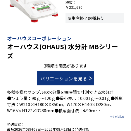
税抜：
￥231,680
※生産終了器種あり
オーハウスコーポレーション
オーハウス(OHAUS) 水分計 MBシリー
ズ
3種類の商品があります
バリエーションを見る
多種多様なサンプルの水分量を短時間で計測できる水分計
●ひょう量：90ｇ～120ｇ●最小表示：0.001ｇ～0.01ｇ●外形
寸法：W210×H180×D350㎜、W170×H140×D280㎜、
W165×H127×D280mm●積載面寸法：Φ90㎜
発送目安：
・ＭB120・ＭＢ95・ＭＢ90：高度な水分測定用のプロフェッ
最短2026年08月07日～2026年08月18日に発送可能