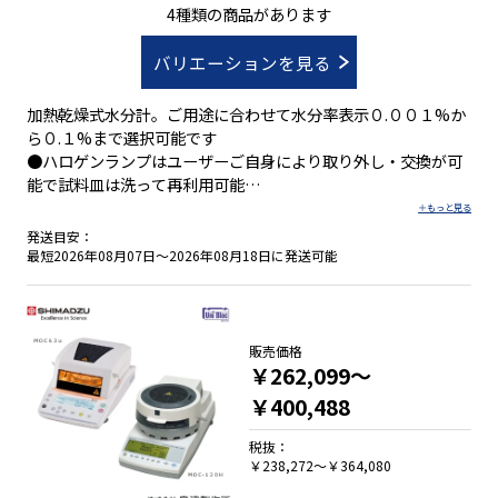
～71g
4種類の商品があります
バリエーションを見る
加熱乾燥式水分計。ご用途に合わせて水分率表示０.００１%か
ら０.１%まで選択可能です
●ハロゲンランプはユーザーご自身により取り外し・交換が可
能で試料皿は洗って再利用可能
●最小表示／0.001ｇ～0.005ｇ ●ひょう量／51ｇ～71ｇ
発送目安：
最短2026年08月07日～2026年08月18日に発送可能
販売価格
￥262,099～
￥400,488
税抜：
￥238,272～￥364,080