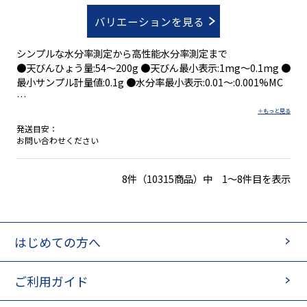
バリエーションを見る
シンプルな水分率測定から高性能水分率測定まで
●天びんひょう量:54～200g ●天びん最小表示:1mg～0.1mg ●
最小サンプル計量値:0.1g ●水分率最小表示:0.01～:0.001%MC
発送目安：
●あらゆるサンプルタイプに対応
お問い合わせください
●高性能
●堅牢で様々なアプリケーションに対応
8件（10315商品）中 1～8件目を表示
●操作が直感的で簡単
●研究室や製造ラインでの使用にも最適
●多様なデータ管理
●短時間で簡単に清掃
●コンプライアンスを考慮した設計
はじめての方へ
●敏速な性能チェック
ご利用ガイド