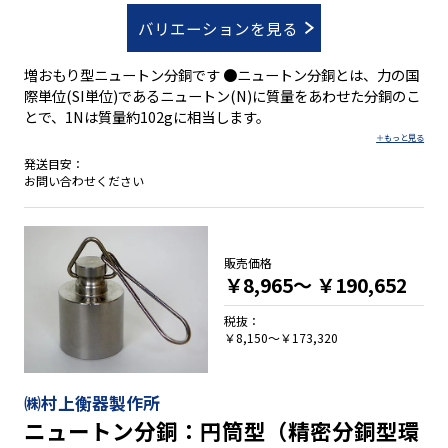
バリエーションを見る
増おもり型ニュートン分銅です ●ニュートン分銅とは、力の国
際単位(SI単位)であるニュートン(N)に質量をあわせた分銅のこ
とで、1Nは質量約102gに相当します。
発送目安：
お問い合わせください
販売価格
￥8,965～
￥190,652
税抜：
￥8,150～￥173,320
㈱村上衡器製作所
ニュートン分銅：円筒型（精密分銅型環