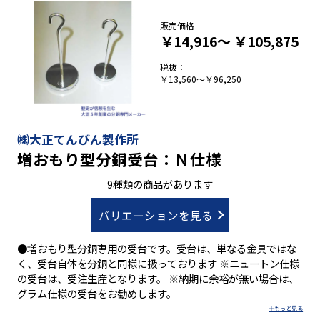
販売価格
￥14,916～
￥105,875
税抜：
￥13,560～￥96,250
㈱大正てんびん製作所
増おもり型分銅受台：Ｎ仕様
9種類の商品があります
バリエーションを見る
●増おもり型分銅専用の受台です。受台は、単なる金具ではな
く、受台自体を分銅と同様に扱っております ※ニュートン仕様
の受台は、受注生産となります。 ※納期に余裕が無い場合は、
グラム仕様の受台をお勧めします。