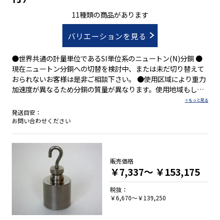
11種類の商品があります
バリエーションを見る
●世界共通の計量単位であるSI単位系のニュートン(N)分銅 ●
現在ニュートン分銅への切替を検討中、または未だ切り替えて
おられないお客様は是非ご相談下さい。 ●使用区域により重力
加速度が異なるため分銅の質量が異なります。使用地域もしく
は1Nとして必要な質量をお知らせ下さい。 ●JCSSロゴマーク
付校正証明書(質量単位)を発行できます(別途料金)
発送目安：
お問い合わせください
販売価格
￥7,337～
￥153,175
税抜：
￥6,670～￥139,250