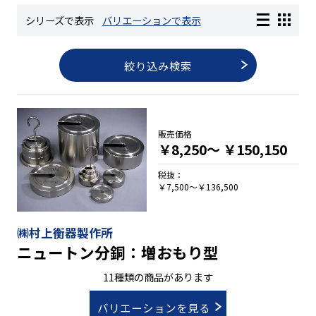
シリーズで表示
バリエーションで表示
長さ測定器
絞り込み検索
濃度・環境測定
販売価格
色々な計測器
￥8,250～
￥150,150
税抜：
レベル・勾配測定
￥7,500～￥136,500
㈱村上衡器製作所
オプション
ニュートン分銅：増おもり型
11種類の商品があります
バリエーションを見る