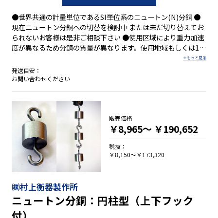
●世界共通の計量単位であるSI単位系のニュートン(N)分銅 ●
現在ニュートン分銅への切替を検討中 または未だ切り替えてお
られないお客様は是非ご相談下さい ●使用区域により重力加速
度が異なるため分銅の質量が異なります。使用地域もしくは1N
として必要な質量をお知らせ下さい。 ●JCSSロゴマーク付校正
証明書(質量単位)を発行できます(別途料金)
発送目安：
お問い合わせください
販売価格
￥8,965～
￥190,652
税抜：
￥8,150～￥173,320
㈱村上衡器製作所
ニュートン分銅：円柱型（上下フック
付）