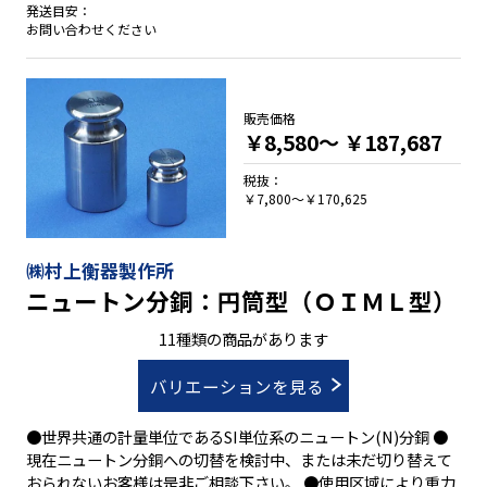
発送目安：
お問い合わせください
販売価格
￥8,580～
￥187,687
税抜：
￥7,800～￥170,625
㈱村上衡器製作所
ニュートン分銅：円筒型（ＯＩＭＬ型）
11種類の商品があります
バリエーションを見る
●世界共通の計量単位であるSI単位系のニュートン(N)分銅 ●
現在ニュートン分銅への切替を検討中、または未だ切り替えて
おられないお客様は是非ご相談下さい。 ●使用区域により重力