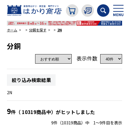
ホーム
分銅を探す
2N
分銅
カテゴリから探す
表示件数
はかり
絞り込み検索結果
分銅
2N
温度計・湿度計
9
件（ 10319商品中）がヒットしました
9件（10319商品）中 1～9件目を表示
タイマー