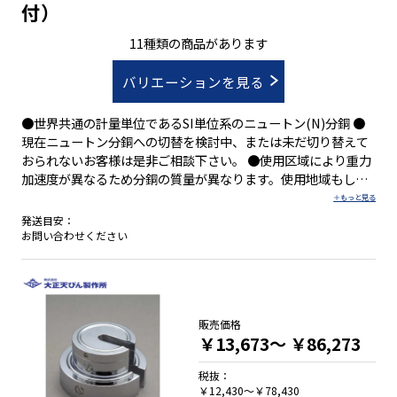
付）
11種類の商品があります
バリエーションを見る
●世界共通の計量単位であるSI単位系のニュートン(N)分銅 ●
現在ニュートン分銅への切替を検討中、または未だ切り替えて
おられないお客様は是非ご相談下さい。 ●使用区域により重力
加速度が異なるため分銅の質量が異なります。使用地域もしく
は1Nとして必要な質量をお知らせ下さい。 ●JCSSロゴマーク
付校正証明書(質量単位)を発行できます(別途料金)
発送目安：
お問い合わせください
販売価格
￥13,673～
￥86,273
税抜：
￥12,430～￥78,430