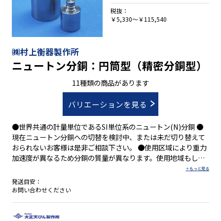
税抜：
￥5,330～￥115,540
㈱村上衡器製作所
ニュートン分銅：円筒型（精密分銅型）
11種類の商品があります
バリエーションを見る
●世界共通の計量単位であるSI単位系のニュートン(N)分銅 ●
現在ニュートン分銅への切替を検討中、または未だ切り替えて
おられないお客様は是非ご相談下さい。 ●使用区域により重力
加速度が異なるため分銅の質量が異なります。使用地域もしく
は1Nとして必要な質量をお知らせ下さい。 ●JCSSロゴマーク
付校正証明書(質量単位)を発行できます(別途料金)
発送目安：
お問い合わせください