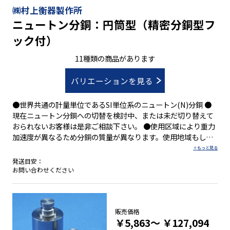
㈱村上衡器製作所
ニュートン分銅：円筒型（精密分銅型フ
ック付）
11種類の商品があります
バリエーションを見る
●世界共通の計量単位であるSI単位系のニュートン(N)分銅 ●
現在ニュートン分銅への切替を検討中、または未だ切り替えて
おられないお客様は是非ご相談下さい。 ●使用区域により重力
加速度が異なるため分銅の質量が異なります。使用地域もしく
は1Nとして必要な質量をお知らせ下さい。 ●JCSSロゴマーク
付校正証明書(質量単位)を発行できます(別途料金)
発送目安：
お問い合わせください
販売価格
￥5,863～
￥127,094