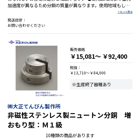
加速度が異なるため分銅の質量が異なります。使用地域もしく
は1Nとして必要な質量をお知らせ下さい。 ●JCSSロゴマーク
付校正証明書(質量単位)を発行できます(別途料金)
発送目安：
お問い合わせください
販売価格
￥15,081～
￥92,400
税抜：
￥13,710～￥84,000
※生産終了器種あり
㈱大正てんびん製作所
非磁性ステンレス製ニュートン分銅 増
おもり型：Ｍ１級
10種類の商品があります