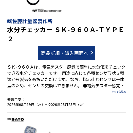
㈱佐藤計量器製作所
水分チェッカー ＳＫ-９６０Ａ-ＴＹＰＥ
２
商品詳細・購入画面へ
ＳＫ-９６０Ａは、電気テスター感覚で簡単に水分値をチェック
できる水分チェッカーです。 用途に応じて各種センサ形状５種
類から製品を選択いただけます。 なお、指示計とセンサは一体
型のため、センサの交換はできません。 ●電気テスター感覚で
簡単水分チェック ●簡単。センサを試料にあてるだけ ●速い。
スイッチを押すだけで測定完了 ●正確。標準レンジの他に7つ
発送目安：
のユーザーズレンジ機能 ●平均値も表示可能
2026年08月19日（水）～2026年08月25日（火）