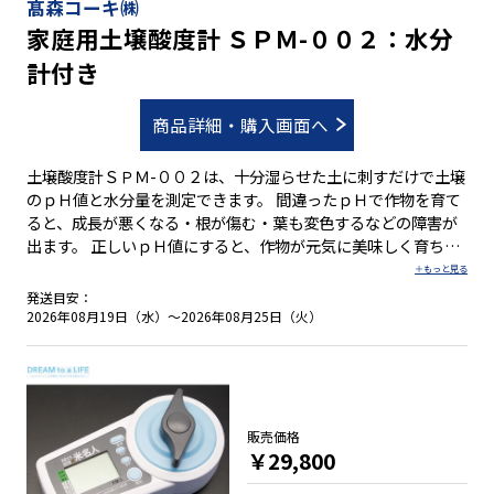
髙森コーキ㈱
家庭用土壌酸度計 ＳＰＭ-００２：水分
計付き
商品詳細・購入画面へ
土壌酸度計ＳＰＭ-００２は、十分湿らせた土に刺すだけで土壌
のｐＨ値と水分量を測定できます。 間違ったｐＨで作物を育て
ると、成長が悪くなる・根が傷む・葉も変色するなどの障害が
出ます。 正しいｐＨ値にすると、作物が元気に美味しく育ちま
す。ぜひご活用を！ ●土に刺すだけでｐＨ値と水分量を測定 ●
１４０種類の各作物に最適な土壌ｐＨ値の目安表付 ●電池や電
発送目安：
源は不要
2026年08月19日（水）～2026年08月25日（火）
販売価格
￥29,800