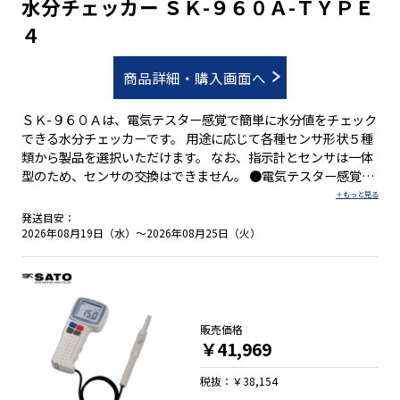
水分チェッカー ＳＫ-９６０Ａ-ＴＹＰＥ
４
商品詳細・購入画面へ
ＳＫ-９６０Ａは、電気テスター感覚で簡単に水分値をチェック
できる水分チェッカーです。 用途に応じて各種センサ形状５種
類から製品を選択いただけます。 なお、指示計とセンサは一体
型のため、センサの交換はできません。 ●電気テスター感覚で
簡単水分チェック ●簡単。センサを試料にあてるだけ ●速い。
スイッチを押すだけで測定完了 ●正確。標準レンジの他に7つ
発送目安：
のユーザーズレンジ機能 ●平均値も表示可能
2026年08月19日（水）～2026年08月25日（火）
販売価格
￥41,969
税抜：￥38,154