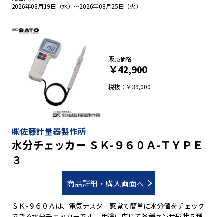
いやすく ●平均値がボタン一つで簡単に読み取り ●ワンタッチ
2026年08月19日（水）～2026年08月25日（火）
で小麦・大麦・裸麦の麦類が自動換算 ●トレーサビリティ校
正：非対応 ●ＪＣＳＳ校正：非対応
販売価格
￥42,900
税抜：￥39,000
㈱佐藤計量器製作所
水分チェッカー ＳＫ-９６０Ａ-ＴＹＰＥ
３
商品詳細・購入画面へ
ＳＫ-９６０Ａは、電気テスター感覚で簡単に水分値をチェック
できる水分チェッカーです。 用途に応じて各種センサ形状５種