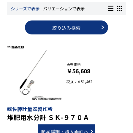
シリーズで表示
バリエーションで表示
長さ測定器
絞り込み検索
濃度・環境測定
色々な計測器
販売価格
￥56,608
レベル・勾配測定
税抜：￥51,462
オプション
㈱佐藤計量器製作所
堆肥用水分計 ＳＫ-９７０Ａ
商品詳細・購入画面へ