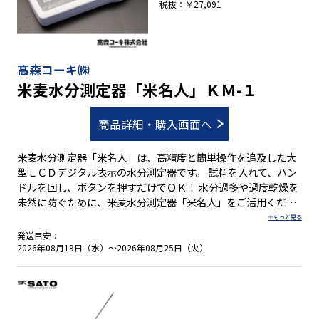
税抜：￥27,091
髙森コーキ㈱
米麦水分測定器「米名人」ＫＭ-１
商品詳細・購入画面へ
米麦水分測定器「米名人」は、高精度と簡単操作を追及した大
型ＬＣＤデジタル表示の水分測定器です。 試料を入れて、ハン
ドルを回し、ボタンを押すだけでＯＫ！ 水分過多や過度乾燥を
未然に防ぐために、米麦水分測定器「米名人」をご活用くださ
い。 ●玄米・乾燥中もみなど７種類の水分量を測定 ●測定
回数最大９回までの平均値を表示 ●オートパワーオフ機能搭載
発送目安：
2026年08月19日（水）～2026年08月25日（火）