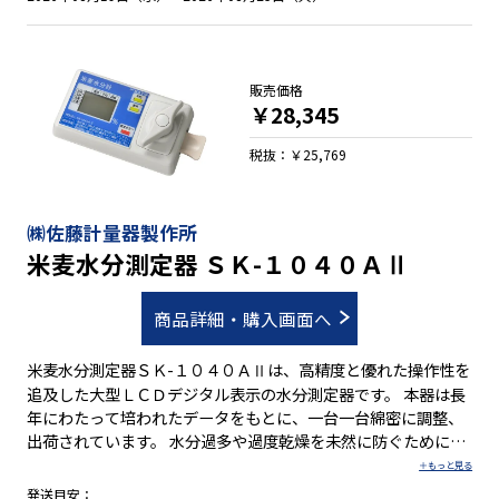
販売価格
￥28,345
税抜：￥25,769
㈱佐藤計量器製作所
米麦水分測定器 ＳＫ-１０４０ＡⅡ
商品詳細・購入画面へ
米麦水分測定器ＳＫ-１０４０ＡⅡは、高精度と優れた操作性を
追及した大型ＬＣＤデジタル表示の水分測定器です。 本器は長
年にわたって培われたデータをもとに、一台一台綿密に調整、
出荷されています。 水分過多や過度乾燥を未然に防ぐために
「米麦水分測定器ＳＫ-１０４０ＡⅡ」をご活用ください。
●見やすい大きな液晶パネル採用 ●ボタンの数を少なくして使
発送目安：