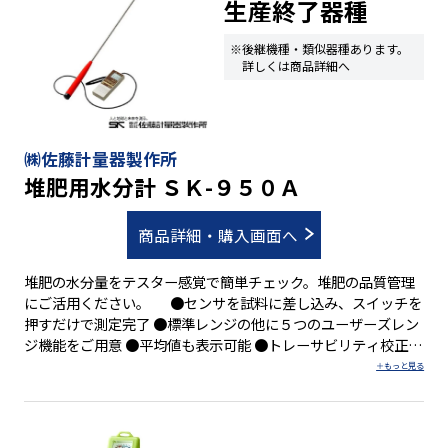
生産終了器種
※後継機種・類似器種あります。
詳しくは商品詳細へ
㈱佐藤計量器製作所
堆肥用水分計 ＳＫ-９５０Ａ
商品詳細・購入画面へ
堆肥の水分量をテスター感覚で簡単チェック。堆肥の品質管理
にご活用ください。 ●センサを試料に差し込み、スイッチを
押すだけで測定完了 ●標準レンジの他に５つのユーザーズレン
ジ機能をご用意 ●平均値も表示可能 ●トレーサビリティ校正：
非対応 ●ＪＣＳＳ校正：非対応