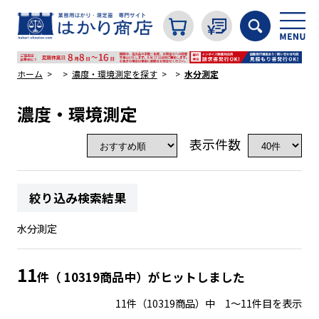
ホーム
濃度・環境測定を探す
水分測定
濃度・環境測定
カテゴリから探す
表示件数
はかり
絞り込み検索結果
分銅
水分測定
温度計・湿度計
11
件（ 10319商品中）がヒットしました
11件（10319商品）中 1～11件目を表示
タイマー