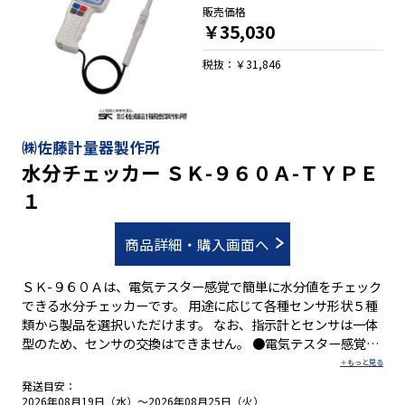
販売価格
￥35,030
税抜：￥31,846
㈱佐藤計量器製作所
水分チェッカー ＳＫ-９６０Ａ-ＴＹＰＥ
１
商品詳細・購入画面へ
ＳＫ-９６０Ａは、電気テスター感覚で簡単に水分値をチェック
できる水分チェッカーです。 用途に応じて各種センサ形状５種
類から製品を選択いただけます。 なお、指示計とセンサは一体
型のため、センサの交換はできません。 ●電気テスター感覚で
簡単水分チェック ●簡単。センサを試料にあてるだけ ●速い。
スイッチを押すだけで測定完了 ●正確。標準レンジの他に7つ
発送目安：
のユーザーズレンジ機能 ●平均値も表示可能
2026年08月19日（水）～2026年08月25日（火）