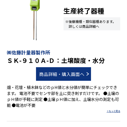
生産終了器種
※後継機種・類似器種あります。
詳しくは商品詳細へ
㈱佐藤計量器製作所
ＳＫ-９１０Ａ-Ｄ：土壌酸度・水分
商品詳細・購入画面へ
畑・花壇・植木鉢などのｐH値と水分値が簡単にチェックでき
ます。 電池不要でセンサ部を土に突き刺すだけです。 ●土壌の
ｐＨ値が手軽に測定 ●土壌ｐＨ値に加え、土壌水分の測定も可
能 ●電池が不要