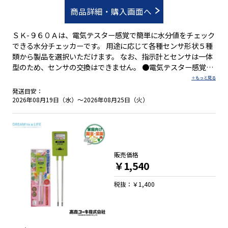
商品詳細・購入画面へ
ＳＫ-９６０Ａは、電気テスター感覚で簡単に水分値をチェック
できる水分チェッカーです。 用途に応じて各種センサ形状５種
類から製品を選択いただけます。 なお、指示計とセンサは一体
型のため、センサの交換はできません。 ●電気テスター感覚で
簡単水分チェック ●簡単。センサを試料にあてるだけ ●速い。
スイッチを押すだけで測定完了 ●正確。標準レンジの他に7つ
発送目安：
のユーザーズレンジ機能 ●平均値も表示可能
2026年08月19日（水）～2026年08月25日（火）
販売価格
￥1,540
税抜：￥1,400