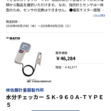
類から製品を選択いただけます。 なお、指示計とセンサは一体
型のため、センサの交換はできません。 ●電気テスター感覚で
簡単水分チェック ●簡単。センサを試料にあてるだけ ●速い。
スイッチを押すだけで測定完了 ●正確。標準レンジの他に7つ
発送目安：
のユーザーズレンジ機能 ●平均値も表示可能
2026年08月19日（水）～2026年08月25日（火）
販売価格
￥46,284
税抜：￥42,077
㈱佐藤計量器製作所
水分チェッカー ＳＫ-９６０Ａ-ＴＹＰＥ
５