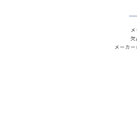
色々な計測器
レベル・勾配測定
オプション
メ
欠
メーカー