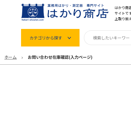
はかり商
サイトです
上取り揃
カテゴリから探す
はかり
ホーム
お問い合わせ在庫確認(入力ページ)
分銅
温度計・湿度計
タイマー
長さ測定器
濃度・環境測定