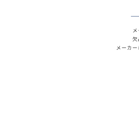
色々な計測器
レベル・勾配測定
オプション
メ
欠
メーカー