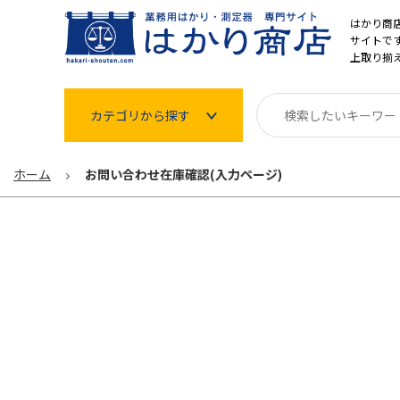
はかり商
サイトです
上取り揃
カテゴリから探す
はかり
ホーム
お問い合わせ在庫確認(入力ページ)
分銅
温度計・湿度計
タイマー
長さ測定器
濃度・環境測定