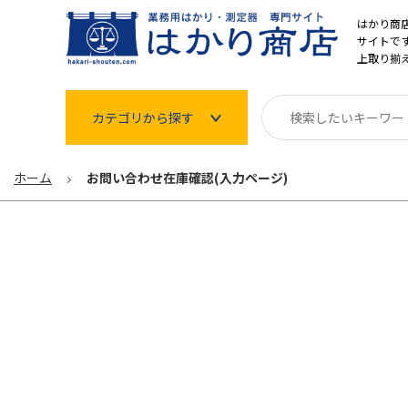
はかり商
サイトです
上取り揃
カテゴリから探す
はかり
ホーム
お問い合わせ在庫確認(入力ページ)
分銅
温度計・湿度計
タイマー
長さ測定器
濃度・環境測定