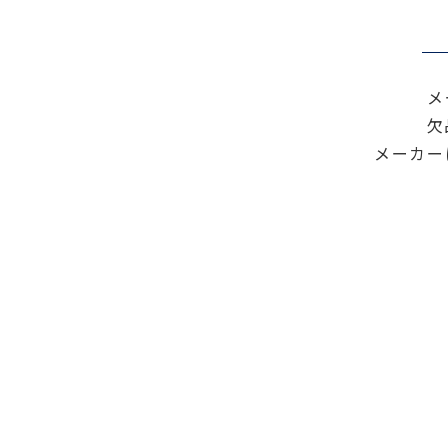
色々な計測器
レベル・勾配測定
オプション
メ
欠
メーカー