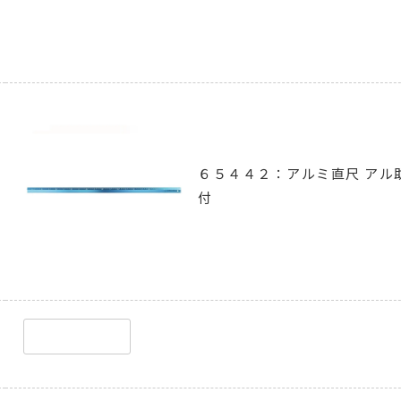
６５４４２：アルミ直尺 アル
付