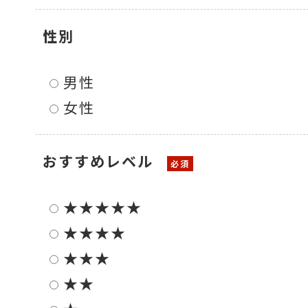
色々な計測器
性別
男性
レベル・勾配測定
女性
おすすめレベル
オプション
★★★★★
★★★★
★★★
★★