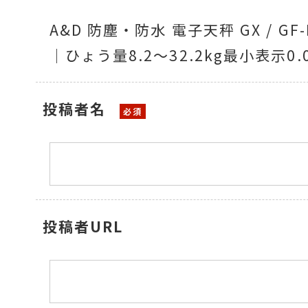
A&D 防塵・防水 電子天秤 GX / G
｜ひょう量8.2～32.2kg最小表示0.
温度計・湿度計
投稿者名
タイマー
長さ測定器
投稿者URL
濃度・環境測定