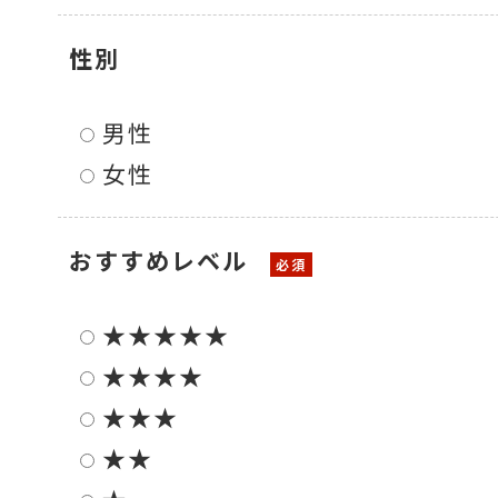
色々な計測器
性別
男性
レベル・勾配測定
女性
おすすめレベル
オプション
★★★★★
★★★★
★★★
★★