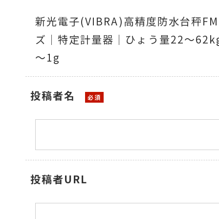
新光電子(VIBRA)高精度防水台秤F
ズ｜特定計量器｜ひょう量22～62kg
温度計・湿度計
～1g
タイマー
投稿者名
長さ測定器
投稿者URL
濃度・環境測定