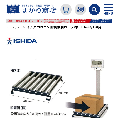
ホーム
イシダ コロコン皿 横 鉄製ローラ7本：ITM-60/150用
カテゴリから探す
はかり
分銅
温度計・湿度計
タイマー