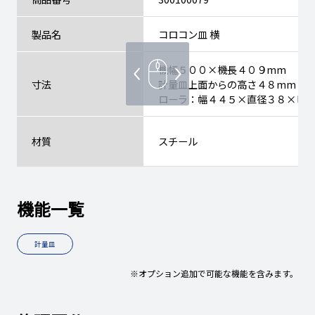
製品名
コロコン皿 横
機幅５００×機長４０９mm
寸法
計量皿上面からの高さ４８mm
ローラ：幅４４５×直径３８×ピ
材質
スチール
機能一覧
計量皿
※オプション追加で可能な機能を含みます。