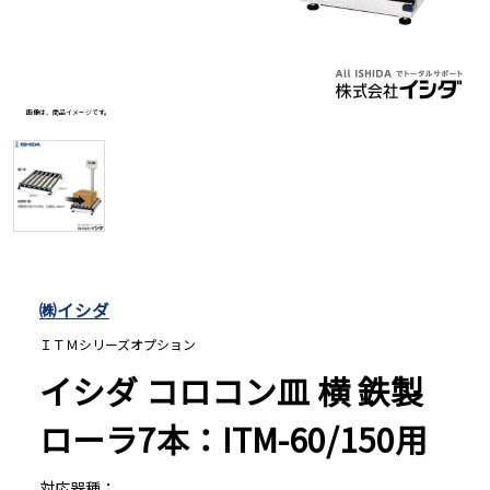
長さ測定器
画像は、商品イメージです。
濃度・環境測定
色々な計測器
レベル・勾配測定
㈱イシダ
ＩＴＭシリーズオプション
オプション
イシダ コロコン皿 横 鉄製
ローラ7本：ITM-60/150用
対応器種：