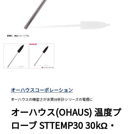
長さ測定器
濃度・環境測定
画像は、商品イメージです。
画像は、
色々な計測器
レベル・勾配測定
オーハウスコーポレーション
オプション
オーハウスの精密さが水質分析計シリーズの電極に
オーハウス(OHAUS) 温度プ
ローブ STTEMP30 30kΩ・