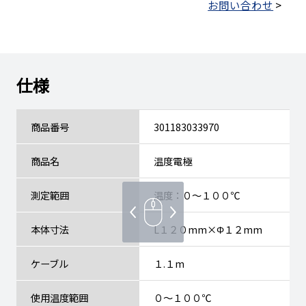
お問い合わせ
>
仕様
商品番号
301183033970
商品名
温度電極
測定範囲
温度：０～１００℃
本体寸法
L１２０mm×Φ１２mm
ケーブル
１.１m
使用温度範囲
０～１００℃