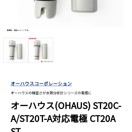
長さ測定器
画像は、商品イメージです。
画像は、
濃度・環境測定
色々な計測器
レベル・勾配測定
オーハウスコーポレーション
オーハウスの精密さが水質分析計シリーズの電極に
オプション
オーハウス(OHAUS) ST20C-
A/ST20T-A対応電極 CT20A
ST