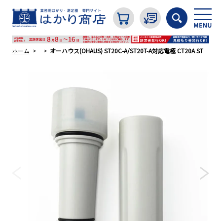
ホーム
オーハウス(OHAUS) ST20C-A/ST20T-A対応電極 CT20A ST
カテゴリから探す
はかり
分銅
温度計・湿度計
タイマー