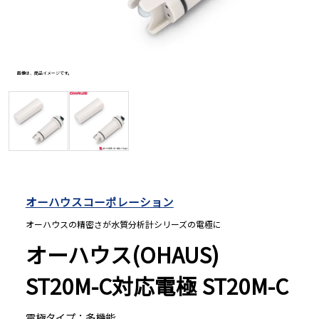
長さ測定器
画像は、商品イメージです。
画像は、
濃度・環境測定
色々な計測器
レベル・勾配測定
オーハウスコーポレーション
オーハウスの精密さが水質分析計シリーズの電極に
オプション
オーハウス(OHAUS)
ST20M-C対応電極 ST20M-C
電極タイプ：多機能