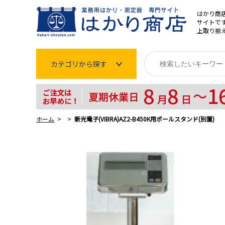
はかり商
サイトです
上取り揃
カテゴリから探す
はかり
分銅
ホーム
新光電子(VIBRA)AZ2-B450K用ポールスタンド(別置)
温度計・湿度計
タイマー
長さ測定器
濃度・環境測定
色々な計測器