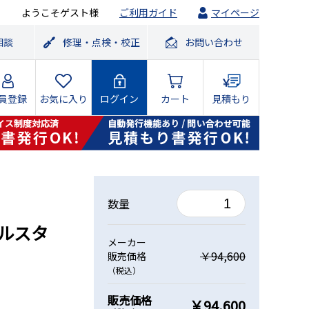
ようこそゲスト様
ご利用ガイド
マイページ
相談
修理・点検・校正
お問い合わせ
員登録
お気に入り
ログイン
カート
見積もり
数量
ールスタ
メーカー
￥94,600
販売価格
（税込）
販売価格
￥94,600