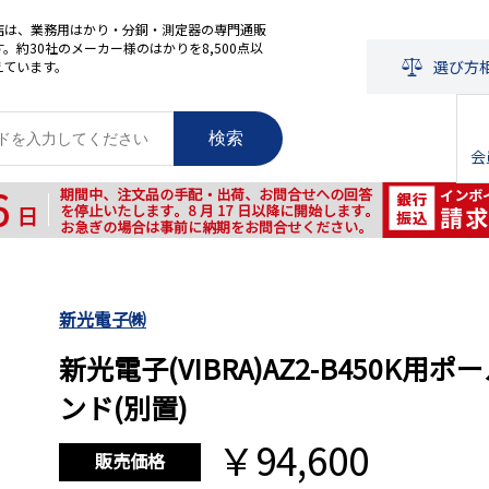
店は、業務用はかり・分銅・測定器の専門通販
。約30社のメーカー様のはかりを8,500点以
選び方
えています。
検索
会
新光電子㈱
新光電子(VIBRA)AZ2-B450K用ポ
ンド(別置)
￥94,600
販売価格