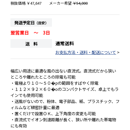
税抜価格
￥47,647
メーカー希望
￥54,000
発送予定日
（目安）
翌営業日 ～ 3日
通常送料
送 料
お支払方法・送料・配送について
>
幅広い用途に最適な風の出ない直流式。直流式だから狭い
ところや離れたところの除電も可能
・電極より１０〜５０�pの範囲をすばやく除電
・１１２×９２×６０�oのコンパクトサイズ、卓上でもラ
インでも使用可能
・送風がないので、粉体、電子部品、紙、プラスチック、フ
ィルムなど精密計量に最適
・置くだけで設置ＯＫ、上下角度の変更も可能
・直流式でイオン到達距離が長く、狭い所や離れた帯電物
にも有効