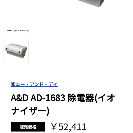
長さ測定器
画像は、商品イメージです。
濃度・環境測定
色々な計測器
レベル・勾配測定
㈱エー・アンド・デイ
A&D AD-1683 除電器(イオ
オプション
ナイザー)
￥52,411
販売価格