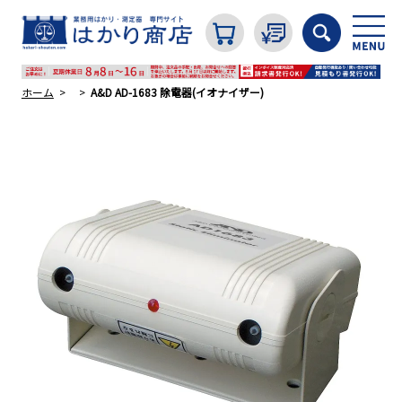
ホーム
A&D AD-1683 除電器(イオナイザー)
カテゴリから探す
はかり
分銅
温度計・湿度計
タイマー