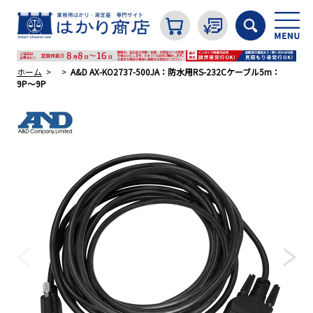
ホーム
A&D AX-KO2737-500JA：防水用RS-232Cケーブル5m：
9P〜9P
カテゴリから探す
はかり
分銅
温度計・湿度計
タイマー