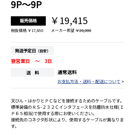
9P〜9P
￥19,415
販売価格
税抜価格
￥17,650
メーカー希望
￥20,000
発送予定日
（目安）
翌営業日 ～ 3日
通常送料
送 料
お支払方法・送料・配送について
>
天びん・はかりとＰＣなどを接続するためのケーブルです。
標準装備のＲＳ-２３２Ｃインタフェースを防塵防水仕様(Ｉ
Ｐ６５相当)で使用する際にお使いください。
接続先のコネクタ形状により、使用するケーブルが異なりま
す。