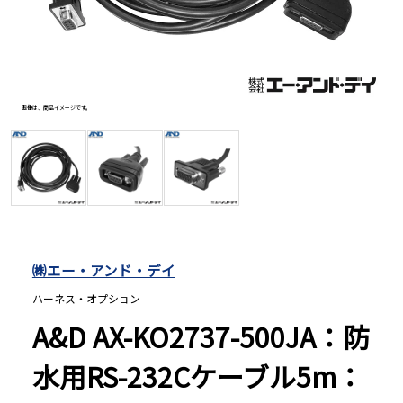
長さ測定器
濃度・環境測定
画像は、商品イメージです。
画像は、
色々な計測器
レベル・勾配測定
㈱エー・アンド・デイ
オプション
ハーネス・オプション
A&D AX-KO2737-500JA：防
水用RS-232Cケーブル5m：