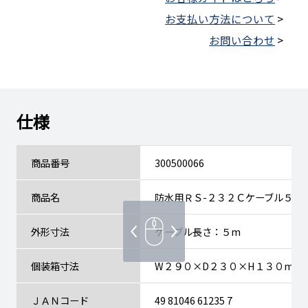
お支払い方法について
>
お問い合わせ
>
仕様
商品番号
300500066
商品名
防水用ＲＳ-２３２Ｃケーブル５m
外形寸法
ケーブル長さ：５m
個装箱寸法
W２９０×D２３０×H１３０mm
ＪＡＮコード
49 81046 61235 7