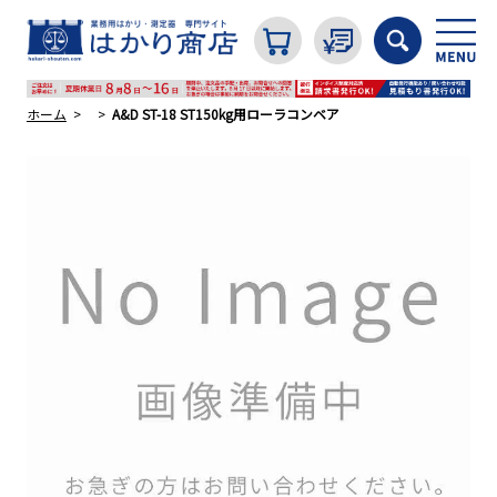
ホーム
A&D ST-18 ST150kg用ローラコンベア
カテゴリから探す
はかり
分銅
温度計・湿度計
タイマー