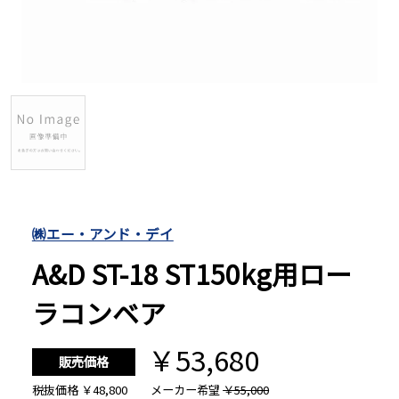
長さ測定器
濃度・環境測定
色々な計測器
㈱エー・アンド・デイ
レベル・勾配測定
A&D ST-18 ST150kg用ロー
オプション
ラコンベア
￥53,680
販売価格
税抜価格
￥48,800
メーカー希望
￥55,000