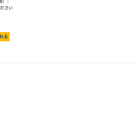
安）：
ださい
れる