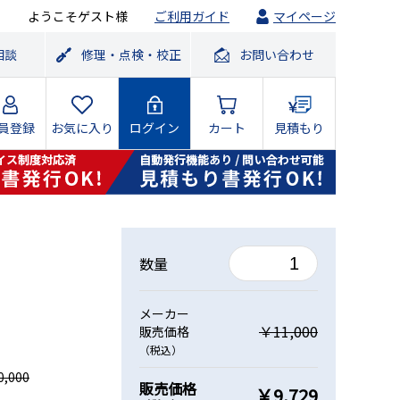
ようこそゲスト様
ご利用ガイド
マイページ
相談
修理・点検・校正
お問い合わせ
員登録
お気に入り
ログイン
カート
見積もり
数量
メーカー
￥11,000
販売価格
（税込）
,000
販売価格
￥9,729