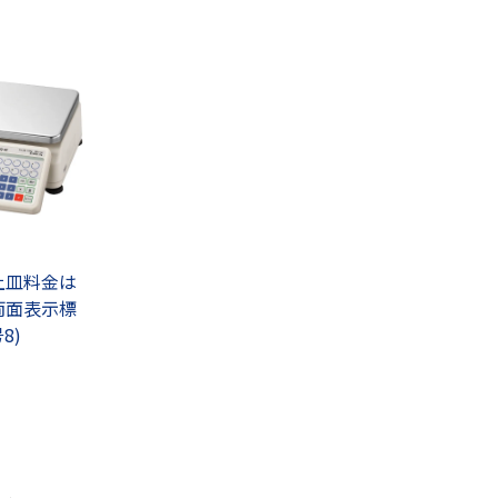
 上皿料金は
 両面表示標
8)