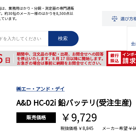
店は、業務用はかり・分銅・測定器の専門通販
。約30社のメーカー様のはかりを8,500点以
選び方
えています。
検索
会
㈱エー・アンド・デイ
A&D HC-02i 鉛バッテリ(受注生産)
￥9,729
販売価格
税抜価格
￥8,845
メーカー希望
￥10