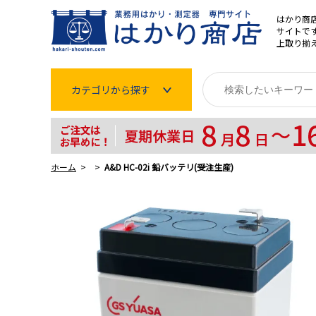
はかり商
サイトです
上取り揃
カテゴリから探す
はかり
分銅
ホーム
A&D HC-02i 鉛バッテリ(受注生産)
温度計・湿度計
タイマー
長さ測定器
濃度・環境測定
色々な計測器