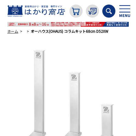
ホーム
オーハウス(OHAUS) コラムキット68cm D52XW
カテゴリから探す
はかり
分銅
温度計・湿度計
タイマー