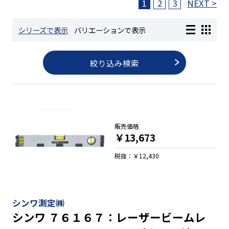
1
2
3
NEXT >
長さ測定器
シリーズで表示
バリエーションで表示
絞り込み検索
濃度・環境測定
色々な計測器
販売価格
レベル・勾配測定
￥13,673
税抜：￥12,430
オプション
シンワ測定㈱
シンワ ７６１６７：レーザービームレ