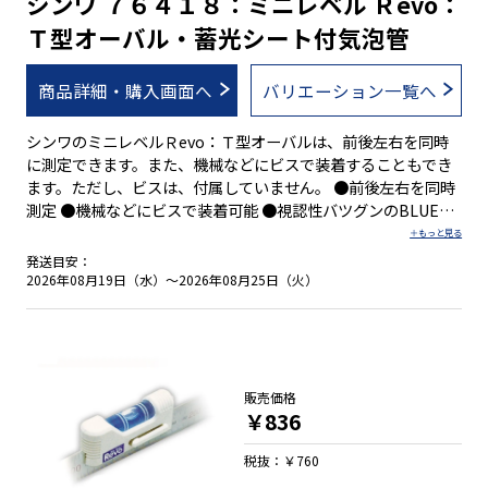
シンワ ７６４１８：ミニレベル Ｒevo：
Ｔ型オーバル・蓄光シート付気泡管
商品詳細・購入画面へ
バリエーション一覧へ
シンワのミニレベルＲevo：Ｔ型オーバルは、前後左右を同時
に測定できます。また、機械などにビスで装着することもでき
ます。ただし、ビスは、付属していません。 ●前後左右を同時
測定 ●機械などにビスで装着可能 ●視認性バツグンのBLUE
EYE採用 ●蛍光シート付水平気泡管
発送目安：
2026年08月19日（水）～2026年08月25日（火）
販売価格
￥836
税抜：￥760