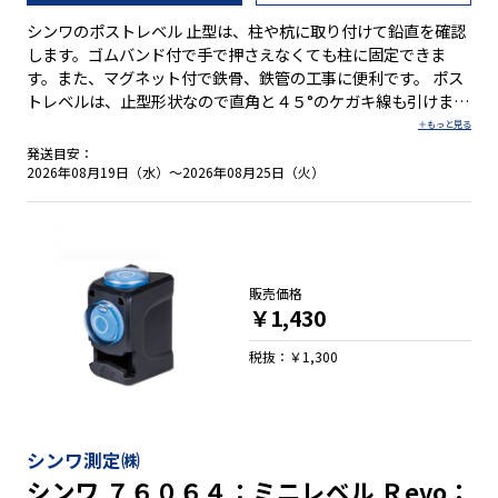
シンワのポストレベル 止型は、柱や杭に取り付けて鉛直を確認
します。ゴムバンド付で手で押さえなくても柱に固定できま
す。また、マグネット付で鉄骨、鉄管の工事に便利です。 ポス
トレベルは、止型形状なので直角と４５°のケガキ線も引けま
す。※角度と長さの精度は保証対象外です。 ●止型形状で直
角・４５°のケガキ線引可能 ●マグネット付なので鉄骨、鉄管
発送目安：
の工事に便利 ●ゴムバンドで手で押さえなくても柱に固定可能
2026年08月19日（水）～2026年08月25日（火）
●気泡管は視認性バツグンのBLUE EYEを採用
販売価格
￥1,430
税抜：￥1,300
シンワ測定㈱
シンワ ７６０６４：ミニレベル Ｒevo：