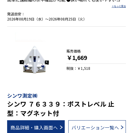
パクトサイズ ●ホース洗浄ブラシ付 ●基準線の所だけ音が変わ
る ●本体側の水位が見える
発送目安：
2026年08月19日（水）～2026年08月25日（火）
販売価格
￥1,669
税抜：￥1,518
シンワ測定㈱
シンワ ７６３３９：ポストレベル 止
型：マグネット付
商品詳細・購入画面へ
バリエーション一覧へ