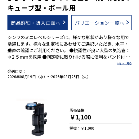
キューブ型・ポール用
商品詳細・購入画面へ
バリエーション一覧へ
シンワのミニレベルシリーズは、様々な形状があり様々な用で
活躍します。様々な測定物にあわせてご選択いただき、水平・
垂直の確認にご利用ください。 ●視認性が良い大型の気泡管：
Φ２５mmを採用 ●測定物に取り付ける際に便利なバンド付 ●
バンドが取り付けやすく、外れにくいバンドガイド付 ●ポール
やパイプの水平・垂直確認ができるV字溝付
発送目安：
2026年08月19日（水）～2026年08月25日（火）
販売価格
￥1,100
税抜：￥1,000