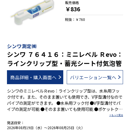
販売価格
￥836
税抜：￥760
シンワ測定㈱
シンワ ７６４１６：ミニレベル Ｒevo：
ラインクリップ型・蓄光シート付気泡管
商品詳細・購入画面へ
バリエーション一覧へ
シンワのミニレベルＲevo：ラインクリップ型は、水糸用フッ
ク付です。また、そのまま置いても使用でき、V字型溝付なので
パイプの測定ができます。 ●水糸用フック付 ●V字型溝付でパ
イプの測定が可能 ●そのまま置いても使用可能 ●ポケットクリ
ップ付で携帯にも便利 ●視認性バツグンのBLUE EYE採用 ●蛍
光シート付水平気泡管
発送目安：
2026年08月19日（水）～2026年08月25日（火）