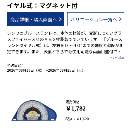
イヤル式：マグネット付
商品詳細・購入画面へ
バリエーション一覧へ
シンワのブルースラントは、本体の材質が、変形しにくいグラ
スファイバー入りのＡＢＳ樹脂製でできています。 【ブルース
ラントダイヤル式】は、左右を０～９０°までの角度と勾配が測
定できます。また、表裏どちらでも使用可能な両面目盛付で
す。 ●グラスファイバー入りのＡＢＳ樹脂製 ●左右０～９０°
までの角度・勾配が測定可能 ●表裏どちらでも使用可能 ●測定
発送目安：
面に強力なネオジム磁石を採用
2026年08月19日（水）～2026年08月25日（火）
販売価格
￥1,782
税抜：￥1,620