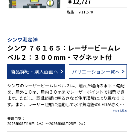
￥12,727
税抜：￥11,570
シンワ測定㈱
シンワ ７６１６５：レーザービームレ
ベル２：３００mm・マグネット付
商品詳細・購入画面へ
バリエーション一覧へ
シンワのレーザービームレベル２は、離れた場所の水平・勾配
を、屋外１０m、屋内３０mまでレーザーポイントで指示でき
ます。ただし、認識距離は明るさなど使用環境により異なりま
す。また、レーザー照射に連動して水平気泡管のLEDが赤く点
灯し、レーザー光がでていることが一目で分かります。 レーザ
ービームレベル２は、接触センサーや照射スイッチが押された
発送目安：
時にだけレーザーが照射される安全設計です。 ●離れた場所の
2026年08月19日（水）～2026年08月25日（火）
水平・勾配をレーザーポイントで指示 ●ＰＳＣ適合品 ●測定基