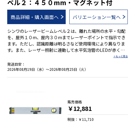
ベル２：４５０mm・マグネット付
商品詳細・購入画面へ
バリエーション一覧へ
シンワのレーザービームレベル２は、離れた場所の水平・勾配
を、屋外１０m、屋内３０mまでレーザーポイントで指示でき
ます。ただし、認識距離は明るさなど使用環境により異なりま
す。また、レーザー照射に連動して水平気泡管のLEDが赤く点
灯し、レーザー光がでていることが一目で分かります。 レーザ
ービームレベル２は、接触センサーや照射スイッチが押された
発送目安：
時にだけレーザーが照射される安全設計です。 ●離れた場所の
2026年08月19日（水）～2026年08月25日（火）
水平・勾配をレーザーポイントで指示 ●ＰＳＣ適合品 ●測定基
準面はＶ字型溝付でパイプ測定可能 ●レーザー照射時に連動し
て水平気泡管のＬＥＤが点灯 ●安全設計 ●別売の回転台にセッ
トし三脚にも取付け可能 ●１/５０・１/１００の勾配測定可能
●鉄骨工事に便利な強力ヨーク付マグネット
販売価格
￥12,881
税抜：￥11,710