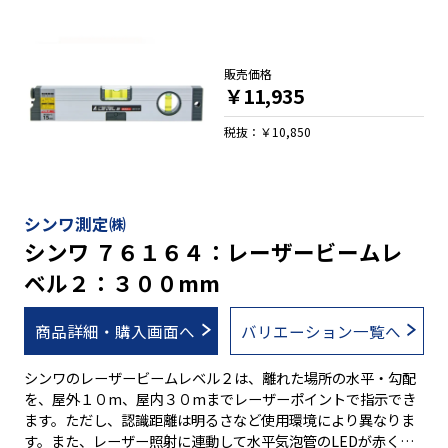
準面はＶ字型溝付でパイプ測定可能 ●レーザー照射時に連動し
て水平気泡管のＬＥＤが点灯 ●安全設計 ●別売の回転台にセッ
トし三脚にも取付け可能 ●１/５０・１/１００の勾配測定可能
●鉄骨工事に便利な強力ヨーク付マグネット
販売価格
￥11,935
税抜：￥10,850
シンワ測定㈱
シンワ ７６１６４：レーザービームレ
ベル２：３００mm
商品詳細・購入画面へ
バリエーション一覧へ
シンワのレーザービームレベル２は、離れた場所の水平・勾配
を、屋外１０m、屋内３０mまでレーザーポイントで指示でき
ます。ただし、認識距離は明るさなど使用環境により異なりま
す。また、レーザー照射に連動して水平気泡管のLEDが赤く点