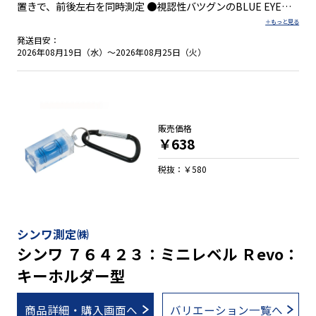
置きで、前後左右を同時測定 ●視認性バツグンのBLUE EYE採
用
発送目安：
2026年08月19日（水）～2026年08月25日（火）
販売価格
￥638
税抜：￥580
シンワ測定㈱
シンワ ７６４２３：ミニレベル Ｒevo：
キーホルダー型
商品詳細・購入画面へ
バリエーション一覧へ