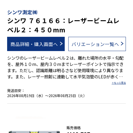
シンワ測定㈱
シンワ ７６１６６：レーザービームレ
ベル２：４５０mm
商品詳細・購入画面へ
バリエーション一覧へ
シンワのレーザービームレベル２は、離れた場所の水平・勾配
を、屋外１０m、屋内３０mまでレーザーポイントで指示でき
ます。ただし、認識距離は明るさなど使用環境により異なりま
す。また、レーザー照射に連動して水平気泡管のLEDが赤く点
灯し、レーザー光がでていることが一目で分かります。 レーザ
ービームレベル２は、接触センサーや照射スイッチが押された
発送目安：
時にだけレーザーが照射される安全設計です。 ●離れた場所の
2026年08月19日（水）～2026年08月25日（火）
水平・勾配をレーザーポイントで指示 ●ＰＳＣ適合品 ●測定基
準面はＶ字型溝付でパイプ測定可能 ●レーザー照射時に連動し
て水平気泡管のＬＥＤが点灯 ●安全設計 ●別売の回転台にセッ
トし三脚にも取付け可能 ●１/５０・１/１００の勾配測定可能
販売価格