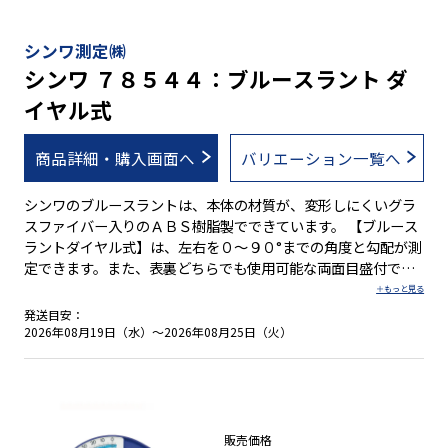
シンワ測定㈱
シンワ ７８５４４：ブルースラント ダ
イヤル式
商品詳細・購入画面へ
バリエーション一覧へ
シンワのブルースラントは、本体の材質が、変形しにくいグラ
スファイバー入りのＡＢＳ樹脂製でできています。 【ブルース
ラントダイヤル式】は、左右を０～９０°までの角度と勾配が測
定できます。また、表裏どちらでも使用可能な両面目盛付で
す。 ●グラスファイバー入りのＡＢＳ樹脂製 ●左右０～９０°
までの角度・勾配が測定可能 ●表裏どちらでも使用可能
発送目安：
2026年08月19日（水）～2026年08月25日（火）
販売価格