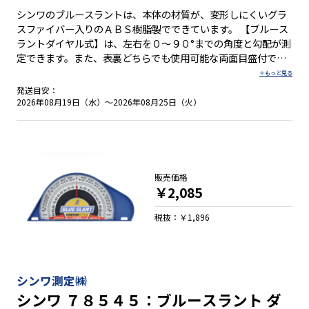
シンワのブルースラントは、本体の材質が、変形しにくいグラ
スファイバー入りのＡＢＳ樹脂製でできています。 【ブルース
ラントダイヤル式】は、左右を０～９０°までの角度と勾配が測
定できます。また、表裏どちらでも使用可能な両面目盛付で
す。 ●グラスファイバー入りのＡＢＳ樹脂製 ●左右０～９０°
までの角度・勾配が測定可能 ●表裏どちらでも使用可能
発送目安：
2026年08月19日（水）～2026年08月25日（火）
販売価格
￥2,085
税抜：￥1,896
シンワ測定㈱
シンワ ７８５４５：ブルースラント ダ