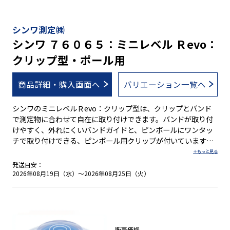
シンワ測定㈱
シンワ ７６０６５：ミニレベル Ｒevo：
クリップ型・ポール用
商品詳細・購入画面へ
バリエーション一覧へ
シンワのミニレベルＲevo：クリップ型は、クリップとバンド
で測定物に合わせて自在に取り付けできます。バンドが取り付
けやすく、外れにくいバンドガイドと、ピンポールにワンタッ
チで取り付けできる、ピンポール用クリップが付いています。
ポールやスタッフなどに取り付けて垂直の確認や、ピンポール
設置時の垂直の目安にご利用ください。 ●クリップとバンドで
発送目安：
測定物に合わせて自在に取付 ●視認性が良い大型の気泡管：Φ
2026年08月19日（水）～2026年08月25日（火）
２５mmを採用 ●測定物に取り付ける際に便利なバンド付 ●バ
ンドが取り付けやすく、外れにくいバンドガイド付 ●スタッフ
などの角に当てて垂直確認 ●ピンポールにワンタッチで取り付
けできるピンポール用クリップ付
販売価格