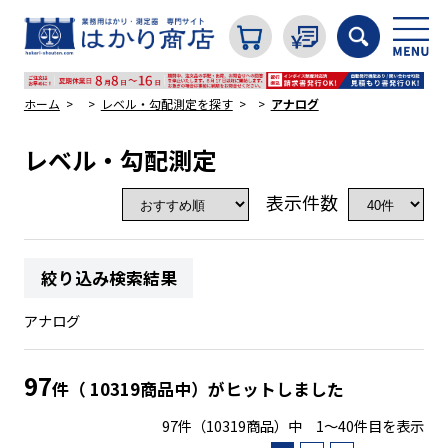
ホーム
レベル・勾配測定を探す
アナログ
レベル・勾配測定
カテゴリから探す
表示件数
はかり
絞り込み検索結果
分銅
アナログ
温度計・湿度計
97
件（ 10319商品中）がヒットしました
97件（10319商品）中 1～40件目を表示
タイマー