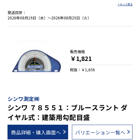
灯し、レーザー光がでていることが一目で分かります。 レーザ
ービームレベル２は、接触センサーや照射スイッチが押された
発送目安：
時にだけレーザーが照射される安全設計です。 ●離れた場所の
2026年08月19日（水）～2026年08月25日（火）
水平・勾配をレーザーポイントで指示 ●ＰＳＣ適合品 ●測定基
準面はＶ字型溝付でパイプ測定可能 ●レーザー照射時に連動し
て水平気泡管のＬＥＤが点灯 ●安全設計 ●別売の回転台にセッ
トし三脚にも取付け可能 ●１/５０・１/１００の勾配測定可能
販売価格
￥1,821
税抜：￥1,656
シンワ測定㈱
シンワ ７８５５１：ブルースラント ダ
イヤル式：建築用勾配目盛
商品詳細・購入画面へ
バリエーション一覧へ