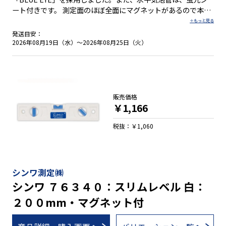
ート付きです。 測定面のほぼ全面にマグネットがあるので本体
を鉄板などにしっかりと付けることができます。背面にもマグ
ネットが付いていて、エアコン壁掛け金具の位置出しなどに便
発送目安：
利です。 ●携帯に便利なスリム形状 ●測定面のほぼ全面にマグ
2026年08月19日（水）～2026年08月25日（火）
ネット ●背面マグネット付 ●視認性バツグンのBLUE EYE採用
●蛍光シート付水平気泡管 ●垂直と４５°の気泡管付
販売価格
￥1,166
税抜：￥1,060
シンワ測定㈱
シンワ ７６３４０：スリムレベル 白：
２００mm・マグネット付