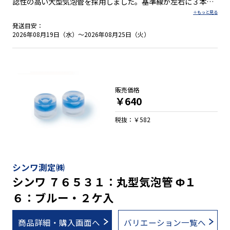
認性の高い大型気泡管を採用しました。基準線が左右に３本ず
つあり、水平と１/５０・１/１００勾配測定ができます。ま
た、表裏どちらでも使用可能な両面目盛付です。 ●ダイヤル部
発送目安：
を浮かせて清掃可能 ●視認性の高い大型気泡管を採用 ●回しや
2026年08月19日（水）～2026年08月25日（火）
すくツマミやすいＬＯＣＫツマミ付 ●水平と１/５０・１/１０
０勾配測定 ●表裏どちらでも使用可能
販売価格
￥640
税抜：￥582
シンワ測定㈱
シンワ ７６５３１：丸型気泡管 Φ１
６：ブルー・２ケ入
商品詳細・購入画面へ
バリエーション一覧へ