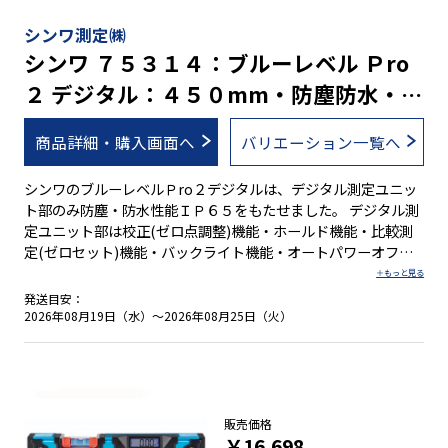
耗警告機能付 ●必要に応じて水平の調整が可能 ●全気泡管
±１.０mm/mと高精度を実現 ●視認性の高い気泡管を採用 ●
シンワ測定㈱
ボックス型でケガキやすい形状です。 ●測定面はV字型溝付で
シンワ ７５３１４：ブルーレベル Ｐro
パイプ測定も可能 ※ご自身で精度調整を行なった場合は、保証
２ デジタル：４５０mm・防塵防水・蛍
の対象外となります。なお、垂直気泡管と４５°気泡管は、調整
できません。
光シート付気泡管
商品詳細・購入画面へ
バリエーション一覧へ
シンワのブルーレベルＰro２デジタルは、デジタル測定ユニッ
ト部のみ防塵・防水性能ＩＰ６５をもたせました。 デジタル測
定ユニット部は校正(ゼロ点調整)機能・ホールド機能・比較測
定(ゼロセット)機能・バックライト機能・オートパワーオフ機
能・電池消耗警告機能付です。オートパワーオフ機能は、オン
とオフの切り替えが可能です。 水平気泡管の傷や汚れを防ぐ取
発送目安：
り外し可能な気泡管カバー付で、万が一汚れたときは、カバー
2026年08月19日（水）～2026年08月25日（火）
の水洗いができます。ただし、本体は防水構造ではありませ
ん。 幅広いサイズ展開に加え、マグネット付きと無しの豊富な
ラインナップです。 ●デジタル測定ユニット部のみ防塵・防水
性能ＩＰ６５ ●３段階に鳴り方が変化するブザー機能付 ●本体
を逆さにすると、デジタル表示も自動的に上下反転 ●操作しや
販売価格
すい大きいボタン ●デジタル測定は１m当たりの立ち上がりと
￥16,698