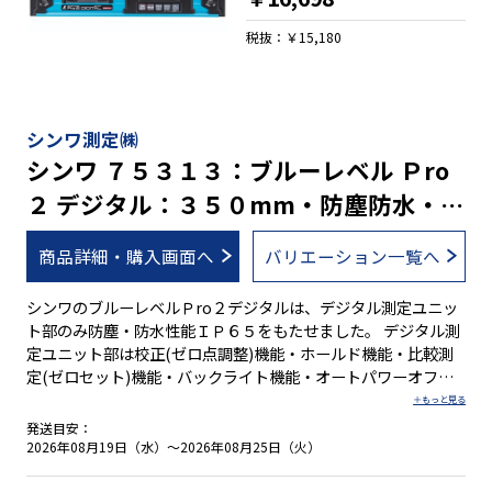
角度/勾配を測定可能 ●簡単な手順で誤差を修正する校正機能
付 ●任意の角度でゼロセットできる比較測定機能付 ●ON／
税抜：￥15,180
OFF切り替え可能なバックライト機能付 ●測定値を保持するホ
ールド機能付 ●電池が少なくなると表示でお知らせする電池消
耗警告機能付 ●必要に応じて水平の調整が可能 ●全気泡管
±１.０mm/mと高精度を実現 ●視認性の高い気泡管を採用 ●
シンワ測定㈱
ボックス型でケガキやすい形状です。 ●測定面はV字型溝付で
シンワ ７５３１３：ブルーレベル Ｐro
パイプ測定も可能 ※ご自身で精度調整を行なった場合は、保証
２ デジタル：３５０mm・防塵防水・蛍
の対象外となります。なお、垂直気泡管と４５°気泡管は、調整
できません。
光シート付気泡管
商品詳細・購入画面へ
バリエーション一覧へ
シンワのブルーレベルＰro２デジタルは、デジタル測定ユニッ
ト部のみ防塵・防水性能ＩＰ６５をもたせました。 デジタル測
定ユニット部は校正(ゼロ点調整)機能・ホールド機能・比較測
定(ゼロセット)機能・バックライト機能・オートパワーオフ機
能・電池消耗警告機能付です。オートパワーオフ機能は、オン
とオフの切り替えが可能です。 水平気泡管の傷や汚れを防ぐ取
発送目安：
り外し可能な気泡管カバー付で、万が一汚れたときは、カバー
2026年08月19日（水）～2026年08月25日（火）
の水洗いができます。ただし、本体は防水構造ではありませ
ん。 幅広いサイズ展開に加え、マグネット付きと無しの豊富な