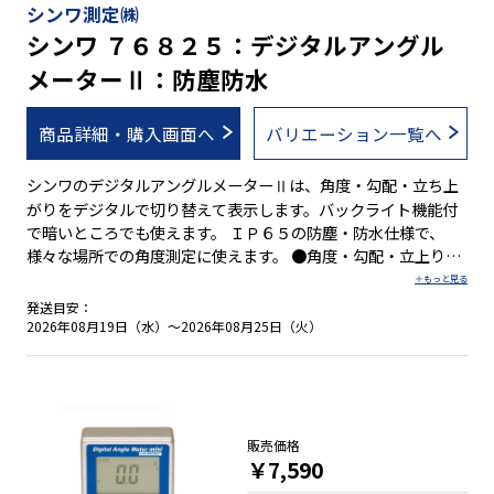
シンワ測定㈱
シンワ ７６８２５：デジタルアングル
メーターⅡ：防塵防水
商品詳細・購入画面へ
バリエーション一覧へ
シンワのデジタルアングルメーターⅡは、角度・勾配・立ち上
がりをデジタルで切り替えて表示します。バックライト機能付
で暗いところでも使えます。 ＩＰ６５の防塵・防水仕様で、
様々な場所での角度測定に使えます。 ●角度・勾配・立上りの
表示切替が可能 ●防塵・防水性能：ＩＰ６５ ●水平・垂直をＢ
ＥＥＰ音でお知らせ ●どんな角度でも基準点に設定可能 ●見え
発送目安：
ない所の測定に便利なホールド機能付 ●見やすいバックライト
2026年08月19日（水）～2026年08月25日（火）
機能付
販売価格
￥7,590