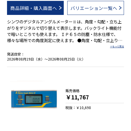
商品詳細・購入画面へ
バリエーション一覧へ
シンワのデジタルアングルメーターⅡは、角度・勾配・立ち上
がりをデジタルで切り替えて表示します。バックライト機能付
で暗いところでも使えます。 ＩＰ６５の防塵・防水仕様で、
様々な場所での角度測定に使えます。 ●角度・勾配・立上りの
表示切替が可能 ●防塵・防水性能：ＩＰ６５ ●水平・垂直をＢ
ＥＥＰ音でお知らせ ●どんな角度でも基準点に設定可能 ●見え
発送目安：
ない所の測定に便利なホールド機能付 ●見やすいバックライト
2026年08月19日（水）～2026年08月25日（火）
機能付 ●強力ネオジム磁石を底面に装着
販売価格
￥11,767
税抜：￥10,698