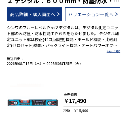
２ デジタル：６００mm・防塵防水・蛍
す。なお、垂直気泡管と４５°気泡管は、調整できません。
光シート付気泡管
商品詳細・購入画面へ
バリエーション一覧へ
シンワのブルーレベルＰro２デジタルは、デジタル測定ユニッ
ト部のみ防塵・防水性能ＩＰ６５をもたせました。 デジタル測
定ユニット部は校正(ゼロ点調整)機能・ホールド機能・比較測
定(ゼロセット)機能・バックライト機能・オートパワーオフ機
能・電池消耗警告機能付です。オートパワーオフ機能は、オン
とオフの切り替えが可能です。 水平気泡管の傷や汚れを防ぐ取
発送目安：
り外し可能な気泡管カバー付で、万が一汚れたときは、カバー
2026年08月19日（水）～2026年08月25日（火）
の水洗いができます。ただし、本体は防水構造ではありませ
ん。 幅広いサイズ展開に加え、マグネット付きと無しの豊富な
ラインナップです。 ●デジタル測定ユニット部のみ防塵・防水
性能ＩＰ６５ ●３段階に鳴り方が変化するブザー機能付 ●本体
を逆さにすると、デジタル表示も自動的に上下反転 ●操作しや
販売価格
すい大きいボタン ●デジタル測定は１m当たりの立ち上がりと
￥17,490
角度/勾配を測定可能 ●簡単な手順で誤差を修正する校正機能
付 ●任意の角度でゼロセットできる比較測定機能付 ●ON／
税抜：￥15,900
OFF切り替え可能なバックライト機能付 ●測定値を保持するホ
ールド機能付 ●電池が少なくなると表示でお知らせする電池消