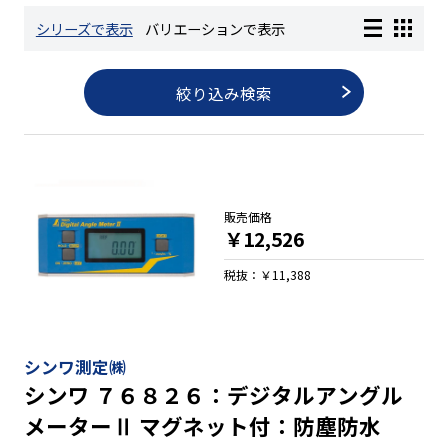
シリーズで表示
バリエーションで表示
長さ測定器
絞り込み検索
濃度・環境測定
色々な計測器
販売価格
￥12,526
レベル・勾配測定
税抜：￥11,388
オプション
シンワ測定㈱
シンワ ７６８２６：デジタルアングル
メーターⅡ マグネット付：防塵防水