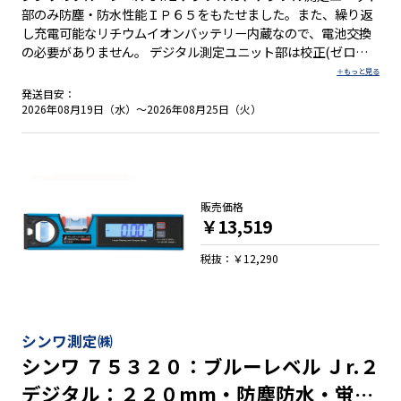
部のみ防塵・防水性能ＩＰ６５をもたせました。また、繰り返
し充電可能なリチウムイオンバッテリー内蔵なので、電池交換
の必要がありません。 デジタル測定ユニット部は校正(ゼロ点
調整)機能・ホールド機能・比較測定(ゼロセット)機能・バック
ライト機能・オートパワーオフ機能・電池消耗警告機能付で
発送目安：
す。オートパワーオフ機能は、オンとオフの切り替えが可能で
2026年08月19日（水）～2026年08月25日（火）
す。 水平気泡管の傷や汚れを防ぐ取り外し可能な気泡管カバー
付で、万が一汚れたときは、カバーの水洗いができます。ただ
し、本体は防水構造ではありません。 幅広いサイズ展開に加
え、マグネット付きと無しの豊富なラインナップです。 ●デジ
タル測定ユニット部のみ防塵・防水性能ＩＰ６５ ※１ ●３段階
販売価格
に鳴り方が変化するブザー機能付 ●本体を逆さにすると、デジ
￥13,519
タル表示も自動的に上下反転 ●操作しやすい大きいボタン ●簡
単な手順で誤差を修正する校正機能付 ●任意の角度でゼロセッ
税抜：￥12,290
トできる比較測定機能付 ●ON／OFF切り替え可能なバックラ
イト機能付 ●測定値を保持するホールド機能付 ●繰り返し充電
可能なリチウムイオンバッテリー内蔵 ※２ ●全気泡管±１.０
mm/mと高精度を実現 ●視認性の高い気泡管を採用 ●ボック
シンワ測定㈱
ス型でケガキやすい形状です。 ●測定面はV字型溝付でパイプ
シンワ ７５３２０：ブルーレベル Ｊr.２
測定も可能 ●鉄骨工事に便利な強力なヨーク付きマグネット ※
デジタル：２２０mm・防塵防水・蛍光
１. 防塵・防水性能は、充電中を除きます。 ※２. 充電中は、測