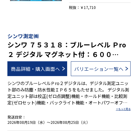
タル表示も自動的に上下反転 ●操作しやすい大きいボタン ●簡
単な手順で誤差を修正する校正機能付 ●任意の角度でゼロセッ
税抜：￥17,710
トできる比較測定機能付 ●ON／OFF切り替え可能なバックラ
イト機能付 ●測定値を保持するホールド機能付 ●繰り返し充電
可能なリチウムイオンバッテリー内蔵 ※２ ●全気泡管±１.０
mm/mと高精度を実現 ●視認性の高い気泡管を採用 ●ボック
シンワ測定㈱
ス型でケガキやすい形状です。 ●測定面はV字型溝付でパイプ
シンワ ７５３１８：ブルーレベル Ｐro
測定も可能 ※１. 防塵・防水性能は、充電中を除きます。 ※２.
２ デジタル マグネット付：６００
充電中は、測定ができません。
mm・防塵防水・蛍光シート付気泡管
商品詳細・購入画面へ
バリエーション一覧へ
シンワのブルーレベルＰro２デジタルは、デジタル測定ユニッ
ト部のみ防塵・防水性能ＩＰ６５をもたせました。 デジタル測
定ユニット部は校正(ゼロ点調整)機能・ホールド機能・比較測
定(ゼロセット)機能・バックライト機能・オートパワーオフ機
能・電池消耗警告機能付です。オートパワーオフ機能は、オン
とオフの切り替えが可能です。 水平気泡管の傷や汚れを防ぐ取
発送目安：
り外し可能な気泡管カバー付で、万が一汚れたときは、カバー
2026年08月19日（水）～2026年08月25日（火）
の水洗いができます。ただし、本体は防水構造ではありませ
ん。 幅広いサイズ展開に加え、マグネット付きと無しの豊富な