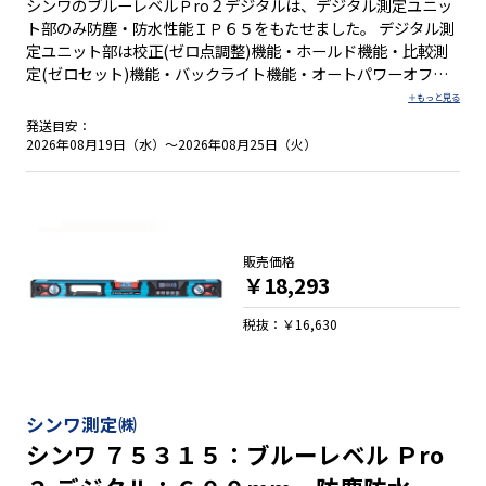
シンワのブルーレベルＰro２デジタルは、デジタル測定ユニッ
ト部のみ防塵・防水性能ＩＰ６５をもたせました。 デジタル測
定ユニット部は校正(ゼロ点調整)機能・ホールド機能・比較測
定(ゼロセット)機能・バックライト機能・オートパワーオフ機
能・電池消耗警告機能付です。オートパワーオフ機能は、オン
とオフの切り替えが可能です。 水平気泡管の傷や汚れを防ぐ取
発送目安：
り外し可能な気泡管カバー付で、万が一汚れたときは、カバー
2026年08月19日（水）～2026年08月25日（火）
の水洗いができます。ただし、本体は防水構造ではありませ
ん。 幅広いサイズ展開に加え、マグネット付きと無しの豊富な
ラインナップです。 ●デジタル測定ユニット部のみ防塵・防水
性能ＩＰ６５ ●３段階に鳴り方が変化するブザー機能付 ●本体
を逆さにすると、デジタル表示も自動的に上下反転 ●操作しや
販売価格
すい大きいボタン ●デジタル測定は１m当たりの立ち上がりと
￥18,293
角度/勾配を測定可能 ●簡単な手順で誤差を修正する校正機能
付 ●任意の角度でゼロセットできる比較測定機能付 ●ON／
税抜：￥16,630
OFF切り替え可能なバックライト機能付 ●測定値を保持するホ
ールド機能付 ●電池が少なくなると表示でお知らせする電池消
耗警告機能付 ●鉄骨工事に便利！強力なヨーク付きマグネット
●必要に応じて水平の調整が可能 ●全気泡管±１.０mm/mと
シンワ測定㈱
高精度を実現 ●視認性の高い気泡管を採用 ●ボックス型でケガ
シンワ ７５３１５：ブルーレベル Ｐro
キやすい形状です。 ●測定面はV字型溝付でパイプ測定も可能
※ご自身で精度調整を行なった場合は、保証の対象外となりま