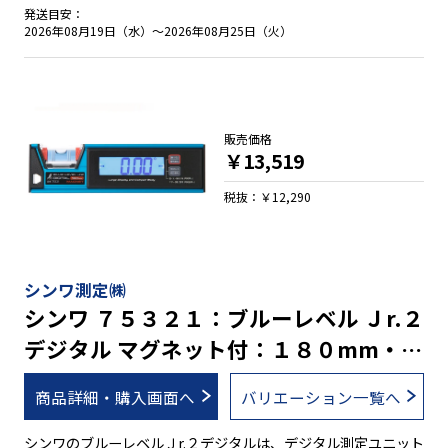
ライト機能・オートパワーオフ機能・電池消耗警告機能付で
発送目安：
す。オートパワーオフ機能は、オンとオフの切り替えが可能で
2026年08月19日（水）～2026年08月25日（火）
す。 水平気泡管の傷や汚れを防ぐ取り外し可能な気泡管カバー
付で、万が一汚れたときは、カバーの水洗いができます。ただ
し、本体は防水構造ではありません。 幅広いサイズ展開に加
え、マグネット付きと無しの豊富なラインナップです。 ●デジ
タル測定ユニット部のみ防塵・防水性能ＩＰ６５ ※１ ●３段階
販売価格
に鳴り方が変化するブザー機能付 ●本体を逆さにすると、デジ
￥13,519
タル表示も自動的に上下反転 ●操作しやすい大きいボタン ●簡
単な手順で誤差を修正する校正機能付 ●任意の角度でゼロセッ
税抜：￥12,290
トできる比較測定機能付 ●ON／OFF切り替え可能なバックラ
イト機能付 ●測定値を保持するホールド機能付 ●繰り返し充電
可能なリチウムイオンバッテリー内蔵 ※２ ●全気泡管±１.０
mm/mと高精度を実現 ●視認性の高い気泡管を採用 ●ボック
シンワ測定㈱
ス型でケガキやすい形状です。 ●測定面はV字型溝付でパイプ
シンワ ７５３２１：ブルーレベル Ｊr.２
測定も可能 ●鉄骨工事に便利な強力なヨーク付きマグネット ※
デジタル マグネット付：１８０mm・防
１. 防塵・防水性能は、充電中を除きます。 ※２. 充電中は、測
定ができません。
塵防水・蛍光シート付気泡管・充電池
商品詳細・購入画面へ
バリエーション一覧へ
シンワのブルーレベルＪr.２デジタルは、デジタル測定ユニット