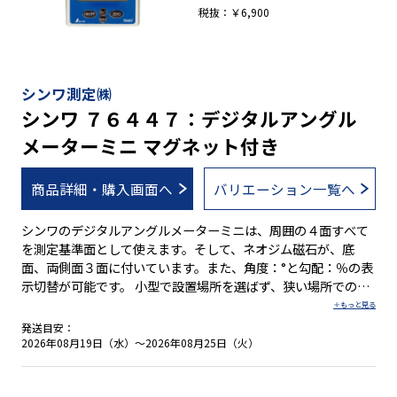
税抜：￥6,900
シンワ測定㈱
シンワ ７６４４７：デジタルアングル
メーターミニ マグネット付き
商品詳細・購入画面へ
バリエーション一覧へ
シンワのデジタルアングルメーターミニは、周囲の４面すべて
を測定基準面として使えます。そして、ネオジム磁石が、底
面、両側面３面に付いています。また、角度：°と勾配：％の表
示切替が可能です。 小型で設置場所を選ばず、狭い場所での測
定が可能です。鉄骨の組み立て・機械設備の設置・板金曲げ・
配管作業など様々なシーンでの角度測定に使用できます。 ●ど
発送目安：
んな角度でも基準点に設定可能 ●見えない所の測定に便利なホ
2026年08月19日（水）～2026年08月25日（火）
ールド機能付 ●強力ネオジム磁石が３面に装着 ●角度：°と勾
配：％の表示切替が可能