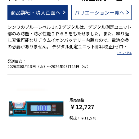
定ができません。
シート付気泡管・充電池
商品詳細・購入画面へ
バリエーション一覧へ
シンワのブルーレベルＪr.２デジタルは、デジタル測定ユニット
部のみ防塵・防水性能ＩＰ６５をもたせました。また、繰り返
し充電可能なリチウムイオンバッテリー内蔵なので、電池交換
の必要がありません。 デジタル測定ユニット部は校正(ゼロ点
調整)機能・ホールド機能・比較測定(ゼロセット)機能・バック
ライト機能・オートパワーオフ機能・電池消耗警告機能付で
発送目安：
す。オートパワーオフ機能は、オンとオフの切り替えが可能で
2026年08月19日（水）～2026年08月25日（火）
す。 水平気泡管の傷や汚れを防ぐ取り外し可能な気泡管カバー
付で、万が一汚れたときは、カバーの水洗いができます。ただ
し、本体は防水構造ではありません。 幅広いサイズ展開に加
え、マグネット付きと無しの豊富なラインナップです。 ●デジ
タル測定ユニット部のみ防塵・防水性能ＩＰ６５ ※１ ●３段階
販売価格
に鳴り方が変化するブザー機能付 ●本体を逆さにすると、デジ
￥12,727
タル表示も自動的に上下反転 ●操作しやすい大きいボタン ●簡
単な手順で誤差を修正する校正機能付 ●任意の角度でゼロセッ
税抜：￥11,570
トできる比較測定機能付 ●ON／OFF切り替え可能なバックラ
イト機能付 ●測定値を保持するホールド機能付 ●繰り返し充電
可能なリチウムイオンバッテリー内蔵 ※２ ●全気泡管±１.０