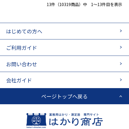
13件（10319商品）中 1～13件目を表示
ラインナップです。 ●デジタル測定ユニット部のみ防塵・防水
性能ＩＰ６５ ●３段階に鳴り方が変化するブザー機能付 ●本体
を逆さにすると、デジタル表示も自動的に上下反転 ●操作しや
すい大きいボタン ●デジタル測定は１m当たりの立ち上がりと
角度/勾配を測定可能 ●簡単な手順で誤差を修正する校正機能
はじめての方へ
付 ●任意の角度でゼロセットできる比較測定機能付 ●ON／
OFF切り替え可能なバックライト機能付 ●測定値を保持するホ
ご利用ガイド
ールド機能付 ●電池が少なくなると表示でお知らせする電池消
耗警告機能付 ●必要に応じて水平の調整が可能 ●全気泡管
±１.０mm/mと高精度を実現 ●視認性の高い気泡管を採用 ●
お問い合わせ
ボックス型でケガキやすい形状です。 ●測定面はV字型溝付で
パイプ測定も可能 ※ご自身で精度調整を行なった場合は、保証
の対象外となります。なお、垂直気泡管と４５°気泡管は、調整
会社ガイド
できません。
ページトップへ戻る