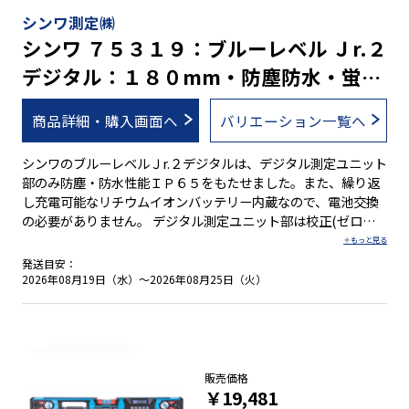
mm/mと高精度を実現 ●視認性の高い気泡管を採用 ●ボック
シンワ測定㈱
ス型でケガキやすい形状です。 ●測定面はV字型溝付でパイプ
シンワ ７５３１９：ブルーレベル Ｊr.２
測定も可能 ※１. 防塵・防水性能は、充電中を除きます。 ※２.
デジタル：１８０mm・防塵防水・蛍光
充電中は、測定ができません。
シート付気泡管・充電池
商品詳細・購入画面へ
バリエーション一覧へ
シンワのブルーレベルＪr.２デジタルは、デジタル測定ユニット
部のみ防塵・防水性能ＩＰ６５をもたせました。また、繰り返
し充電可能なリチウムイオンバッテリー内蔵なので、電池交換
の必要がありません。 デジタル測定ユニット部は校正(ゼロ点
調整)機能・ホールド機能・比較測定(ゼロセット)機能・バック
ライト機能・オートパワーオフ機能・電池消耗警告機能付で
発送目安：
す。オートパワーオフ機能は、オンとオフの切り替えが可能で
2026年08月19日（水）～2026年08月25日（火）
す。 水平気泡管の傷や汚れを防ぐ取り外し可能な気泡管カバー
付で、万が一汚れたときは、カバーの水洗いができます。ただ
し、本体は防水構造ではありません。 幅広いサイズ展開に加
え、マグネット付きと無しの豊富なラインナップです。 ●デジ
タル測定ユニット部のみ防塵・防水性能ＩＰ６５ ※１ ●３段階
販売価格
に鳴り方が変化するブザー機能付 ●本体を逆さにすると、デジ
￥19,481