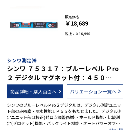
ラインナップです。 ●デジタル測定ユニット部のみ防塵・防水
性能ＩＰ６５ ●３段階に鳴り方が変化するブザー機能付 ●本体
を逆さにすると、デジタル表示も自動的に上下反転 ●操作しや
販売価格
すい大きいボタン ●デジタル測定は１m当たりの立ち上がりと
￥18,689
角度/勾配を測定可能 ●簡単な手順で誤差を修正する校正機能
付 ●任意の角度でゼロセットできる比較測定機能付 ●ON／
税抜：￥16,990
OFF切り替え可能なバックライト機能付 ●測定値を保持するホ
ールド機能付 ●電池が少なくなると表示でお知らせする電池消
耗警告機能付 ●鉄骨工事に便利！強力なヨーク付きマグネット
●必要に応じて水平の調整が可能 ●全気泡管±１.０mm/mと
シンワ測定㈱
高精度を実現 ●視認性の高い気泡管を採用 ●ボックス型でケガ
シンワ ７５３１７：ブルーレベル Ｐro
キやすい形状です。 ●測定面はV字型溝付でパイプ測定も可能
２ デジタル マグネット付：４５０
※ご自身で精度調整を行なった場合は、保証の対象外となりま
す。なお、垂直気泡管と４５°気泡管は、調整できません。
mm・防塵防水・蛍光シート付気泡管
商品詳細・購入画面へ
バリエーション一覧へ
シンワのブルーレベルＰro２デジタルは、デジタル測定ユニッ
ト部のみ防塵・防水性能ＩＰ６５をもたせました。 デジタル測
定ユニット部は校正(ゼロ点調整)機能・ホールド機能・比較測
定(ゼロセット)機能・バックライト機能・オートパワーオフ機
能・電池消耗警告機能付です。オートパワーオフ機能は、オン