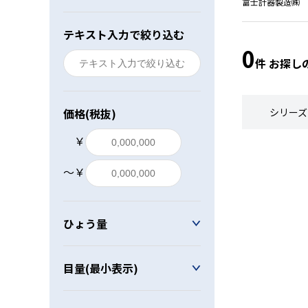
富士計器製造㈱
レベル・勾配測定
テキスト入力で絞り込む
0
オプション
件 お探し
価格(税抜)
シリーズ
￥
〜￥
ひょう量
目量(最小表示)