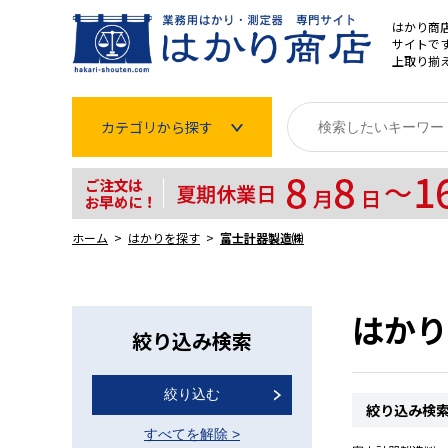
はかり商
サイトです
上取り揃
カテゴリから探す
はかり
分銅
ホーム
はかりを探す
富士計器製造㈱
温度計・湿度計
タイマー
はかり
絞り込み検索
長さ測定器
絞り込む
濃度・環境測定
絞り込み検
すべてを解除
>
色々な計測器