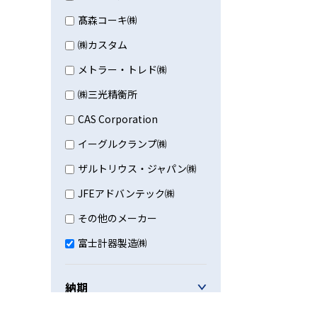
髙森コーキ㈱
㈱カスタム
メトラー・トレド㈱
㈱三光精衡所
CAS Corporation
イーグルクランプ㈱
ザルトリウス・ジャパン㈱
JFEアドバンテック㈱
その他のメーカー
富士計器製造㈱
納期