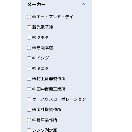
メーカー
㈱エー・アンド・デイ
新光電子㈱
㈱クボタ
㈱守隨本店
㈱イシダ
㈱タニタ
㈱村上衡器製作所
㈱田中衡機工業所
オーハウスコーポレーション
㈱宝計機製作所
㈱島津製作所
シンワ測定㈱