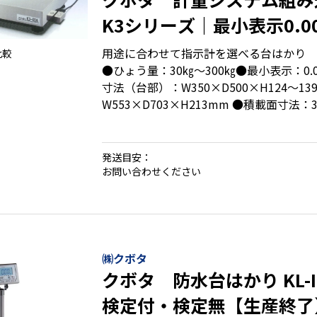
K3シリーズ｜最小表示0.00
ひょう量30㎏～300㎏
用途に合わせて指示計を選べる台はかり
比較
●ひょう量：30㎏～300㎏●最小表示：0.0
寸法（台部）：W350×D500×H124〜13
W553×D703×H213mm ●積載面寸法：3
553×703mm
発送目安：
・デジタルロードセル搭載
お問い合わせください
・1/6000の高精度
・ケーブルがコネクタ接続で、設置やメン
・検定付もオプションでご用意
㈱クボタ
クボタ 防水台はかり KL-
検定付・検定無【生産終了