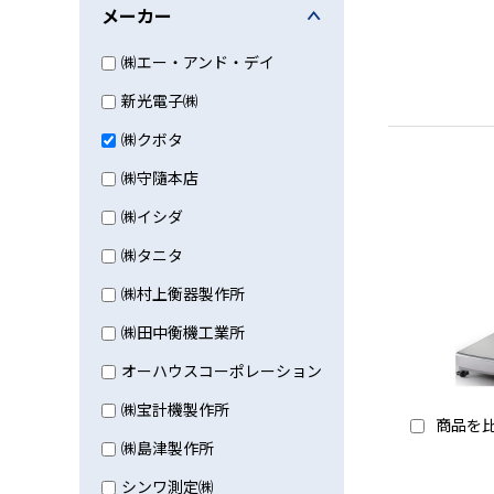
メーカー
㈱エー・アンド・デイ
新光電子㈱
㈱クボタ
㈱守隨本店
㈱イシダ
㈱タニタ
㈱村上衡器製作所
㈱田中衡機工業所
オーハウスコーポレーション
㈱宝計機製作所
商品を
㈱島津製作所
シンワ測定㈱