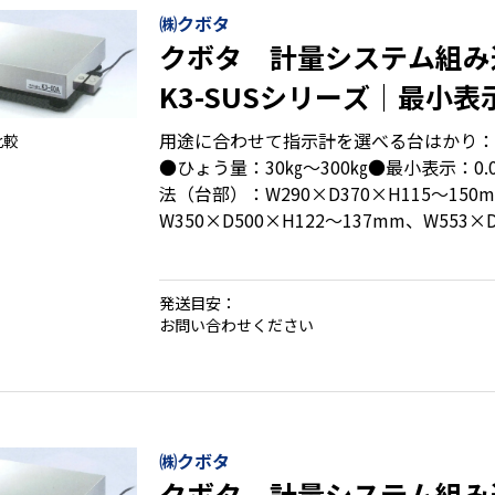
㈱クボタ
クボタ 計量システム組み
K3-SUSシリーズ｜最小表示
㎏ ひょう量30㎏～300㎏
用途に合わせて指示計を選べる台はかり：
比較
●ひょう量：30㎏～300㎏●最小表示：0.0
法（台部）：W290×D370×H115〜150
W350×D500×H122〜137mm、W553×
703×H213mm ●積載面寸法：290×370
553×703mm
発送目安：
お問い合わせください
・デジタルロードセル搭載
・ケーブルがコネクタ接続で、設置やメン
・検定付もオプションでご用意
㈱クボタ
クボタ 計量システム組み