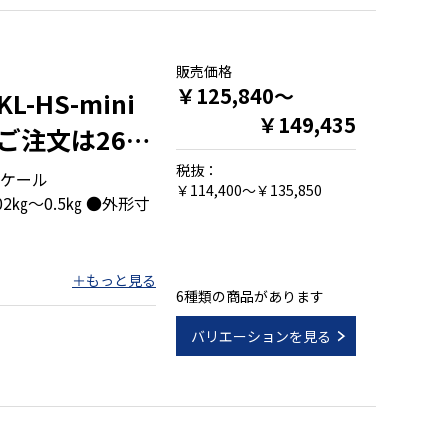
す
則Ⅲ級対応品)
販売価格
￥125,840～
HS-mini
￥149,435
ご注文は26年
税抜：
ケール
￥114,400～￥135,850
2㎏～0.5㎏ ●外形寸
6種類の商品があります
スボディ
バリエーションを見る