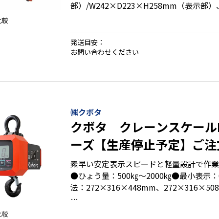
部）/W242×D223×H258mm（表示部）
W1,000×D1,347×H95～110mm（計量
比較
部）/268×180×209mm（表示部）
発送目安：
お問い合わせください
・コンパクトに収納可能
・フレコンバッグの計量にも最適(ひょう量15
・パレット計量にジャストフィットしたサ
・取引や証明に使える検定品
㈱クボタ
クボタ クレーンスケールKL
ーズ【生産停止予定】ご注文
25日まで！
素早い安定表示スピードと軽量設計で作業
●ひょう量：500㎏～2000㎏●最小表示：
法：272×316×448mm、272×316×50
比較