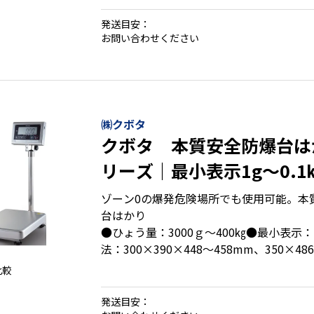
・自動ホールドで風や計量物の揺れでも表
・大きく見やすい液晶表示・ボタン
発送目安：
・取引証明に使える検定付もご用意(新検
お問い合わせください
㈱クボタ
クボタ 本質安全防爆台はか
リーズ｜最小表示1g～0.
3000g～400㎏
ゾーン0の爆発危険場所でも使用可能。本
台はかり
●ひょう量：3000ｇ～400㎏●最小表示：
法：300×390×448～458mm、350×48
370×636×796～813mm、628×974×1
比較
載面寸法：300×250mm、350×350mm
553×703mm
発送目安：