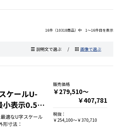
16件（10318商品）中 1～16件目を表示
説明文で選ぶ
画像で選ぶ
販売価格
￥279,510～
スケールU-
￥407,781
小表示0.5㎏
税抜：
に最適なU字スケール
￥254,100～￥370,710
●外形寸法：