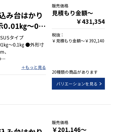
販売価格
見積もり金額～
込み台はかり
￥431,354
0.01㎏～0.1
税抜：
SUSタイプ
￥見積もり金額～￥392,140
1㎏～0.1㎏ ●外形寸
mm、
D
mm、350×500mm、
20種類の商品があります
バリエーションを見る
テナンスが容易
販売価格
￥201,146～
込み台はかり