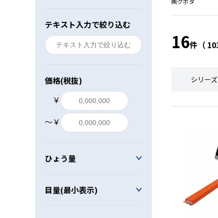
㈱クボタ
レベル・勾配測定
テキスト入力で絞り込む
16
オプション
件（ 1
価格(税抜)
シリーズ
￥
〜￥
ひょう量
目量(最小表示)