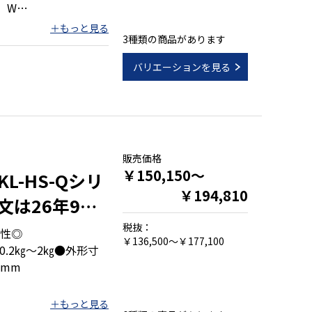
、W
3種類の商品があります
バリエーションを見る
00kg)
イズ
販売価格
￥150,150～
-HS-Qシリ
￥194,810
は26年9月
税抜：
性◎
￥136,500～￥177,100
0.2㎏～2㎏●外形寸
8mm