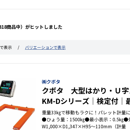
0318商品中）がヒットしました
で表示
バリエーションで表示
㈱クボタ
クボタ 大型はかり・Ｕ字
KM-Dシリーズ｜検定付｜最
ひょう量1500㎏
重量33㎏で移動もラクに！パレット計量
●ひょう量：1500㎏●最小表示：0.5㎏
W1,000×D1,347×H95～110mm（計量