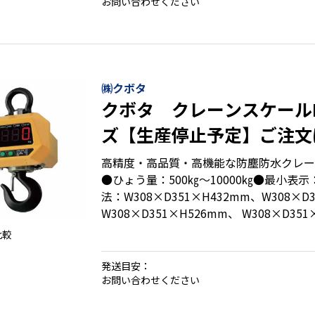
お問い合わせください
・大型キーで操作が簡単
・電池寿命５００時間の長寿命設計
・データキャリア(オプション)を接続可能
・ゾーン０の爆発危険場所でも使用可能
㈱クボタ
クボタ クレーンスケールH
ズ【生産停止予定】ご注文は
日まで！
高精度・高品質・高機能な防塵防水クレー
●ひょう量：500㎏～10000㎏●最小表示
法：W308×D351×H432mm、W308×D
W308×D351×H526mm、 W308×D35
W400×D575×H1,245mm
比較
発送目安：
・IP65の防塵・防水設計
お問い合わせください
・明るく見やすい大型表示LED
・使いやすい赤外線リモコン