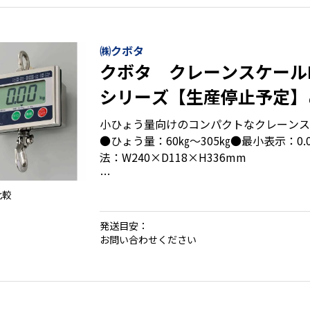
・軽量設計なのに、アルミの堅牢ボディで
・取引証明に使える検定付もご用意(新検
㈱クボタ
クボタ クレーンスケールKL-
シリーズ【生産停止予定】
9月25日まで！
小ひょう量向けのコンパクトなクレーンス
●ひょう量：60㎏～305㎏●最小表示：0.0
法：W240×D118×H336mm
比較
・わずか2.9㎏～の軽量・コンパクト設計
・IP65相当の防塵・防水性能のステンレ
発送目安：
・取引証明に使える検定品もご用意
お問い合わせください