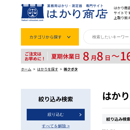
はかり商
サイトです
上取り揃
カテゴリから探す
はかり
分銅
ホーム
はかりを探す
㈱クボタ
温度計・湿度計
タイマー
はかり
絞り込み検索
長さ測定器
絞り込む
濃度・環境測定
絞り込み検
すべてを解除
>
色々な計測器