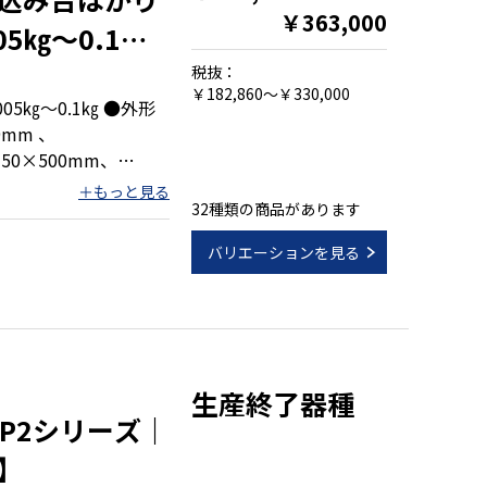
￥363,000
5㎏～0.1㎏
税抜：
￥182,860～￥330,000
05㎏～0.1㎏ ●外形
9mm 、
50×500mm、
32種類の商品があります
バリエーションを見る
テナンスが容易
生産終了器種
IP2シリーズ｜
】