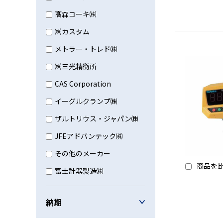
髙森コーキ㈱
㈱カスタム
メトラー・トレド㈱
㈱三光精衡所
CAS Corporation
イーグルクランプ㈱
ザルトリウス・ジャパン㈱
JFEアドバンテック㈱
その他のメーカー
商品を
富士計器製造㈱
納期