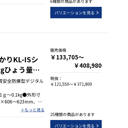
6種類の商品があります
示が安定
バリエーションを見る
則Ⅲ級対応品)
販売価格
￥133,705～
りKL-ISシ
￥408,980
1㎏ひょう量
税抜：
質安全防爆型デジタル
￥121,550～￥371,800
1ｇ～0.1㎏●外形寸
6×606～623mm、
,408～1,416mm●積
25種類の商品があります
、370×500mm、
バリエーションを見る