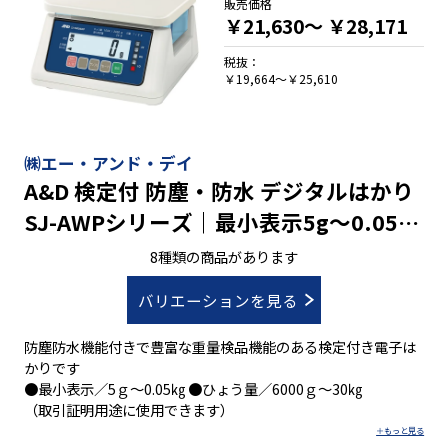
販売価格
￥21,630～
￥28,171
税抜：
￥19,664～￥25,610
㈱エー・アンド・デイ
A&D 検定付 防塵・防水 デジタルはかり
SJ-AWPシリーズ｜最小表示5g～0.05㎏
ひょう量6000g～30㎏
8種類の商品があります
バリエーションを見る
防塵防水機能付きで豊富な重量検品機能のある検定付き電子は
かりです
●最小表示／5ｇ～0.05㎏ ●ひょう量／6000ｇ～30㎏
（取引証明用途に使用できます）