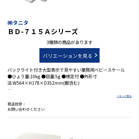
㈱タニタ
ＢＤ-７１５Ａシリーズ
3種類の商品があります
バリエーションを見る
バックライト付き大型表示で見やすい業務用ベビースケール
●ひょう量:10kg ●目量:5g ●検定付 ●外形寸
法:W564×H178×D352mm(脚含む)
発送目安：
・取引証明用体重計
お問い合わせください
・授乳量が確認できる専用キー付
・転倒防止カバー
・バックライト付大型液晶表示
・データ接続機能あり