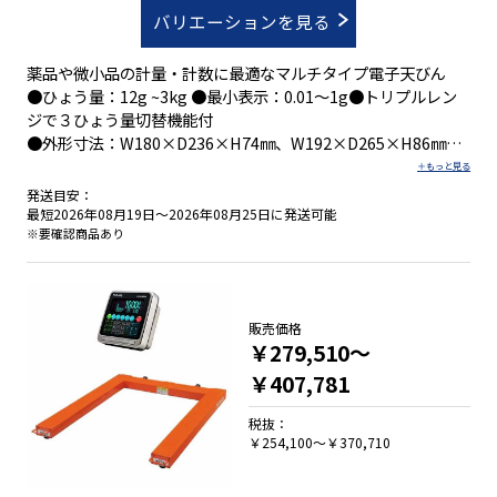
バリエーションを見る
薬品や微小品の計量・計数に最適なマルチタイプ電子天びん
●ひょう量：12g ~3kg ●最小表示：0.01～1g●トリプルレン
ジで３ひょう量切替機能付
●外形寸法：W180×D236×H74㎜、W192×D265×H86㎜
●積載面寸法：丸皿Φ140㎜、角皿180×160㎜
発送目安：
最短2026年08月19日～2026年08月25日に発送可能
・全機種、正確性と安定性を追求した音叉センサを採用
※要確認商品あり
・重量モード・個数モードで、計量・計数作業に対応
・暗い場所の作業でも見やすいバックライト付き液晶表示
・専用ＡＣアダプタ/ＵＳＢバスパワー標準装備
・携帯や保管に便利な収納ケース標準装備
販売価格
￥279,510～
￥407,781
税抜：
￥254,100～￥370,710