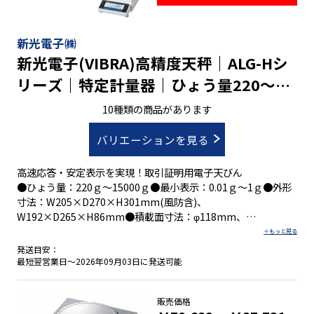
新光電子㈱
新光電子(VIBRA)高精度天秤｜ALG-Hシ
リーズ｜特定計量器｜ひょう量220～
15,000g最小表示0.01～1g
10種類の商品があります
バリエーションを見る
高速応答・安定表示を実現！取引証明用電子天びん
●ひょう量：220ｇ～15000ｇ●最小表示：0.01ｇ～1ｇ●外形
寸法：W205×D270×H301mm(風防含)、
W192×D265×H86mm●積載面寸法：φ118mm、
180×160mm
発送目安：
●校正分銅内蔵タイプ（外部分銅でのスパン調整も可）
最短翌営業日～2026年09月03日に発送可能
●８種類の計量モード
●スパン調整は、外部分銅を使用
販売価格
●３電源方式(専用ACアダプタ/単３乾電池×2本/USB type C )