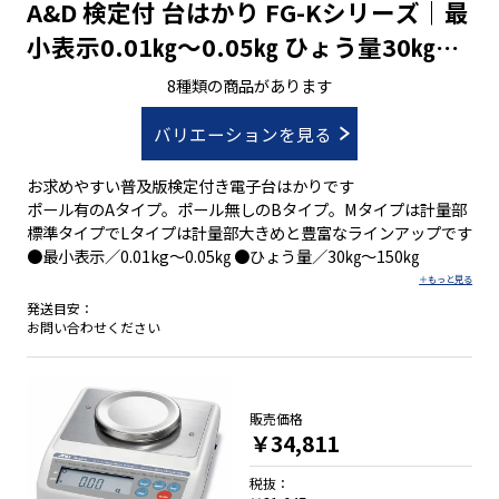
A&D 検定付 台はかり FG-Kシリーズ｜最
小表示0.01㎏～0.05㎏ ひょう量30㎏～
150㎏
8種類の商品があります
バリエーションを見る
お求めやすい普及版検定付き電子台はかりです
ポール有のAタイプ。ポール無しのBタイプ。Mタイプは計量部
標準タイプでLタイプは計量部大きめと豊富なラインアップです
●最小表示／0.01kg～0.05㎏ ●ひょう量／30㎏～150㎏
発送目安：
お問い合わせください
販売価格
￥34,811
税抜：