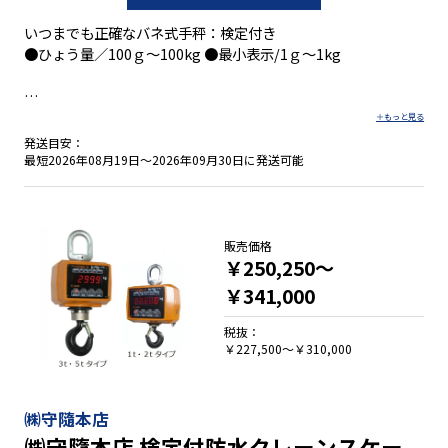
いつまでも正確なバネ式手秤：検定付き
●ひょう量／100ｇ～100kg ●最小表示/1ｇ～1kg
●ＳＡＮＫＯの検定付き手秤は、取引証明に使えます。
発送目安：
●検定付の手秤は、ＳＡＮＫＯだけです。
最短2026年08月19日～2026年09月30日に発送可能
●故障の少ない正確さを保つ手秤です。
●国内にて調整、製造を行なっています。
販売価格
￥250,250～
￥341,000
税抜：
￥227,500～￥310,000
㈱守隨本店
㈱守隨本店 検定付防水クレーンスケー