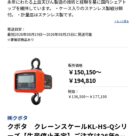
永年にわたる上皿天びん製造の技術と経験を基に国内シェアト
ップを維持しています。 ・ケース入りのステンレス製組分銅
付。 ・計量皿はステンレス製です。
発送目安：
最短2026年08月19日～2026年08月25日に発送可能
※要確認商品あり
販売価格
￥150,150～
￥194,810
税抜：
￥136,500～￥177,100
㈱クボタ
クボタ クレーンスケールKL-HS-Qシリ
ーズ【生産停止予定】ご注文は26年9月