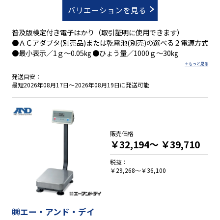
バリエーションを見る
普及版検定付き電子はかり（取引証明に使用できます）
●ＡＣアダプタ(別売品)または乾電池(別売)の選べる２電源方式
●最小表示／1ｇ～0.05㎏ ●ひょう量／1000ｇ～30㎏
発送目安：
最短2026年08月17日～2026年08月19日に発送可能
販売価格
￥32,194～
￥39,710
税抜：
￥29,268～￥36,100
㈱エー・アンド・デイ