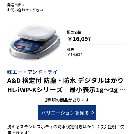
発送目安：
お問い合わせください
販売価格
￥16,097
税抜：
￥14,634
㈱エー・アンド・デイ
A&D 検定付 防塵・防水 デジタルはかり
HL-iWP-Kシリーズ｜最小表示1g～2g ひ
ょう量1000g～2000g
2種類の商品があります
バリエーションを見る
洗えるステンレスボディの防水検定付きはかり（取引証明に使
用できます）