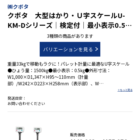
㈱クボタ
クボタ 大型はかり・Ｕ字スケールU-
KM-Dシリーズ｜検定付｜最小表示0.5㎏
ひょう量1500㎏
3種類の商品があります
バリエーションを見る
重量33㎏で移動もラクに！パレット計量に最適なU字スケール
●ひょう量：1500㎏●最小表示：0.5㎏●外形寸法：
W1,000×D1,347×H95～110mm（計量
部）/W242×D223×H258mm（表示部）、W
W1,000×D1,347×H95～110mm（計量
部）/268×180×209mm（表示部）
発送目安：
お問い合わせください
・コンパクトに収納可能
・フレコンバッグの計量にも最適(ひょう量1500kg)
・パレット計量にジャストフィットしたサイズ
販売価格
・取引や証明に使える検定品