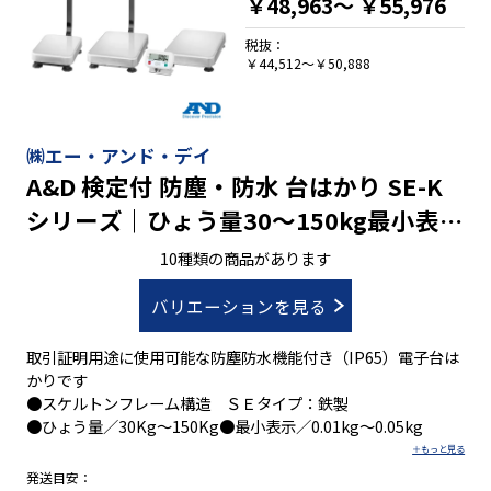
￥48,963～
￥55,976
税抜：
￥44,512～￥50,888
㈱エー・アンド・デイ
A&D 検定付 防塵・防水 台はかり SE-K
シリーズ｜ひょう量30～150kg最小表示
0.005～0.05kg
10種類の商品があります
バリエーションを見る
取引証明用途に使用可能な防塵防水機能付き（IP65）電子台は
かりです
●スケルトンフレーム構造 ＳＥタイプ：鉄製
●ひょう量／30Kg～150Kg●最小表示／0.01kg～0.05kg
発送目安：