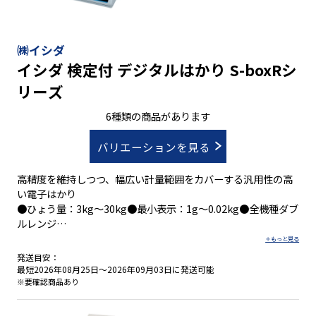
㈱イシダ
イシダ 検定付 デジタルはかり S-boxRシ
リーズ
6種類の商品があります
バリエーションを見る
高精度を維持しつつ、幅広い計量範囲をカバーする汎用性の高
い電子はかり
●ひょう量：3kg～30kg●最小表示：1g～0.02kg●全機種ダブ
ルレンジ
●外形寸法：W236×D282×H100mm、
W286×D363×H102mm●積載面寸法：230×178mm、
発送目安：
280×256mm●片面表示と両面表示の2タイプ●取引証明用は
最短2026年08月25日～2026年09月03日に発送可能
かり
※要確認商品あり
・全機種ダブルレンジ：従来の２秤量分にあたるワイドな計量