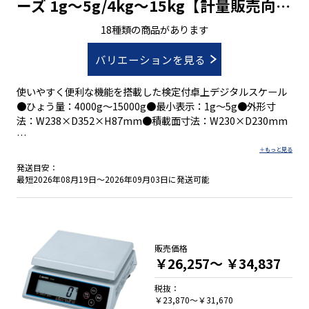
ーズ 1g～5g/4kg～15kg【計量販売向け
に多数実績あり】
18種類の商品があります
バリエーションを見る
使いやすく便利な機能を搭載した検定付卓上デジタルスケール
●ひょう量：4000g～15000g●最小表示：1g～5g●外形寸
法：W238×D352×H87mm●積載面寸法：W230×D230mm
●拡張表示でより細かい計量が可能(ＴＬ-２８０)
発送目安：
●暗いところでも使いやすいバックライト付
最短2026年08月19日～2026年09月03日に発送可能
●文字高３２㎜の見やすい大型表示設計
●上限下限値設定機能付
●カウンティング機能付
●取引証明用に使用可能な検定付
販売価格
●選べる表示：片面表示と対面表示
￥26,257～
￥34,837
●選べるインターフェイス：無/ＲＳ付/ＵＳＢ付
税抜：
￥23,870～￥31,670