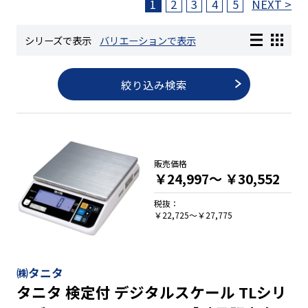
1
2
3
4
5
NEXT >
長さ測定器
シリーズで表示
バリエーションで表示
絞り込み検索
濃度・環境測定
色々な計測器
販売価格
￥24,997～
￥30,552
レベル・勾配測定
税抜：
￥22,725～￥27,775
オプション
㈱タニタ
タニタ 検定付 デジタルスケール TLシリ