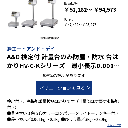
販売価格
￥52,182～
￥94,573
税抜：
￥47,439～￥85,976
㈱エー・アンド・デイ
A&D 検定付 計量台のみ防塵・防水 台は
かりHV-C-Kシリーズ｜最小表示0.001㎏
～0.1㎏ ひょう量3㎏～220㎏
6種類の商品があります
バリエーションを見る
検定付き、高機能重量検品はかりです（計量部は防塵防水機能
付き）
●見やすい３色５段カラーコンパレータライト＋テンキー付き
●最小表示／0.001kg～0.1kg ●ひょう量／3kg～220kg