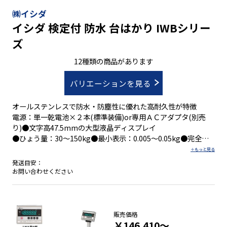
㈱イシダ
イシダ 検定付 防水 台はかり IWBシリー
ズ
12種類の商品があります
バリエーションを見る
オールステンレスで防水・防塵性に優れた高耐久性が特徴
電源：単一乾電池×２本(標準装備)or専用ＡＣアダプタ(別売
り)●文字高47.5mmの大型液晶ディスプレイ
●ひょう量：30～150kg●最小表示：0.005～0.05kg●完全防
水仕様：IP65準拠・防水JIS5級準拠
●外形寸法：W350×D460×H425㎜ 、W380×D640×H630㎜
発送目安：
●積載面寸法：W350×D350㎜、W380×D530㎜●取引証明用
お問い合わせください
はかり
販売価格
￥146,410～