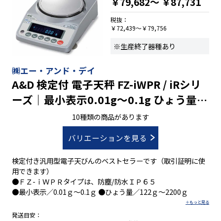
￥79,682～
￥87,731
●風防付(ALG223～ALG1203)
税抜：
￥72,439～￥79,756
※生産終了器種あり
㈱エー・アンド・デイ
A&D 検定付 電子天秤 FZ-iWPR / iRシリ
ーズ｜最小表示0.01g～0.1g ひょう量
122g～2200g
10種類の商品があります
バリエーションを見る
検定付き汎用型電子天びんのベストセラーです（取引証明に使
用できます）
●ＦＺ-ｉＷＰＲタイプは、防塵/防水ＩＰ６５
●最小表示／0.01ｇ～0.1ｇ ●ひょう量／122ｇ～2200ｇ
発送目安：