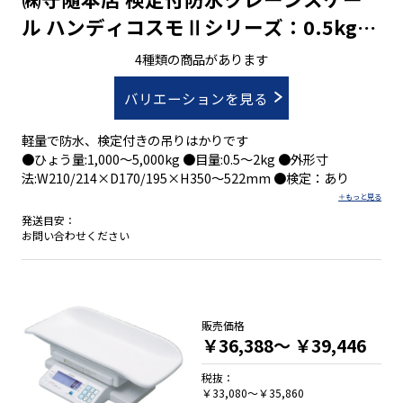
ル ハンディコスモⅡシリーズ：0.5kg～
2kg/1,000kg～5,000kg
4種類の商品があります
バリエーションを見る
軽量で防水、検定付きの吊りはかりです
●ひょう量:1,000～5,000kg ●目量:0.5～2kg ●外形寸
法:W210/214×D170/195×H350～522mm ●検定：あり
発送目安：
お問い合わせください
販売価格
￥36,388～
￥39,446
税抜：
￥33,080～￥35,860