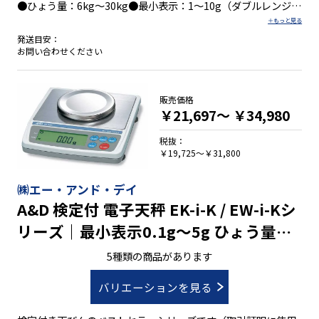
●ひょう量：6kg～30kg●最小表示：1～10g（ダブルレンジ）
●外形寸法：（SR)W483 ×D331 ×H335 mm/（SQ)W315
×D333 ×H126mm●積載面寸法：300×210mm●対面販売対
発送目安：
応●計量加算・定額加算・定額掛算・釣り銭
お問い合わせください
・500個までの単価を記憶可能
・バックライト付き液晶表示
販売価格
￥21,697～
￥34,980
税抜：
￥19,725～￥31,800
㈱エー・アンド・デイ
A&D 検定付 電子天秤 EK-i-K / EW-i-Kシ
リーズ｜最小表示0.1g～5g ひょう量
300g～12000g
5種類の商品があります
バリエーションを見る