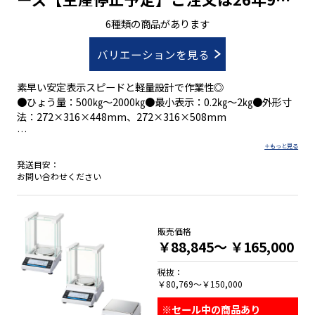
25日まで！
6種類の商品があります
バリエーションを見る
素早い安定表示スピードと軽量設計で作業性◎
●ひょう量：500㎏～2000㎏●最小表示：0.2㎏～2㎏●外形寸
法：272×316×448mm、272×316×508mm
・自動ホールドで風や計量物の揺れでも表示が安定
発送目安：
・大きく見やすい液晶表示・ボタン
お問い合わせください
・取引証明に使える検定付もご用意(新検則Ⅲ級対応品)
販売価格
￥88,845～
￥165,000
税抜：
￥80,769～￥150,000
※セール中の商品あり