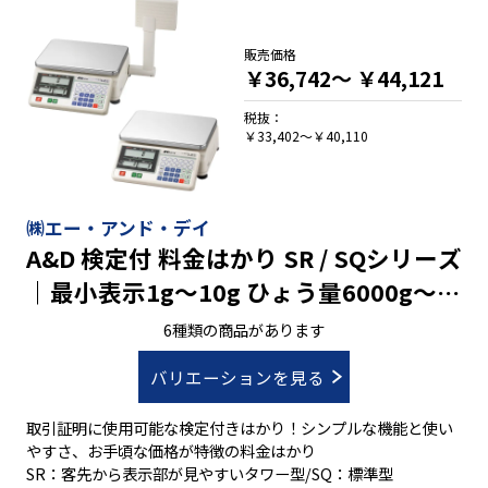
レンジを１台で
・ＡＣアダプター(標準装備)と乾電池(別売)の2電源仕様
販売価格
・本体2kg(秤量３kgタイプ) 、本体3.2kg(秤量15・30kgタイ
￥36,742～
￥44,121
プ)で軽量
税抜：
￥33,402～￥40,110
㈱エー・アンド・デイ
A&D 検定付 料金はかり SR / SQシリーズ
｜最小表示1g～10g ひょう量6000g～
30000g
6種類の商品があります
バリエーションを見る
取引証明に使用可能な検定付きはかり！シンプルな機能と使い
やすさ、お手頃な価格が特徴の料金はかり
SR：客先から表示部が見やすいタワー型/SQ：標準型