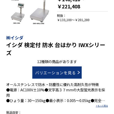
￥221,408
税抜：
￥133,100～￥201,280
㈱イシダ
イシダ 検定付 防水 台はかり IWXシリー
ズ
12種類の商品があります
バリエーションを見る
オールステンレスで防水・防塵性に優れた高耐久性が特徴
●電源：AC100V±10%●文字高３７mmの大型蛍光表示を採
用
●ひょう量：30～150kg●最小表示：0.005～0.05kg●完全防
水仕様：IP65準拠・防水JIS5級準拠
●外形寸法：約W350×D460×H425㎜、W380×D640×H630
発送目安：