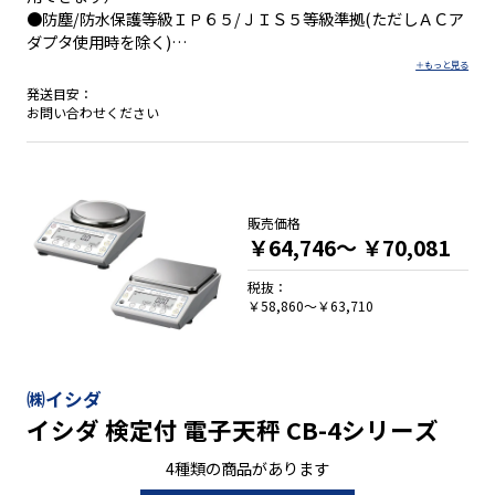
●防塵/防水保護等級ＩＰ６５/ＪＩＳ５等級準拠(ただしＡＣア
ダプタ使用時を除く)
●最小表示／1ｇ～2ｇ ●ひょう量／1000ｇ～2000ｇ
発送目安：
お問い合わせください
販売価格
￥64,746～
￥70,081
税抜：
￥58,860～￥63,710
㈱イシダ
イシダ 検定付 電子天秤 CB-4シリーズ
4種類の商品があります