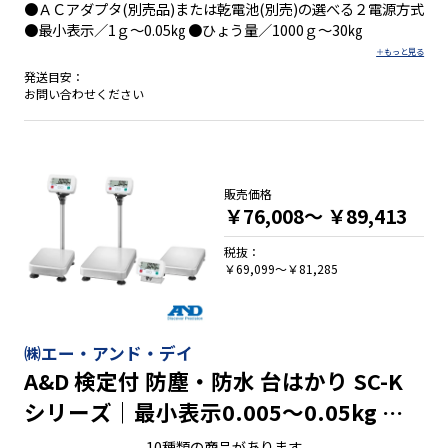
●ＡＣアダプタ(別売品)または乾電池(別売)の選べる２電源方式
●最小表示／1ｇ～0.05㎏ ●ひょう量／1000ｇ～30㎏
発送目安：
お問い合わせください
販売価格
￥76,008～
￥89,413
税抜：
￥69,099～￥81,285
㈱エー・アンド・デイ
A&D 検定付 防塵・防水 台はかり SC-K
シリーズ｜最小表示0.005～0.05kg ひ
ょう量30～150kg
10種類の商品があります