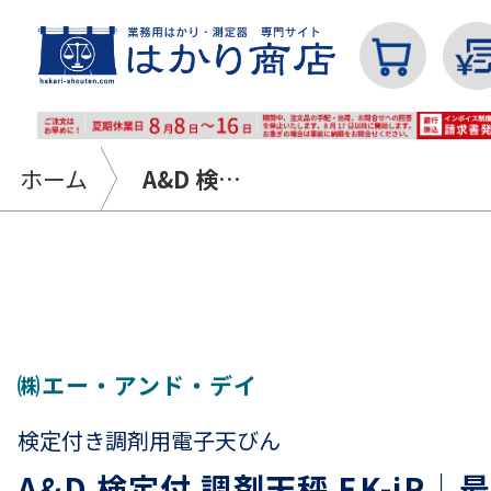
ホーム
A&D 検定付 調剤天秤 EK-iR｜最小表示0.01g～0.1g ひょう量20g～300g
カテゴリから探す
はかり
㈱エー・アンド・デイ
検定付き調剤用電子天びん
分銅
A&D 検定付 調剤天秤 EK-iR｜最