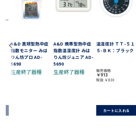
中症
A&D 黒球型熱中症
A&D 携帯型熱中症
温湿度計 ＴＴ-５１
みは
指数モニター みは
指数温湿度計 みは
５-ＢＫ：ブラック
りん坊プロ AD-
りん坊ジュニア AD-
5698
5690
販売価格
生産終了器種
生産終了器種
￥913
税抜 ￥830
る
カートに入れる