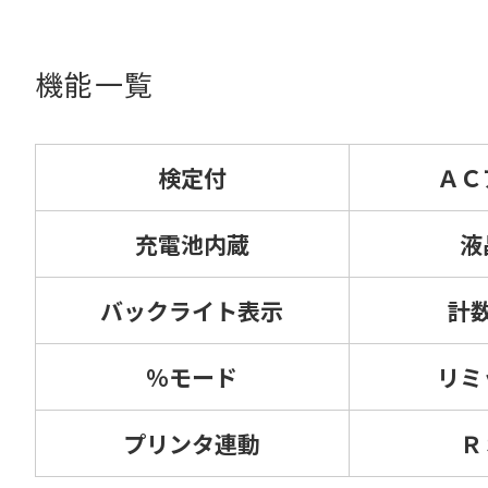
機能一覧
検定付
ＡＣ
充電池内蔵
液
バックライト表示
計
%モード
リミ
プリンタ連動
Ｒ