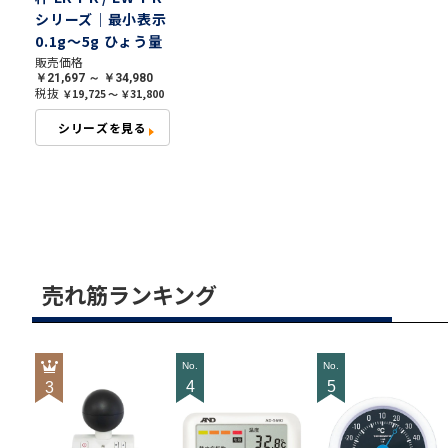
シリーズ｜最小表示
0.1g～5g ひょう量
300g～12000g
販売価格
￥21,697 ～ ￥34,980
税抜
￥19,725 ～ ￥31,800
シリーズを見る
売れ筋ランキング
4
5
3