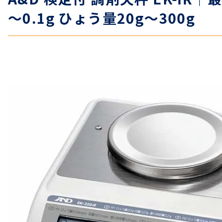
～0.1g ひょう量20g～300g
温度計・湿度計
タイマー
長さ測定器
濃度・環境測定