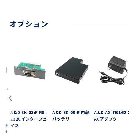
オプション
4：
A&D EK-03iR RS-
A&D EK-09iR 内蔵
A&D AX-TB162：
&D
232Cインターフェ
バッテリ
ACアダプタ
に使
イス
種は