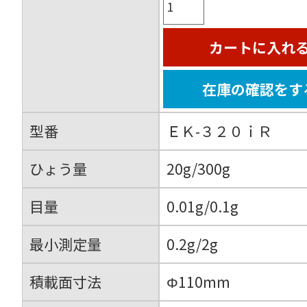
カートに入れ
在庫の確認をす
型番
ＥＫ-３２０ｉＲ
ひょう量
20g/300g
目量
0.01g/0.1g
最小測定量
0.2g/2g
積載面寸法
Φ110mm