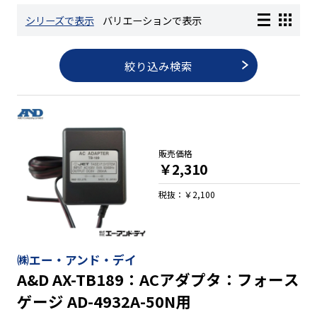
シリーズで表示
バリエーションで表示
長さ測定器
絞り込み検索
濃度・環境測定
色々な計測器
販売価格
￥2,310
レベル・勾配測定
税抜：￥2,100
オプション
㈱エー・アンド・デイ
A&D AX-TB189：ACアダプタ：フォース
ゲージ AD-4932A-50N用