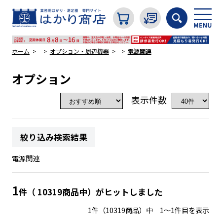
ホーム
オプション・周辺機器
電源関連
オプション
カテゴリから探す
表示件数
はかり
絞り込み検索結果
分銅
電源関連
温度計・湿度計
1
件（ 10319商品中）がヒットしました
1件（10319商品）中 1～1件目を表示
タイマー