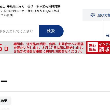
店は、業務用はかり・分銅・測定器の専門通販
。約30社のメーカー様のはかりを8,500点以
選び方
えています。
検索
会
ー
索結果