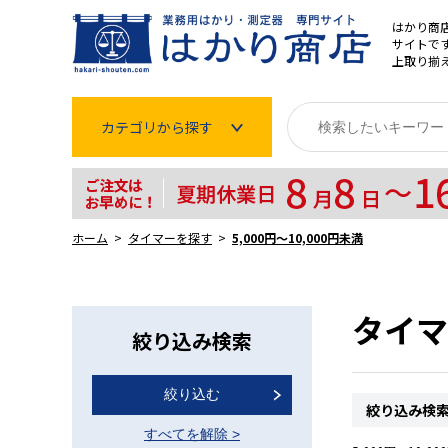
はかり商
サイトです
上取り揃
カテゴリから探す
はかり
分銅
ホーム
タイマーを探す
5,000円～10,000円未満
温度計・湿度計
タイマー
タイマ
絞り込み検索
長さ測定器
絞り込む
濃度・環境測定
絞り込み検
すべてを解除
>
色々な計測器