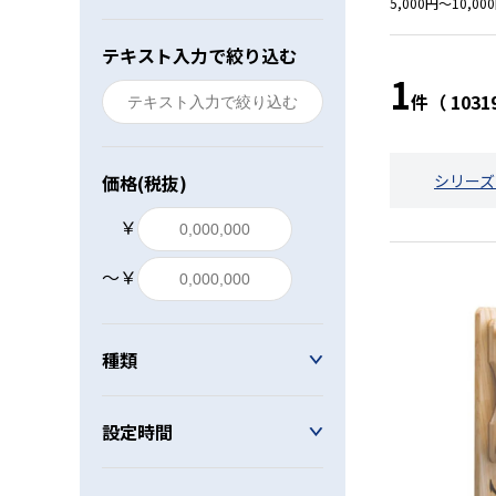
5,000円～10,0
レベル・勾配測定
テキスト入力で絞り込む
1
オプション
件（ 10
価格(税抜)
シリーズ
￥
〜￥
種類
設定時間