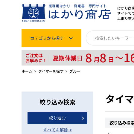
はかり商
サイトです
上取り揃
カテゴリから探す
はかり
分銅
ホーム
タイマーを探す
ブルー
温度計・湿度計
タイマー
タイマ
絞り込み検索
長さ測定器
絞り込む
濃度・環境測定
絞り込み検
すべてを解除
>
色々な計測器