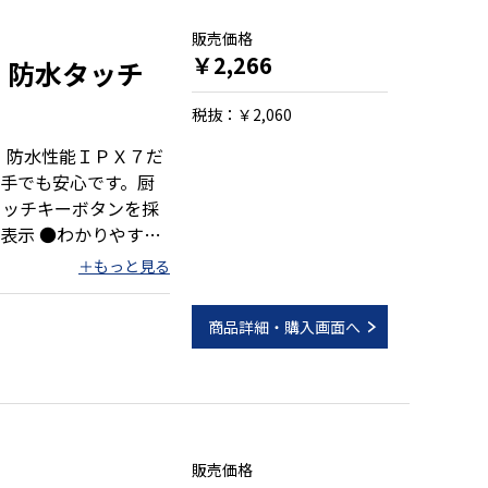
販売価格
￥2,266
)：防水タッチ
税抜：￥2,060
、防水性能ＩＰＸ７だ
手でも安心です。厨
タッチキーボタンを採
型表示 ●わかりやすい
き ●セット時間を繰
機能付き
商品詳細・購入画面へ
）
販売価格