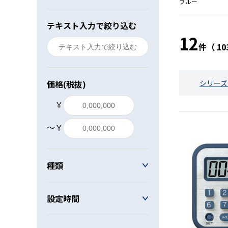
ブルー
レベル・勾配測定
テキスト入力で絞り込む
12
オプション
件（ 1
価格(税抜)
シリーズ
￥
〜￥
種類
設定時間