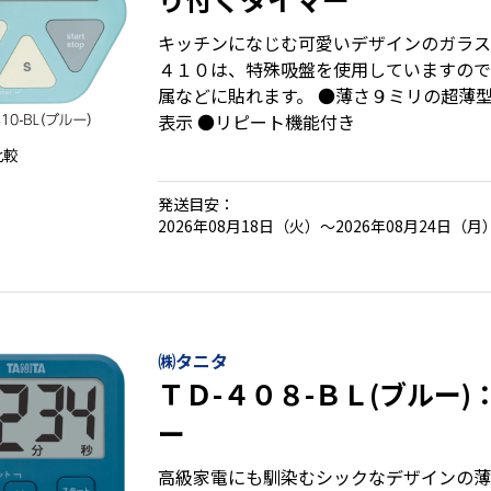
キッチンになじむ可愛いデザインのガラス
４１０は、特殊吸盤を使用していますので
属などに貼れます。 ●薄さ９ミリの超薄型
表示 ●リピート機能付き
比較
発送目安：
2026年08月18日（火）～2026年08月24日（月
㈱タニタ
ＴＤ-４０８-ＢＬ(ブルー
ー
高級家電にも馴染むシックなデザインの薄