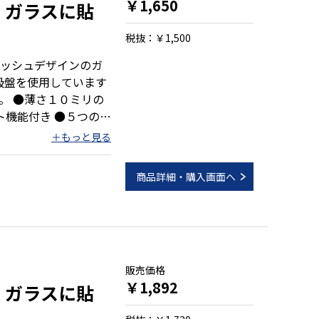
￥1,650
)：ガラスに貼
税抜：￥1,500
ッシュデザインのガ
吸盤を使用しています
。 ●薄さ１０ミリの
ト機能付き ●５つのリ
商品詳細・購入画面へ
）
販売価格
￥1,892
)：ガラスに貼