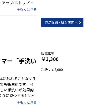
トアップ(ストップウ
商品詳細・購入画面へ
）
販売価格
￥3,300
イマー「手洗い
税抜：￥3,000
本体に触れることなく手
ても衛生的です。 イ
しい手洗いが効果的
００に減少するといわ
浄による手洗い時間