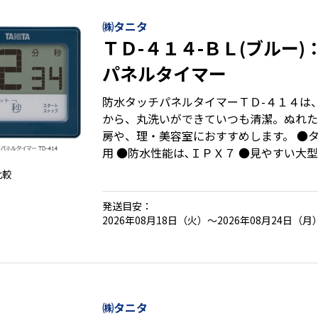
㈱タニタ
ＴＤ-４１４-ＢＬ(ブルー
パネルタイマー
防水タッチパネルタイマーＴＤ-４１４は
から、丸洗いができていつも清潔。ぬれた
房や、理・美容室におすすめします。 ●
用 ●防水性能は､ＩＰＸ７ ●見やすい大
スクロール表示 ●マグネット・スタンド付
比較
り返すリピート機能付 ●カウントアップ
発送目安：
2026年08月18日（火）～2026年08月24日（月
㈱タニタ