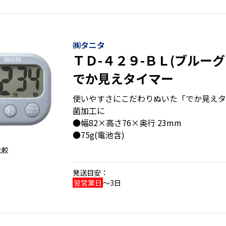
㈱タニタ
ＴＤ-４２９-ＢＬ(ブルー
でか見えタイマー
使いやすさにこだわりぬいた「でか見えタ
菌加工に
●幅82×高さ76×奥行 23mm
●75g(電池含)
比較
発送目安：
翌営業日
～3日