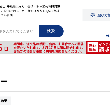
店は、業務用はかり・分銅・測定器の専門通販
。約30社のメーカー様のはかりを8,500点以
選び方
えています。
検索
会
ー
索結果