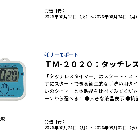
は、６０秒程度が望ましいとされています
の簡単スタート ●表示は、カウントダウン
発送目安：
を５秒単位で設定可能
2026年08月18日（火）～2026年08月24日（月
㈱サーモポート
ＴＭ-２０２０：タッチレ
「タッチレスタイマー」はスタート・スト
ずにスタートできる衛生的な手洗い用タイ
いのタイマーと本製品を比べてみてくださ
ーンから選べる！ ●大きな液晶表示 ●抗
から安心！ ●単４電池２本なのでコンパ
比較
発送目安：
2026年08月24日（月）～2026年09月02日（水