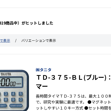
0319商品中）がヒットしました
で表示
バリエーションで表示
㈱タニタ
ＴＤ-３７５-ＢＬ(ブルー
マー
長時間タイマＴＤ-３７５は、最大１００
で、研究や実験に最適です。 ●マグネット
ットしやすい１０キー方式 ●セット時間