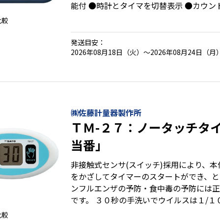
能付 ●時計とタイマを切替表示 ●カウン
ォッチ)機能付
比較
発送目安：
2026年08月18日（火）～2026年08月24日（月
㈱佐藤計量器製作所
ＴＭ-２７：ノータッチタ
当番」
非接触式センサ(スイッチ)採用により、
をかざしてタイマーのスタートができ、と
ンフルエンザの予防・食中毒の予防には正
です。 ３０秒の手洗いでウイルスは１/１
れております。また、消毒用アルコール洗
比較