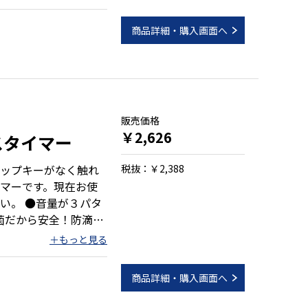
。 ●手をかざすだけ
方式 ●５～９０秒間
商品詳細・購入画面へ
）
販売価格
￥2,626
スタイマー
ップキーがなく触れ
税抜：￥2,388
マーです。現在お使
い。 ●音量が３パタ
菌だから安全！防滴だ
クト
商品詳細・購入画面へ
）