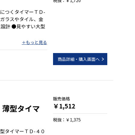
税抜：￥1,720
につくタイマーＴＤ-
ガラスやタイル、金
設計 ●見やすい大型
商品詳細・購入画面へ
）
販売価格
￥1,512
)：薄型タイマ
税抜：￥1,375
型タイマーＴＤ-４０