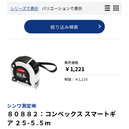
シリーズで表示
バリエーションで表示
長さ測定器
絞り込み検索
濃度・環境測定
色々な計測器
販売価格
￥1,221
レベル・勾配測定
税抜：￥1,110
オプション
シンワ測定㈱
８０８８２：コンベックス スマートギ
ア ２５-５.５m