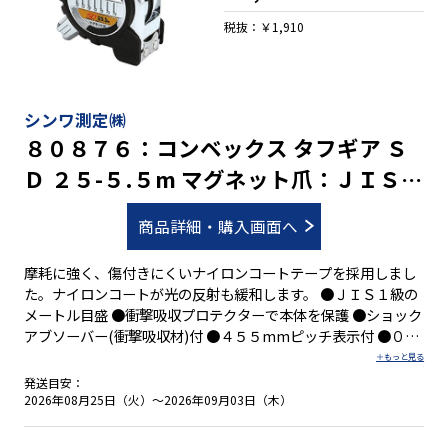
税抜：￥1,910
シンワ測定㈱
８０８７６：コンベックス タフギア Ｓ
Ｄ ２５-５.５m マグネット爪：ＪＩＳ適
合品
商品詳細・購入画面へ
摩耗に強く、傷付きにくいナイロンコートテープを採用しまし
た。ナイロンコートが光の反射も緩和します。 ●ＪＩＳ１級の
メートル目盛 ●衝撃吸収プロテクターで本体を保護 ●ショック
アブソーバー(衝撃吸収材)付 ●４５５mmピッチ表示付 ●０点
補正移動爪付 ●しっかり握れる優れたグリップ性 ●両面目盛
●落下防止コードが取り付け可能 ●ベルトクリップとストラッ
発送目安：
プが標準装備 ●強力なネオジム磁石付の爪を採用
2026年08月25日（火）～2026年09月03日（木）