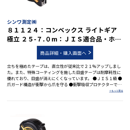
シンワ測定㈱
８１１２４：コンベックス ライトギア
極立 ２５-７.０m：ＪＩＳ適合品・ホル
ダー付
商品詳細・購入画面へ
立ちを極めたテープは、直立性が従来比で２１%アップしまし
た。また、特殊コーティングを施した目盛テープは耐摩耗性に
優れており、目盛が消えにくくなっています。 ●ＪＩＳ１級 ●
爪ガード構造が衝撃から爪を守る ●衝撃吸収プロテクターで本
体を保護 ●ショックアブソーバー(衝撃吸収材)付 ●両面目盛 ●
４５５mmピッチ表示付 ●０点補正移動爪付 ●ベルトクリップ
付 ●ストラップ付 ●コンベックス用ホルダーＭＡＧ-ＬＯＣＫ
付