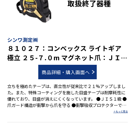
取扱終了器種
シンワ測定㈱
８１０２７：コンベックス ライトギア
極立 ２５-７.０m マグネット爪：ＪＩＳ
適合品
商品詳細・購入画面へ
立ちを極めたテープは、直立性が従来比で２１%アップしまし
た。また、特殊コーティングを施した目盛テープは耐摩耗性に
優れており、目盛が消えにくくなっています。 ●ＪＩＳ１級 ●
爪ガード構造が衝撃から爪を守る ●衝撃吸収プロテクターで本
体を保護 ●ショックアブソーバー(衝撃吸収材)付 ●両面目盛 ●
４５５mmピッチ表示付 ●０点補正移動爪付 ●強力なネオジム
磁石付の爪を採用 ●ベルトクリップ付 ●ストラップ付