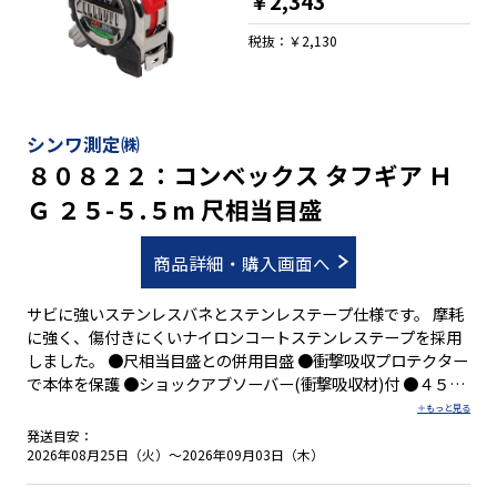
￥2,343
税抜：￥2,130
シンワ測定㈱
８０８２２：コンベックス タフギア Ｈ
Ｇ ２５-５.５m 尺相当目盛
商品詳細・購入画面へ
サビに強いステンレスバネとステンレステープ仕様です。 摩耗
に強く、傷付きにくいナイロンコートステンレステープを採用
しました。 ●尺相当目盛との併用目盛 ●衝撃吸収プロテクター
で本体を保護 ●ショックアブソーバー(衝撃吸収材)付 ●４５５
mmピッチ表示付 ●０点補正移動爪付 ●しっかり握れる優れた
グリップ性 ●両面目盛 ●落下防止コードが取り付け可能 ●ベ
発送目安：
ルトクリップとストラップが標準装備
2026年08月25日（火）～2026年09月03日（木）