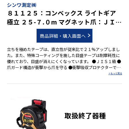
シンワ測定㈱
８１１２５：コンベックス ライトギア
極立 ２５-７.０m マグネット爪：ＪＩＳ
適合品・ホルダー付
商品詳細・購入画面へ
立ちを極めたテープは、直立性が従来比で２１%アップしまし
た。また、特殊コーティングを施した目盛テープは耐摩耗性に
優れており、目盛が消えにくくなっています。 ●ＪＩＳ１級 ●
爪ガード構造が衝撃から爪を守る ●衝撃吸収プロテクターで本
体を保護 ●ショックアブソーバー(衝撃吸収材)付 ●両面目盛 ●
４５５mmピッチ表示付 ●０点補正移動爪付 ●ベルトクリップ
付 ●ストラップ付 ●強力なネオジム磁石付の爪を採用 ●コン
ベックス用ホルダーＭＡＧ-ＬＯＣＫ付
取扱終了器種