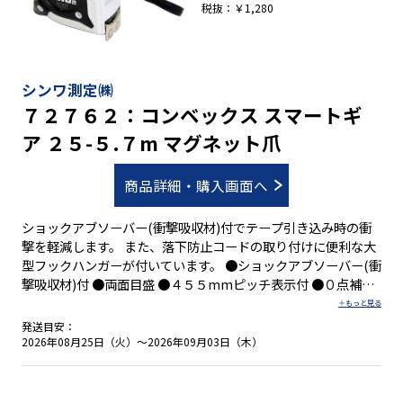
税抜：￥1,280
シンワ測定㈱
７２７６２：コンベックス スマートギ
ア ２５-５.７m マグネット爪
商品詳細・購入画面へ
ショックアブソーバー(衝撃吸収材)付でテープ引き込み時の衝
撃を軽減します。 また、落下防止コードの取り付けに便利な大
型フックハンガーが付いています。 ●ショックアブソーバー(衝
撃吸収材)付 ●両面目盛 ●４５５mmピッチ表示付 ●０点補正
移動爪付 ●強力なネオジム磁石付の爪を採用 ●ベルトクリップ
付 ●ストラップ付
発送目安：
2026年08月25日（火）～2026年09月03日（木）