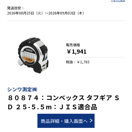
正移動爪付 ●しっかり握れる優れたグリップ性 ●両面目盛 ●
落下防止コードが取り付け可能 ●ベルトクリップとストラップ
発送目安：
が標準装備
2026年08月25日（火）～2026年09月03日（木）
販売価格
￥1,941
税抜：￥1,765
シンワ測定㈱
８０８７４：コンベックス タフギア Ｓ
Ｄ ２５-５.５m：ＪＩＳ適合品
商品詳細・購入画面へ