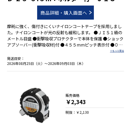
合品
商品詳細・購入画面へ
摩耗に強く、傷付きにくいナイロンコートテープを採用しまし
た。ナイロンコートが光の反射も緩和します。 ●ＪＩＳ１級の
メートル目盛 ●衝撃吸収プロテクターで本体を保護 ●ショック
アブソーバー(衝撃吸収材)付 ●４５５mmピッチ表示付 ●０点
補正移動爪付 ●しっかり握れる優れたグリップ性 ●両面目盛
●ワイヤー芯が入った丈夫な落下防止コード付 ●ホルダーとは
発送目安：
片手で簡単に脱着可能
2026年08月25日（火）～2026年09月03日（木）
販売価格
￥2,343
税抜：￥2,130