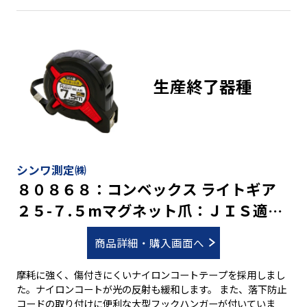
４５５mmピッチ表示付 ●０点補正移動爪付 ●ベルトクリップ
付 ●ストラップ付
生産終了器種
シンワ測定㈱
８０８６８：コンベックス ライトギア
２５-７.５mマグネット爪：ＪＩＳ適合
品
商品詳細・購入画面へ
摩耗に強く、傷付きにくいナイロンコートテープを採用しまし
た。ナイロンコートが光の反射も緩和します。 また、落下防止
コードの取り付けに便利な大型フックハンガーが付いていま