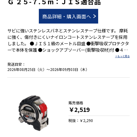
Ｇ ２５-７.５m：ＪＩＳ適合品
商品詳細・購入画面へ
サビに強いステンレスバネとステンレステープ仕様です。 摩耗
に強く、傷付きにくいナイロンコートステンレステープを採用
しました。 ●ＪＩＳ１級のメートル目盛 ●衝撃吸収プロテクタ
ーで本体を保護 ●ショックアブソーバー(衝撃吸収材)付 ●４５
５mmピッチ表示付 ●０点補正移動爪付 ●しっかり握れる優れ
たグリップ性 ●両面目盛 ●落下防止コードが取り付け可能 ●
発送目安：
ベルトクリップとストラップが標準装備
2026年08月25日（火）～2026年09月03日（木）
販売価格
￥2,519
税抜：￥2,290