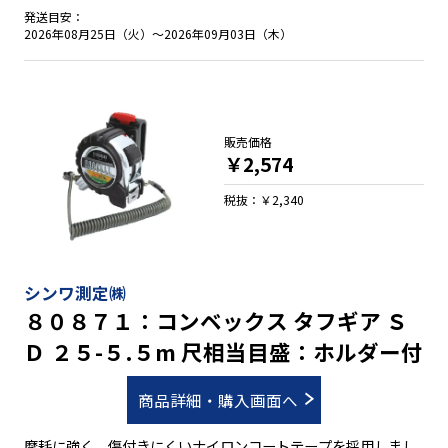
●強力なネオジム磁石付の爪を採用 ●ワイヤー芯が入った丈夫
発送目安：
な落下防止コード付 ●ホルダーとは片手で簡単に脱着可能
2026年08月25日（火）～2026年09月03日（木）
販売価格
￥2,574
税抜：￥2,340
シンワ測定㈱
８０８７１：コンベックス タフギア Ｓ
Ｄ ２５-５.５m 尺相当目盛：ホルダー付
商品詳細・購入画面へ
摩耗に強く、傷付きにくいナイロンコートテープを採用しまし