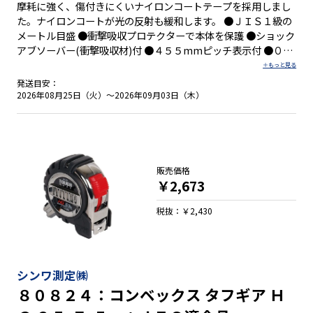
摩耗に強く、傷付きにくいナイロンコートテープを採用しまし
た。ナイロンコートが光の反射も緩和します。 ●ＪＩＳ１級の
メートル目盛 ●衝撃吸収プロテクターで本体を保護 ●ショック
アブソーバー(衝撃吸収材)付 ●４５５mmピッチ表示付 ●０点
補正移動爪付 ●しっかり握れる優れたグリップ性 ●両面目盛
●落下防止コードが取り付け可能 ●ベルトクリップとストラッ
発送目安：
プが標準装備
2026年08月25日（火）～2026年09月03日（木）
販売価格
￥2,673
税抜：￥2,430
シンワ測定㈱
８０８２４：コンベックス タフギア Ｈ