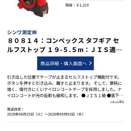
税抜：￥1,210
シンワ測定㈱
８０８１４：コンベックス タフギア セ
ルフストップ １９-５.５m：ＪＩＳ適合
品
商品詳細・購入画面へ
引き出した位置でテープが止まるセルフストップ機能付です。
ボタンを押すと引き込み、離すと止まります。 そして、摩耗に
強く、傷付きにくいナイロンコートテープを採用しました。ナ
イロンコートが光の反射も緩和します。 ●ＪＩＳ１級 ●落下防
止コード取付可能なシャフトを標準装備 ●衝撃吸収プロテクタ
ーで本体を保護 ●ショックアブソーバー(衝撃吸収材)付 ●４５
発送目安：
５mmピッチ表示付 ●０点補正移動爪付 ●ベルトクリップ付
2026年08月25日（火）～2026年09月03日（木）
●ストラップ付