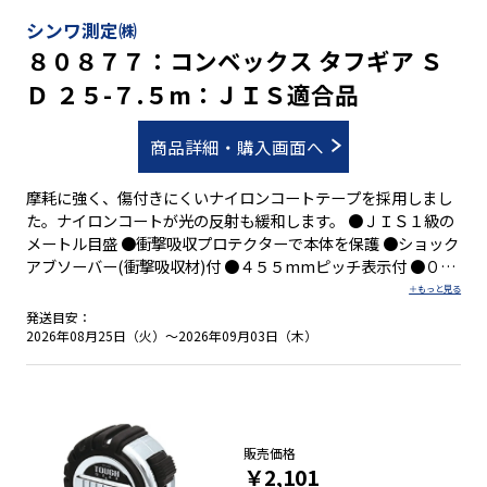
シンワ測定㈱
８０８７７：コンベックス タフギア Ｓ
Ｄ ２５-７.５m：ＪＩＳ適合品
商品詳細・購入画面へ
摩耗に強く、傷付きにくいナイロンコートテープを採用しまし
た。ナイロンコートが光の反射も緩和します。 ●ＪＩＳ１級の
メートル目盛 ●衝撃吸収プロテクターで本体を保護 ●ショック
アブソーバー(衝撃吸収材)付 ●４５５mmピッチ表示付 ●０点
補正移動爪付 ●しっかり握れる優れたグリップ性 ●両面目盛
●落下防止コードが取り付け可能 ●ベルトクリップとストラッ
発送目安：
プが標準装備
2026年08月25日（火）～2026年09月03日（木）
販売価格
￥2,101