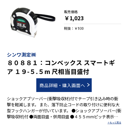
販売価格
￥1,023
税抜：￥930
シンワ測定㈱
８０８８１：コンベックス スマートギ
ア １９-５.５m 尺相当目盛付
商品詳細・購入画面へ
ショックアブソーバー(衝撃吸収材)付でテープ引き込み時の衝
撃を軽減します。 また、落下防止コードの取り付けに便利な大
型フックハンガーが付いています。 ●ショックアブソーバー(衝
撃吸収材)付 ●両面目盛・併用目盛 ●４５５mmピッチ表示付
●０点補正移動爪付 ●ベルトクリップ付 ●ストラップ付