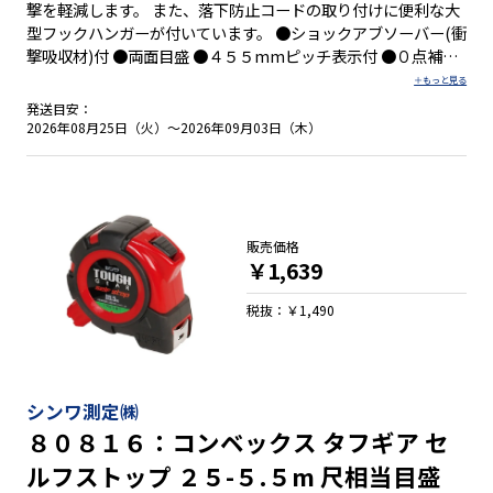
撃を軽減します。 また、落下防止コードの取り付けに便利な大
型フックハンガーが付いています。 ●ショックアブソーバー(衝
撃吸収材)付 ●両面目盛 ●４５５mmピッチ表示付 ●０点補正
移動爪付 ●ベルトクリップ付 ●ストラップ付
発送目安：
2026年08月25日（火）～2026年09月03日（木）
販売価格
￥1,639
税抜：￥1,490
シンワ測定㈱
８０８１６：コンベックス タフギア セ
ルフストップ ２５-５.５m 尺相当目盛