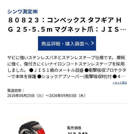
シンワ測定㈱
８０８２３：コンベックス タフギア Ｈ
Ｇ ２５-５.５m マグネット爪：ＪＩＳ適
合品
商品詳細・購入画面へ
サビに強いステンレスバネとステンレステープ仕様です。 摩耗
に強く、傷付きにくいナイロンコートステンレステープを採用
しました。 ●ＪＩＳ１級のメートル目盛 ●衝撃吸収プロテクタ
ーで本体を保護 ●ショックアブソーバー(衝撃吸収材)付 ●４５
５mmピッチ表示付 ●０点補正移動爪付 ●しっかり握れる優れ
たグリップ性 ●両面目盛 ●落下防止コードが取り付け可能 ●
発送目安：
ベルトクリップとストラップが標準装備 ●強力なネオジム磁石
2026年08月25日（火）～2026年09月03日（木）
付の爪を採用
販売価格