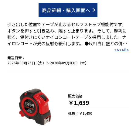
商品詳細・購入画面へ
引き出した位置でテープが止まるセルフストップ機能付です。
ボタンを押すと引き込み、離すと止まります。 そして、摩耗に
強く、傷付きにくいナイロンコートテープを採用しました。ナ
イロンコートが光の反射も緩和します。 ●尺相当目盛との併用
目盛 ●落下防止コード取付可能なシャフトを標準装備 ●衝撃吸
収プロテクターで本体を保護 ●ショックアブソーバー(衝撃吸
発送目安：
収材)付 ●４５５mmピッチ表示付 ●０点補正移動爪付 ●ベル
2026年08月25日（火）～2026年09月03日（木）
トクリップ付 ●ストラップ付
販売価格
￥1,639
税抜：￥1,490