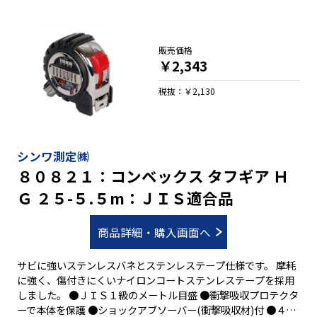
販売価格
￥2,343
税抜：￥2,130
シンワ測定㈱
８０８２１：コンベックス タフギア Ｈ
Ｇ ２５-５.５m：ＪＩＳ適合品
商品詳細・購入画面へ
サビに強いステンレスバネとステンレステープ仕様です。 摩耗
に強く、傷付きにくいナイロンコートステンレステープを採用
しました。 ●ＪＩＳ１級のメートル目盛 ●衝撃吸収プロテクタ
ーで本体を保護 ●ショックアブソーバー(衝撃吸収材)付 ●４５