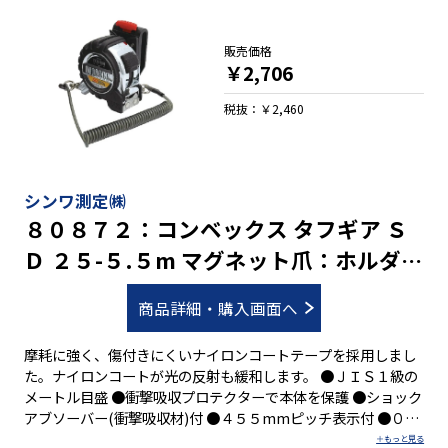
販売価格
￥2,706
税抜：￥2,460
シンワ測定㈱
８０８７２：コンベックス タフギア Ｓ
Ｄ ２５-５.５m マグネット爪：ホルダー
付・ＪＩＳ適合品
商品詳細・購入画面へ
摩耗に強く、傷付きにくいナイロンコートテープを採用しまし
た。ナイロンコートが光の反射も緩和します。 ●ＪＩＳ１級の
メートル目盛 ●衝撃吸収プロテクターで本体を保護 ●ショック
アブソーバー(衝撃吸収材)付 ●４５５mmピッチ表示付 ●０点
補正移動爪付 ●しっかり握れる優れたグリップ性 ●両面目盛