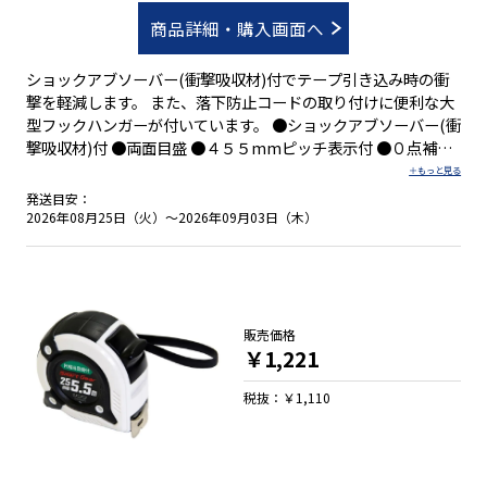
商品詳細・購入画面へ
ショックアブソーバー(衝撃吸収材)付でテープ引き込み時の衝
撃を軽減します。 また、落下防止コードの取り付けに便利な大
型フックハンガーが付いています。 ●ショックアブソーバー(衝
撃吸収材)付 ●両面目盛 ●４５５mmピッチ表示付 ●０点補正
移動爪付 ●ベルトクリップ付 ●ストラップ付
発送目安：
2026年08月25日（火）～2026年09月03日（木）
販売価格
￥1,221
税抜：￥1,110