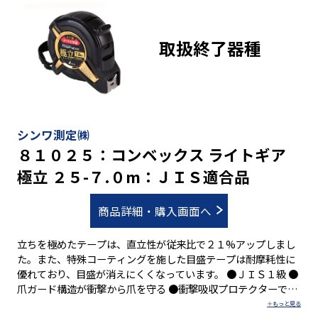
取扱終了器種
シンワ測定㈱
８１０２５：コンベックス ライトギア
極立 ２５-７.０m：ＪＩＳ適合品
商品詳細・購入画面へ
立ちを極めたテープは、直立性が従来比で２１%アップしまし
た。また、特殊コーティングを施した目盛テープは耐摩耗性に
優れており、目盛が消えにくくなっています。 ●ＪＩＳ１級 ●
爪ガード構造が衝撃から爪を守る ●衝撃吸収プロテクターで本
体を保護 ●ショックアブソーバー(衝撃吸収材)付 ●両面目盛 ●