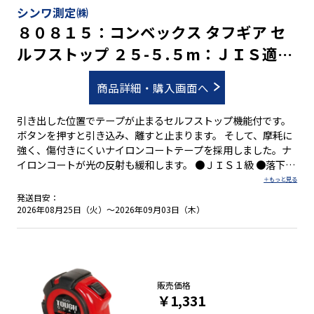
シンワ測定㈱
８０８１５：コンベックス タフギア セ
ルフストップ ２５-５.５m：ＪＩＳ適合
品
商品詳細・購入画面へ
引き出した位置でテープが止まるセルフストップ機能付です。
ボタンを押すと引き込み、離すと止まります。 そして、摩耗に
強く、傷付きにくいナイロンコートテープを採用しました。ナ
イロンコートが光の反射も緩和します。 ●ＪＩＳ１級 ●落下防
止コード取付可能なシャフトを標準装備 ●衝撃吸収プロテクタ
ーで本体を保護 ●ショックアブソーバー(衝撃吸収材)付 ●４５
発送目安：
５mmピッチ表示付 ●０点補正移動爪付 ●ベルトクリップ付
2026年08月25日（火）～2026年09月03日（木）
●ストラップ付
販売価格
￥1,331