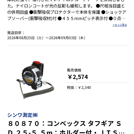
た。ナイロンコートが光の反射も緩和します。 ●尺相当目盛と
の併用目盛 ●衝撃吸収プロテクターで本体を保護 ●ショックア
ブソーバー(衝撃吸収材)付 ●４５５mmピッチ表示付 ●０点補
正移動爪付 ●しっかり握れる優れたグリップ性 ●両面目盛 ●
ワイヤー芯が入った丈夫な落下防止コード付 ●ホルダーとは片
発送目安：
手で簡単に脱着可能
2026年08月25日（火）～2026年09月03日（木）
販売価格
￥2,574
税抜：￥2,340
シンワ測定㈱
８０８７０：コンベックス タフギア Ｓ
Ｄ ２５-５.５m：ホルダー付・ＪＩＳ適