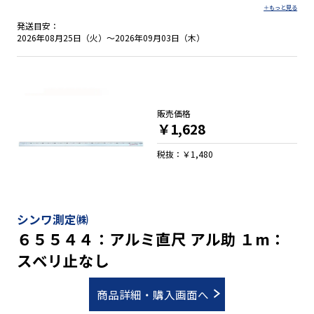
５mmピッチ表示付 ●０点補正移動爪付 ●しっかり握れる優れ
たグリップ性 ●両面目盛 ●落下防止コードが取り付け可能 ●
発送目安：
ベルトクリップとストラップが標準装備
2026年08月25日（火）～2026年09月03日（木）
販売価格
￥1,628
税抜：￥1,480
シンワ測定㈱
６５５４４：アルミ直尺 アル助 １m：
スベリ止なし
商品詳細・購入画面へ