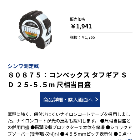
販売価格
￥1,941
税抜：￥1,765
シンワ測定㈱
８０８７５：コンベックス タフギア Ｓ
Ｄ ２５-５.５m 尺相当目盛
商品詳細・購入画面へ
摩耗に強く、傷付きにくいナイロンコートテープを採用しまし
た。ナイロンコートが光の反射も緩和します。 ●尺相当目盛と
の併用目盛 ●衝撃吸収プロテクターで本体を保護 ●ショックア
ブソーバー(衝撃吸収材)付 ●４５５mmピッチ表示付 ●０点補