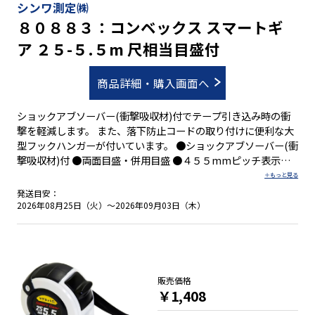
シンワ測定㈱
８０８８３：コンベックス スマートギ
ア ２５-５.５m 尺相当目盛付
商品詳細・購入画面へ
ショックアブソーバー(衝撃吸収材)付でテープ引き込み時の衝
撃を軽減します。 また、落下防止コードの取り付けに便利な大
型フックハンガーが付いています。 ●ショックアブソーバー(衝
撃吸収材)付 ●両面目盛・併用目盛 ●４５５mmピッチ表示付
●０点補正移動爪付 ●ベルトクリップ付 ●ストラップ付
発送目安：
2026年08月25日（火）～2026年09月03日（木）
販売価格
￥1,408