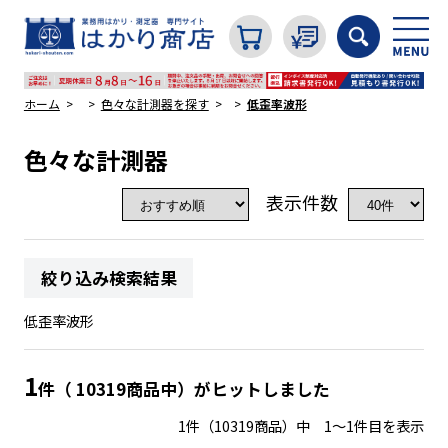
ホーム
色々な計測器を探す
低歪率波形
色々な計測器
カテゴリから探す
表示件数
はかり
絞り込み検索結果
分銅
低歪率波形
温度計・湿度計
1
件（ 10319商品中）がヒットしました
1件（10319商品）中 1～1件目を表示
タイマー