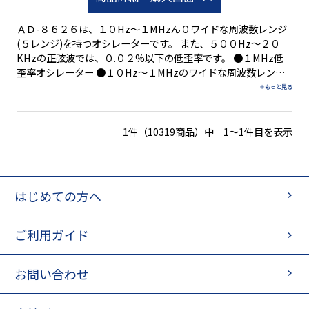
ＡＤ-８６２６は、１０Hz〜１MHzん０ワイドな周波数レンジ
(５レンジ)を持つオシレーターです。 また、５００Hz〜２０
KHzの正弦波では、０.０２%以下の低歪率です。 ●１MHz低
歪率オシレーター ●１０Hz〜１MHzのワイドな周波数レンジ
●最高０.０２％以下の歪率の正弦波 ●１０dBステップの減衰
器(０〜−５０dB)を内蔵
1件（10319商品）中 1～1件目を表示
はじめての方へ
ご利用ガイド
お問い合わせ