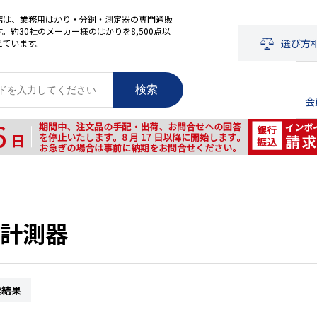
店は、業務用はかり・分銅・測定器の専門通販
。約30社のメーカー様のはかりを8,500点以
選び方
えています。
検索
会
計測器
索結果