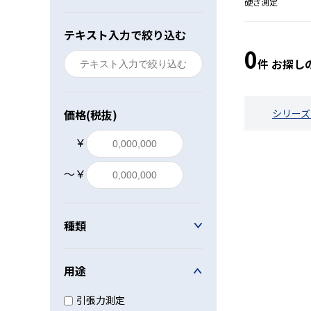
硬さ測定
レベル・勾配測定
テキスト入力で絞り込む
0
オプション
件 お探し
価格(税抜)
シリーズ
￥
〜￥
種類
用途
引張力測定