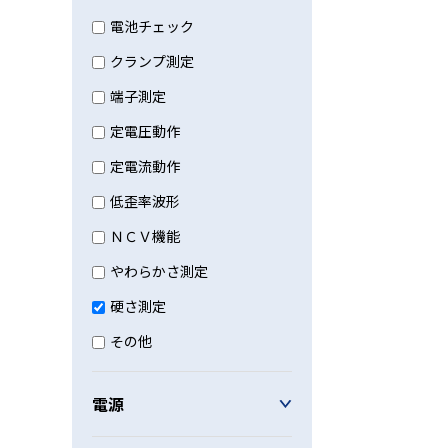
電池チェック
クランプ測定
端子測定
定電圧動作
定電流動作
低歪率波形
ＮＣＶ機能
やわらかさ測定
硬さ測定
その他
電源