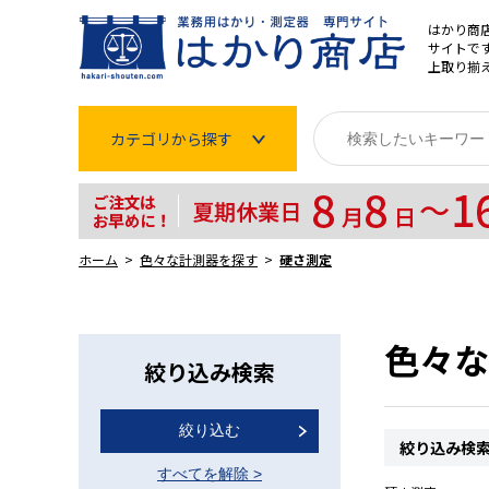
はかり商
サイトです
上取り揃
カテゴリから探す
はかり
分銅
ホーム
色々な計測器を探す
硬さ測定
温度計・湿度計
タイマー
色々な
絞り込み検索
長さ測定器
絞り込む
濃度・環境測定
絞り込み検
すべてを解除
>
色々な計測器