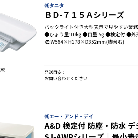
㈱タニタ
ＢＤ-７１５Ａシリーズ
バックライト付き大型表示で見やすい業務
●ひょう量:10kg ●目量:5g ●検定付 ●
法:W564×H178×D352mm(脚含む)
比較
・取引証明用体重計
発送目安：
・授乳量が確認できる専用キー付
お問い合わせください
・転倒防止カバー
・バックライト付大型液晶表示
・データ接続機能あり
㈱エー・アンド・デイ
A&D 検定付 防塵・防水 
SJ-AWPシリーズ｜最小表示