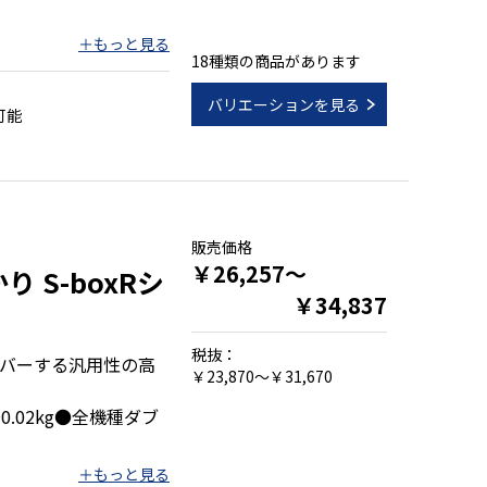
18種類の商品があります
２８０)
付
バリエーションを見る
可能
ＳＢ付
販売価格
￥26,257～
 S-boxRシ
￥34,837
税抜：
バーする汎用性の高
￥23,870～￥31,670
0.02kg●全機種ダブ