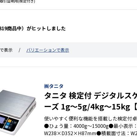
 取引証明用(検定付き)
0319商品中）がヒットしました
で表示
バリエーションで表示
㈱タニタ
タニタ 検定付 デジタルスケ
ーズ 1g～5g/4kg～15k
に多数実績あり】
使いやすく便利な機能を搭載した検定付卓
●ひょう量：4000g～15000g●最小表示
W238×D352×H87mm●積載面寸法：W2