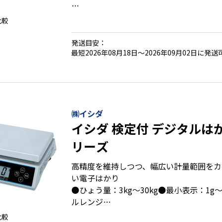
比較
●拡張表示でより細かい計量が可能(ＴＬ-
●暗いところでも使いやすいバックライト
発送目安：
●文字高３２㎜の見やすい大型表示設計
最短2026年08月18日～2026年09月02日に発送
●上限下限値設定機能付
●カウンティング機能付
●取引証明用に使用可能な検定付
●選べる表示：片面表示と対面表示
●選べるインターフェイス：無/ＲＳ付/Ｕ
㈱イシダ
イシダ 検定付 デジタルはかり
リーズ
高精度を維持しつつ、幅広い計量範囲をカ
い電子はかり
●ひょう量：3kg～30kg●最小表示：1g～
ルレンジ
●外形寸法：W236×D282×H100mm、
比較