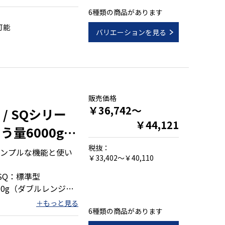
30×178mm、
6種類の商品があります
タイプ●取引証明用は
可能
バリエーションを見る
あたるワイドな計量
)の2電源仕様
秤量15・30kgタイプ)
販売価格
￥36,742～
 / SQシリー
￥44,121
う量6000g～
税抜：
ンプルな機能と使い
￥33,402～￥40,110
SQ：標準型
10g（ダブルレンジ）
mm/（SQ)W315
6種類の商品があります
×210mm●対面販売対
銭