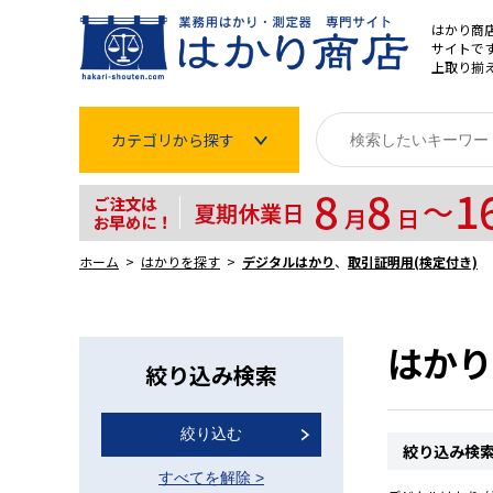
はかり商
サイトです
上取り揃
カテゴリから探す
はかり
分銅
ホーム
はかりを探す
デジタルはかり
、
取引証明用(検定付き)
温度計・湿度計
タイマー
はかり
絞り込み検索
長さ測定器
絞り込む
濃度・環境測定
絞り込み検
すべてを解除
>
色々な計測器