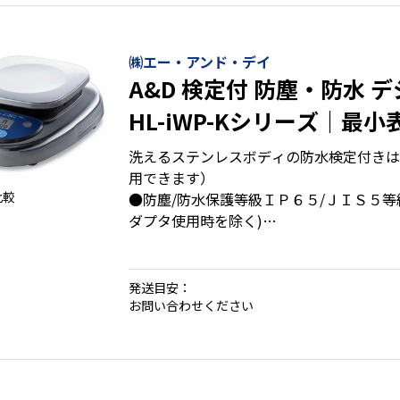
㈱エー・アンド・デイ
A&D 検定付 防塵・防水 
HL-iWP-Kシリーズ｜最小表
ょう量1000g～2000g
洗えるステンレスボディの防水検定付きは
用できます）
比較
●防塵/防水保護等級ＩＰ６５/ＪＩＳ５等
ダプタ使用時を除く)
●最小表示／1ｇ～2ｇ ●ひょう量／1000ｇ
発送目安：
お問い合わせください