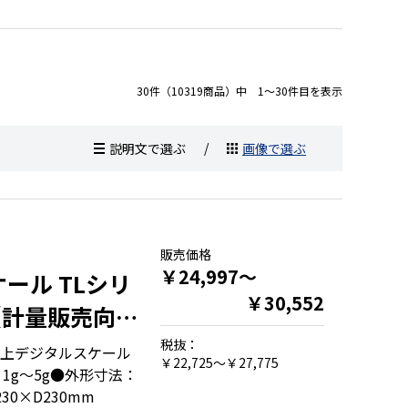
30件（10319商品）中 1～30件目を表示
説明文で選ぶ
画像で選ぶ
販売価格
￥24,997～
ール TLシリ
￥30,552
g【計量販売向け
税抜：
上デジタルスケール
￥22,725～￥27,775
：1g～5g●外形寸法：
30×D230mm