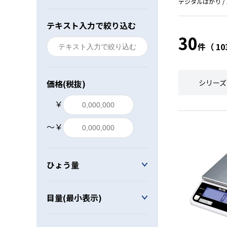
デジタルはかり /
レベル・勾配測定
テキスト入力で絞り込む
30
オプション
件（ 1
価格(税抜)
シリーズ
￥
〜￥
ひょう量
目量(最小表示)