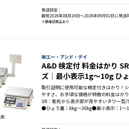
W286×D363×H102mm●積載面寸法：2
280×256mm●片面表示と両面表示の2
発送目安：
かり
最短2026年08月24日～2026年09月02日に発送
※要確認商品あり
・全機種ダブルレンジ：従来の２秤量分に
レンジを１台で
・ＡＣアダプター(標準装備)と乾電池(別売
・本体2kg(秤量３kgタイプ) 、本体3.2kg(
㈱エー・アンド・デイ
で軽量
A&D 検定付 料金はかり SR
ズ｜最小表示1g～10g ひょ
30000g
取引証明に使用可能な検定付きはかり！シ
やすさ、お手頃な価格が特徴の料金はかり
SR：客先から表示部が見やすいタワー型/
●ひょう量：6kg～30kg●最小表示：1～
●外形寸法：（SR)W483 ×D331 ×H335 
比較
×D333 ×H126mm●積載面寸法：300
応●計量加算・定額加算・定額掛算・釣り