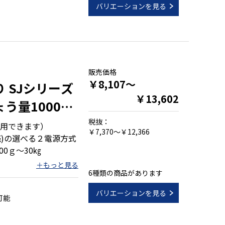
バリエーションを見る
販売価格
￥8,107～
り SJシリーズ
￥13,602
ょう量1000g
税抜：
用できます）
￥7,370～￥12,366
売)の選べる２電源方式
00ｇ～30㎏
6種類の商品があります
バリエーションを見る
可能