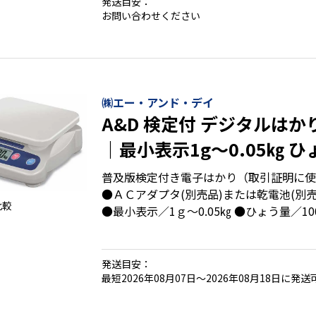
発送目安：
・500個までの単価を記憶可能
お問い合わせください
・バックライト付き液晶表示
㈱エー・アンド・デイ
A&D 検定付 デジタルはか
｜最小表示1g～0.05㎏ ひ
～30㎏
普及版検定付き電子はかり（取引証明に使
●ＡＣアダプタ(別売品)または乾電池(別
比較
●最小表示／1ｇ～0.05㎏ ●ひょう量／10
発送目安：
最短2026年08月07日～2026年08月18日に発送