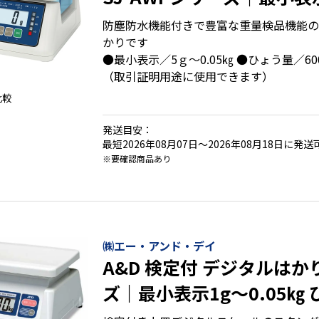
ひょう量6000g～30㎏
防塵防水機能付きで豊富な重量検品機能の
かりです
●最小表示／5ｇ～0.05㎏ ●ひょう量／60
（取引証明用途に使用できます）
比較
発送目安：
最短2026年08月07日～2026年08月18日に発送
※要確認商品あり
㈱エー・アンド・デイ
A&D 検定付 デジタルはかり
ズ｜最小表示1g～0.05㎏
1000g～30㎏