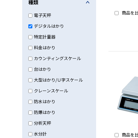
種類
商品を
電子天秤
デジタルはかり
特定計量器
料金はかり
カウンティングスケール
台はかり
大型はかり/Ｕ字スケール
クレーンスケール
防水はかり
防爆はかり
分析天秤
水分計
商品を