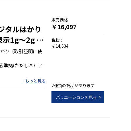
販売価格
￥16,097
デジタルはかり
示1g～2g ひ
税抜：
￥14,634
かり（取引証明に使
級準拠(ただしＡＣア
～2000ｇ
2種類の商品があります
バリエーションを見る