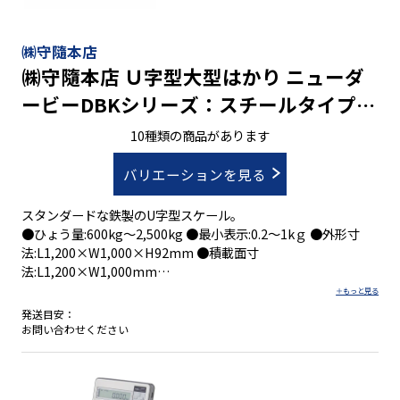
㈱守隨本店
㈱守隨本店 Ｕ字型大型はかり ニューダ
ービーDBKシリーズ：スチールタイプ・
0.2kg～1kg/600kg～2,500kg
10種類の商品があります
バリエーションを見る
スタンダードな鉄製のU字型スケール。
●ひょう量:600kg～2,500kg ●最小表示:0.2～1kｇ ●外形寸
法:L1,200×W1,000×H92mm ●積載面寸
法:L1,200×W1,000mm
発送目安：
お問い合わせください
●移動性を追求した合理的な形
●場所をとらずに保管できる
●移動がカンタン