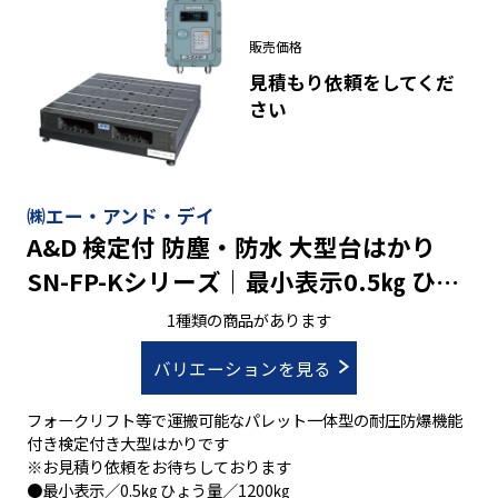
●比較機能：上/下限モード
●ホールド機能
販売価格
●正味/総重量表示切り替え機能
見積もり依頼をしてくだ
●オプションで、データ通信機能
さい
㈱エー・アンド・デイ
A&D 検定付 防塵・防水 大型台はかり
SN-FP-Kシリーズ｜最小表示0.5㎏ ひょ
う量1200㎏
1種類の商品があります
バリエーションを見る
フォークリフト等で運搬可能なパレット一体型の耐圧防爆機能
付き検定付き大型はかりです
※お見積り依頼をお待ちしております
●最小表示／0.5㎏ ひょう量／1200㎏