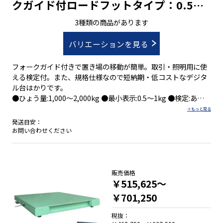
クガイド付ロードフットタイプ：0.5～
1kg/1,000～2,000kg
3種類の商品があります
バリエーションを見る
フォークガイド付きで置き場の移動が簡単。取引・照明用に使
える検定付。また、規格仕様なので短納期・低コストなデジタ
ル台はかりです。
●ひょう量:1,000～2,000kg ●最小表示:0.5～1kg ●検定:あり
●台部外形寸法:1,000～1,500×1,000～1,500×H145mm
発送目安：
お問い合わせください
●「Ｔ１１型」パレットに対応
■シンプル機能の検定付表示器ＡＤ-４４０６Ａ
●加算および集計機能
販売価格
●比較機能：５段階選別モード
￥515,625～
●比較機能：上/下限モード
￥701,250
●ホールド機能
●正味/総重量表示切り替え機能
税抜：