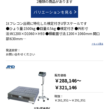
2種類の商品があります
バリエーションを見る
1tフレコン出荷に特化した検定付きU字スケールです
●ひょう量:1500kg ●目量:0.5kg ●検定付き ●外形寸
法:W1200×D1060×H93 ●積載面寸法:1200×1060mm 開口
部:630mm
発送目安：
●軽量フレームでワイドな積載面積
お問い合わせください
●出荷用１tフレコンバックに対応(ひょう量１.５t)
●軽量４５kgキャスター付なので一人での移動が可能
●フォークリフトの他ハンドパレットにも対応
●指示計は、ＨＤ-９０４Ｄにキャスタ付スタンドが標準装備
販売価格
●プリンタ付指示計は、HD-2000Cに一体型プリンタとキャス
￥288,146～
タ付スタンドが標準装備
￥321,146
●フレコンホルダ用穴加工済み
税抜：
￥261,951～￥291,951