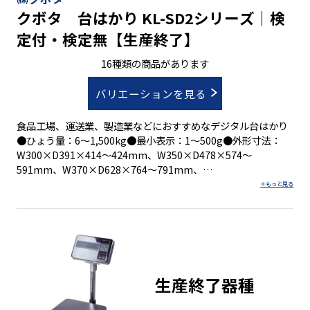
クボタ 台はかり KL-SD2シリーズ｜検
定付・検定無【生産終了】
16種類の商品があります
バリエーションを見る
食品工場、運送業、製造業などにおすすめなデジタル台はかり
●ひょう量：6～1,500kg●最小表示：1～500g●外形寸法：
W300×D391×414～424mm、W350×D478×574～
591mm、W370×D628×764～791mm、
W550×D839×1,363～1,383mm●積載面寸法 ：
W300×D250mm、W350×D350mm、W370×D500mm、
W550×D700mm
●見やすいＬＥＤバックライト付き大型表示
●表示スピードが大幅アップ
生産終了器種
●電池寿命は３,５００時間の長寿命
●選べる検定品と無検定品