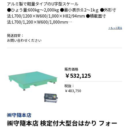
アルミ製で軽量タイプのU字型スケール
●ひょう量:600kg～2,000kg ●最小表示:0.2～1kｇ ●外形寸
法:L700/1200×W600/1,000×H82/94mm ●積載面寸
法:L700/1,200×W600/1,000mm
発送目安：
お問い合わせください
●移動性を追求した合理的な形
●場所をとらずに保管できる
●移動がカンタン
●アルミタイプＭサイズは、自重が約１４.７kgとダービーシリ
販売価格
ーズの中でも最も軽量
￥532,125
●表示器スタンドはオプション
税抜：
￥483,750
㈱守隨本店
㈱守隨本店 検定付大型台はかり フォー