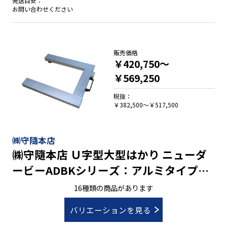
発送目安：
お問い合わせください
販売価格
￥420,750～
￥569,250
税抜：
￥382,500～￥517,500
㈱守隨本店
㈱守隨本店 Ｕ字型大型はかり ニューダ
ービーADBKシリーズ：アルミタイプ・
0.2kg～1kg/600kg～2,000kg
16種類の商品があります
バリエーションを見る