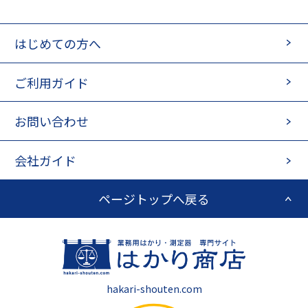
・AZ-BA：ベーシックタイプ/AZ-BAWP：防塵防水タイプ
・本質安全防爆構造Ｅx ia ⅡＢ Ｔ４適合
はじめての方へ
・AZ-BA：乾電池駆動で連続約1000時間駆動
・AZ-BAWP：連続約400時間駆動
・ＩＰ６５規格適合の防塵・防水構造ＡＺ-ＢＡＷＰシリーズも
ご利用ガイド
ラインナップ
お問い合わせ
会社ガイド
ページトップへ戻る
hakari-shouten.com