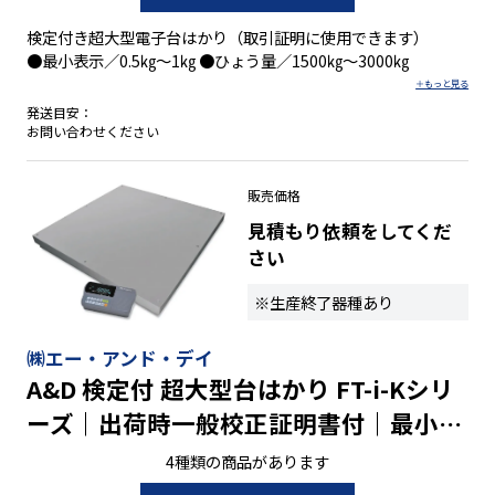
検定付き超大型電子台はかり（取引証明に使用できます）
●最小表示／0.5㎏～1㎏ ●ひょう量／1500㎏～3000㎏
発送目安：
お問い合わせください
販売価格
見積もり依頼をしてくだ
さい
※生産終了器種あり
㈱エー・アンド・デイ
A&D 検定付 超大型台はかり FT-i-Kシリ
ーズ｜出荷時一般校正証明書付｜最小表
示0.5㎏～1㎏ ひょう量1500㎏～3000㎏
4種類の商品があります