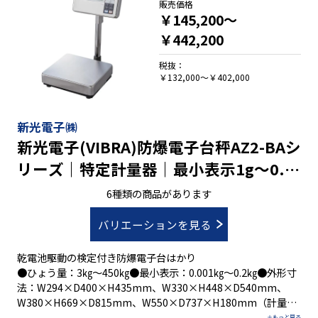
販売価格
￥145,200～
￥442,200
税抜：
￥132,000～￥402,000
新光電子㈱
新光電子(VIBRA)防爆電子台秤AZ2-BAシ
リーズ｜特定計量器｜最小表示1g～0.2
㎏ ひょう量3㎏～450㎏
6種類の商品があります
バリエーションを見る
乾電池駆動の検定付き防爆電子台はかり
●ひょう量：3㎏～450㎏●最小表示：0.001㎏～0.2㎏●外形寸
法：W294×D400×H435mm、W330×H448×D540mm、
W380×H669×D815mm、W550×D737×H180mm（計量
部）/W294×D190×H194mm（表示部）●積載面寸法：