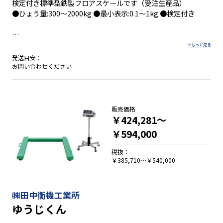
検定付き標準型鉄製フロアスケールです（受注生産品）
●ひょう量:300～2000kg ●最小表示:0.1～1kg ●検定付き
●サイズとひょう量のタイプを絞った材質がＳＳ材のシリーズ
発送目安：
です。
お問い合わせください
●低価格で短納期
●標準指示計ＨＤ-２０００Ｃの充実したオプション機能により
多用途に使用できます。
販売価格
￥424,281～
￥594,000
税抜：
￥385,710～￥540,000
㈱田中衡機工業所
ゆうじくん