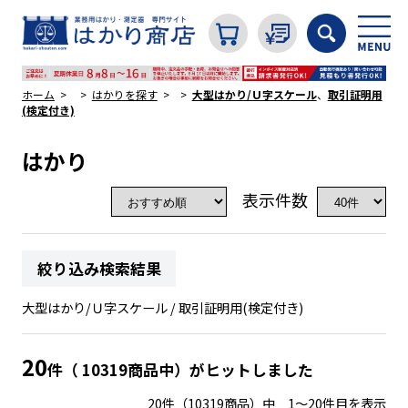
ホーム
はかりを探す
大型はかり/Ｕ字スケール
、
取引証明用
(検定付き)
カテゴリから探す
はかり
表示件数
はかり
絞り込み検索結果
分銅
大型はかり/Ｕ字スケール / 取引証明用(検定付き)
温度計・湿度計
20
件（ 10319商品中）がヒットしました
タイマー
20件（10319商品）中 1～20件目を表示