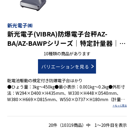
新光電子㈱
新光電子(VIBRA)防爆電子台秤AZ-
BA/AZ-BAWPシリーズ｜特定計量器｜最
小表示1g～0.2㎏ ひょう量3㎏～450㎏
10種類の商品があります
バリエーションを見る
乾電池駆動の検定付き防爆電子台はかり
●ひょう量：3㎏～450㎏●最小表示：0.001㎏～0.2㎏●外形寸
法：W294×D400×H435mm、W330×H448×D540mm、
W380×H669×D815mm、W550×D737×H180mm（計量
部）/W294×D190×H194mm（表示部）、
W294×D375×H445mm、W350×D475×H547mm、
W380×D654×H816mm●積載面寸法：200×250mm、
330×310mm、380×530mm、550×700mm、
20件（10319商品）中 1～20件目を表示