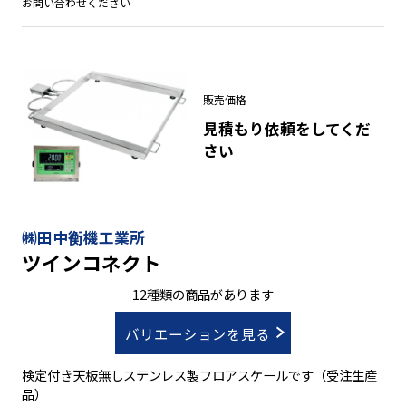
●重量確認も容易な文字高３５㎜の大型蛍光表示の指示計！
お問い合わせください
●指示計は、ＨＤ-２０００Ｃ(卓上型)。ステンレスケースでＩ
Ｐ６７相当品
●移動が簡単、リフト用コーナー加工標準装備でフォークリフ
トの爪の挿入に対応
●もちろん取引証明対象計量器です！
販売価格
見積もり依頼をしてくだ
さい
㈱田中衡機工業所
ツインコネクト
12種類の商品があります
バリエーションを見る
検定付き天板無しステンレス製フロアスケールです（受注生産
品）