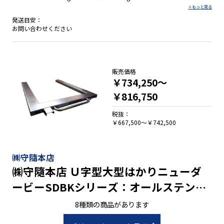
発送目安：
お問い合わせください
販売価格
￥734,250～
￥816,750
税抜：
￥667,500～￥742,500
㈱守隨本店
㈱守隨本店 Ｕ字型大型はかりニューダ
ービーSDBKシリーズ：オールステンレ
スタイプ 0.2kg～1kg/600kg～2,000kg
8種類の商品があります