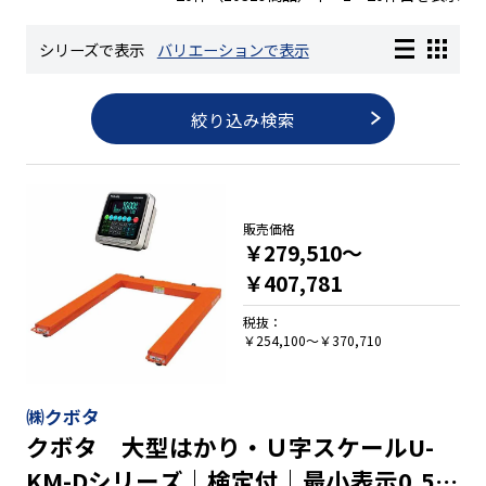
シリーズで表示
バリエーションで表示
長さ測定器
絞り込み検索
濃度・環境測定
色々な計測器
販売価格
￥279,510～
￥407,781
レベル・勾配測定
税抜：
￥254,100～￥370,710
オプション
㈱クボタ
クボタ 大型はかり・Ｕ字スケールU-
KM-Dシリーズ｜検定付｜最小表示0.5㎏