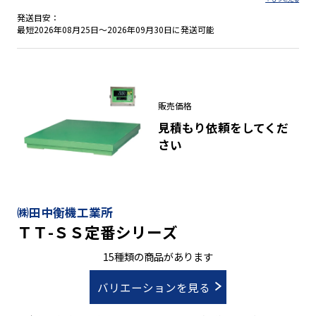
200×250mm、330×310mm、380×530mm、
発送目安：
550×700mm、
最短2026年08月25日～2026年09月30日に発送可能
・本質安全防爆構造Ｅx ia ⅡＢ Ｔ４適合
・乾電池駆動で連続約１０００時間駆動
・バックライト付き大型液晶表示部
販売価格
・ＩＲ通信でデータロガーＤＬＺ-２００、Ｂluetooth出力ユ
見積もり依頼をしてくだ
ニットＢＴＺ２使用可能
さい
㈱田中衡機工業所
ＴＴ-ＳＳ定番シリーズ
15種類の商品があります
バリエーションを見る