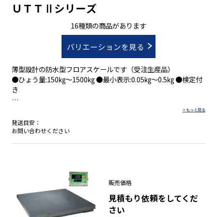
ＵＴＴⅡシリーズ
16種類の商品があります
バリエーションを見る
薄型設計の防水型フロアスケールです（受注生産品）
●ひょう量:150㎏～1500㎏ ●最小表示:0.05㎏～0.5㎏ ●検定付
き
●ステンレスで継ぎ目の無い衛生構造
発送目安：
●防塵防水構造ＩＰ６５
お問い合わせください
●ロードセルはステンレス製の防塵・防水構造で水洗い可能
●検定付(新検則３級)で取引・証明用に使用可能
●標準指示計ＨＤ-２０００Ｃや他の指示計との接続も可能で自
動計量に対応したシステムへの拡張も可能です。
販売価格
見積もり依頼をしてくだ
さい