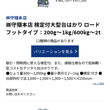
●オプションで、データ通信機能
￥468,750～￥637,500
●オートオフ機能
㈱守隨本店
㈱守隨本店 検定付大型台はかり ロード
フットタイプ：200g～1kg/600kg～2t
12種類の商品があります
バリエーションを見る
取引・照明用に使える検定付。また、規格仕様なので短納期・
低コストなデジタル台はかりです。
●ひょう量:600～2,000kg ●最小表示:0.2～1kg ●検定:付き ●
台部外形寸法:1,000～1,500×1,000～1,500×H150mm
発送目安：
お問い合わせください
■シンプル機能の検定付表示器ＡＤ-４４０６Ａ
●加算および集計機能
●比較機能：５段階選別モード