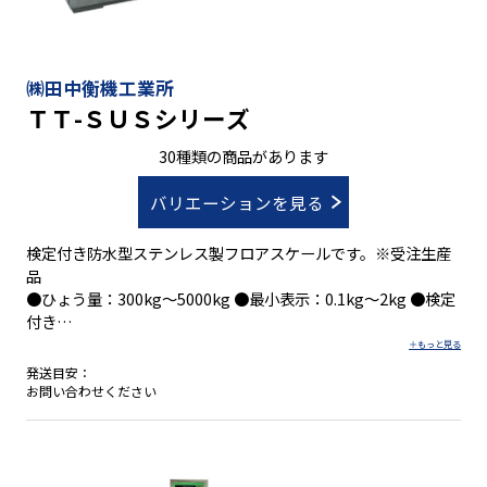
㈱田中衡機工業所
ＴＴ-ＳＵＳシリーズ
30種類の商品があります
バリエーションを見る
検定付き防水型ステンレス製フロアスケールです。※受注生産
品
●ひょう量：300kg～5000kg ●最小表示：0.1kg～2kg ●検定
付き
発送目安：
●本体、ロードセルともステンレス製で優れた耐水性、耐食性
お問い合わせください
で水洗い可能
●検定付特定計量器(新検則３級)で取引や証明に使用可能
●本体のオプションとしてリフトチャンネルや移動用キャスタ
等も用意しています。