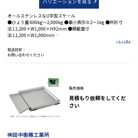
バリエーションを見る
オールステンレスなU字型スケール
●ひょう量:600kg～2,000kg ●最小表示:0.2～1kg ●外形寸
法:L1,200×W1,000×H92mm ●積載面寸
法:L1,200×W1,000mm
発送目安：
お問い合わせください
●移動性を追求した合理的な形
●場所をとらずに保管できる
●移動がカンタン
●表示器スタンドはオプション
販売価格
見積もり依頼をしてくだ
さい
㈱田中衡機工業所