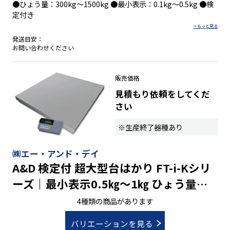
●ひょう量：300kg～1500kg ●最小表示：0.1kg～0.5kg ●検
定付き
発送目安：
お問い合わせください
販売価格
見積もり依頼をしてくだ
さい
※生産終了器種あり
㈱エー・アンド・デイ
A&D 検定付 超大型台はかり FT-i-Kシリ
ーズ｜最小表示0.5㎏～1㎏ ひょう量
1500㎏～3000㎏
4種類の商品があります
バリエーションを見る