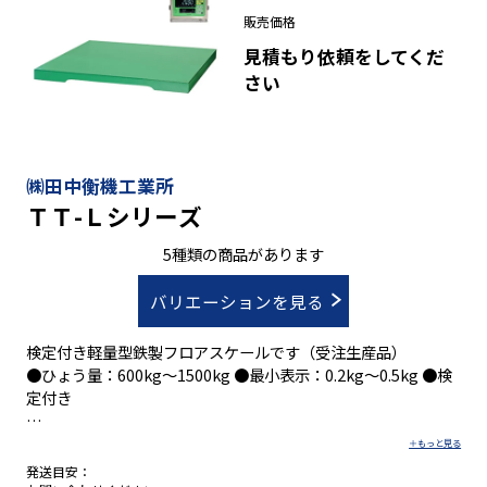
●標準指示計ＨＤ-２０００Ｃや他の指示計との接続も可能で自
販売価格
動計量に対応したシステムへの拡張も可能です。
見積もり依頼をしてくだ
さい
㈱田中衡機工業所
ＴＴ-Ｌシリーズ
5種類の商品があります
バリエーションを見る
検定付き軽量型鉄製フロアスケールです（受注生産品）
●ひょう量：600kg～1500kg ●最小表示：0.2kg～0.5kg ●検
定付き
●設置も容易な薄型。計量台高さなんと１００㎜！
発送目安：