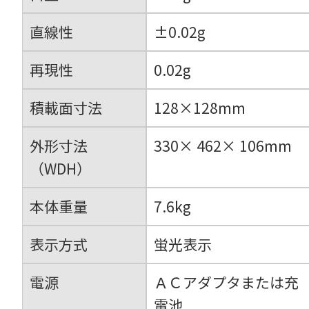
直線性
±0.02g
再現性
0.02g
積載面寸法
128×128mm
外形寸法
330× 462× 106mm
（WDH）
本体重量
7.6kg
表示方式
蛍光表示
電源
ＡＣアダプタまたは充
電池