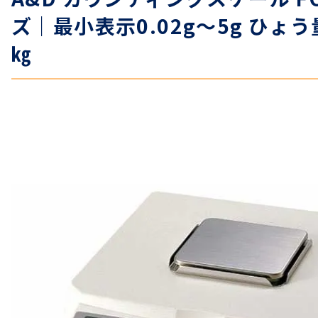
ズ｜最小表示0.02g～5g ひょう
㎏
温度計・湿度計
タイマー
長さ測定器
濃度・環境測定