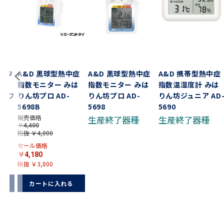
ジタ
A&D 黒球型熱中症
A&D 黒球型熱中症
A&D 携帯型熱中症
ｏｍ
指数モニター みは
指数モニター みは
指数温湿度計 みは
 ホワ
りん坊プロ AD-
りん坊プロ AD-
りん坊ジュニア AD
ック
5698B
5698
5690
販売価格
生産終了器種
生産終了器種
￥4,400
税抜 ￥4,000
セール価格
￥4,180
税抜 ￥3,800
る
カートに入れる