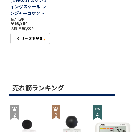
ィングスケール レ
ンジャーカウント
1000シリーズ RC11
販売価格
￥69,304
税抜
￥63,004
シリーズを見る
売れ筋ランキング
4
2
3