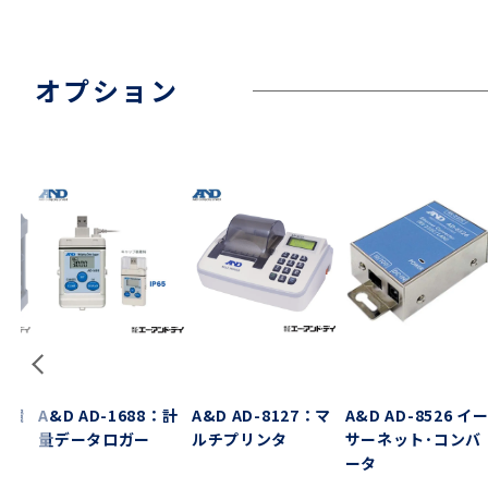
オプション
7：環
A&D AD-1688：計
A&D AD-8127：マ
A&D AD-8526 イ
量データロガー
ルチプリンタ
サーネット･コンバ
ータ