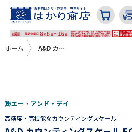
ホーム
A&D カウンティングスケール FC-Si / iシリーズ｜最小表示0.02g～5g ひょう量0.5㎏～50㎏
カテゴリから探す
はかり
㈱エー・アンド・デイ
高精度・高機能なカウンティングスケール
分銅
A&D カウンティングスケール FC-S