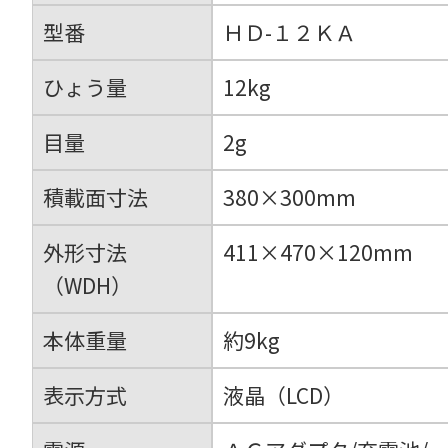
型番
ＨＤ-１２ＫＡ
ひょう量
12kg
目量
2g
積載面寸法
380×300mm
外形寸法
411×470×120mm
（WDH）
本体重量
約9kg
表示方式
液晶（LCD）