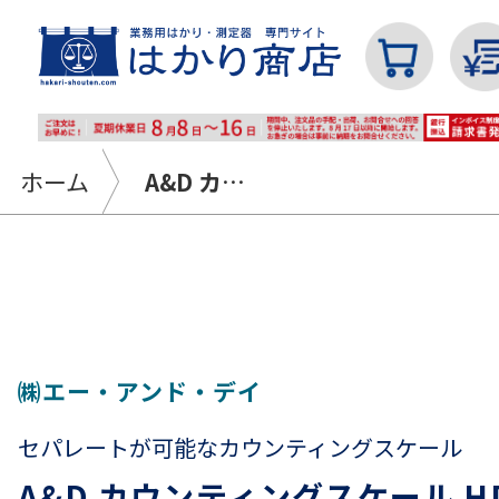
ホーム
A&D カウンティングスケール HDシリーズ｜最小表示2g～10g ひょう量12㎏～60㎏
カテゴリから探す
はかり
㈱エー・アンド・デイ
セパレートが可能なカウンティングスケール
分銅
A&D カウンティングスケール 