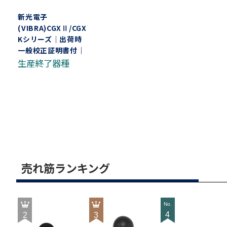
新光電子
(VIBRA)CGXⅡ/CGX-
Kシリーズ｜出荷時
一般校正証明書付｜
最小表示0.02g～1g
生産終了器種
ひょう量600g～60
㎏
売れ筋ランキング
4
2
3