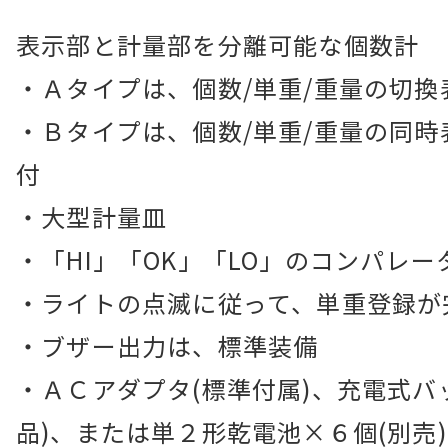
表示部と計量部を分離可能な個数計
・Ａタイプは、個数/単重/重量の切換
・Ｂタイプは、個数/単重/重量の同
付
・大型計量皿
・「HI」「OK」「LO」のコンパレー
・ライトの点滅に従って、単重登録が
・ブザー出力は、標準装備
・ＡＣアダプタ(標準付属)、充電式バ
品)、または単２形乾電池×６個(別売