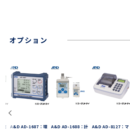
オプション
2：充
A&D AD-1687：環
A&D AD-1688：計
A&D AD-8127：マ