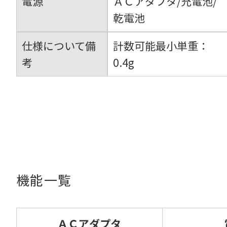
電源
ＡＣアダプタ/充電池/
乾電池
仕様について備
計数可能最小単重：
考
0.4g
機能一覧
ＡＣアダプタ