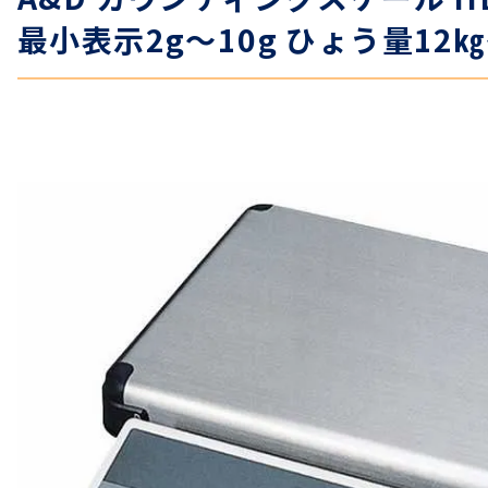
最小表示2g～10g ひょう量12㎏
温度計・湿度計
タイマー
長さ測定器
濃度・環境測定