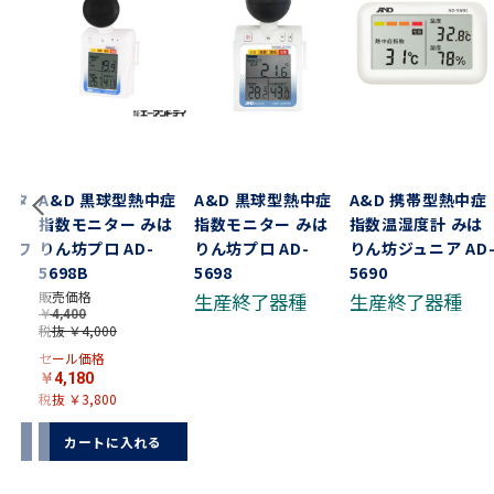
ジタ
A&D 黒球型熱中症
A&D 黒球型熱中症
A&D 携帯型熱中症
ｏｍ
指数モニター みは
指数モニター みは
指数温湿度計 みは
 ホワ
りん坊プロ AD-
りん坊プロ AD-
りん坊ジュニア AD
ック
5698B
5698
5690
販売価格
生産終了器種
生産終了器種
￥4,400
税抜 ￥4,000
セール価格
￥4,180
税抜 ￥3,800
る
カートに入れる