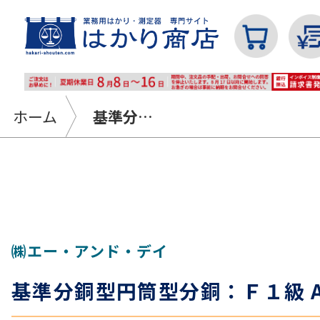
ホーム
基準分銅型円筒型分銅：Ｆ１級 AD-1607
カテゴリから探す
はかり
㈱エー・アンド・デイ
基準分銅型円筒型分銅：Ｆ１級 AD
分銅