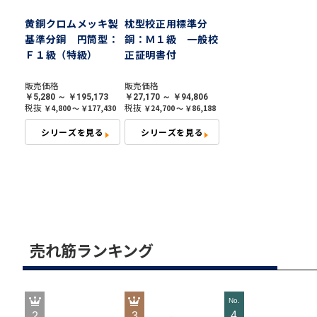
黄銅クロムメッキ製
枕型校正用標準分
基準分銅 円筒型：
銅：Ｍ１級 一般校
Ｆ１級（特級）
正証明書付
販売価格
販売価格
￥5,280 ～ ￥195,173
￥27,170 ～ ￥94,806
税抜
税抜
￥4,800 ～ ￥177,430
￥24,700 ～ ￥86,188
シリーズを見る
シリーズを見る
売れ筋ランキング
4
2
3