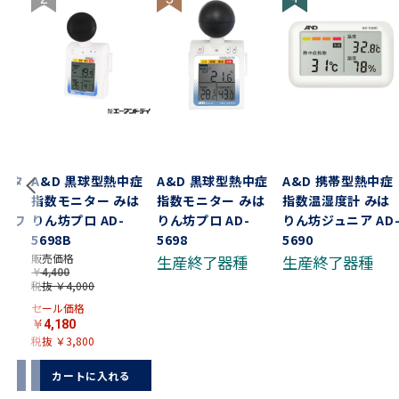
ジタ
A&D 黒球型熱中症
A&D 黒球型熱中症
A&D 携帯型熱中症
ｏｍ
指数モニター みは
指数モニター みは
指数温湿度計 みは
 ホワ
りん坊プロ AD-
りん坊プロ AD-
りん坊ジュニア AD
ック
5698B
5698
5690
販売価格
生産終了器種
生産終了器種
￥4,400
税抜 ￥4,000
セール価格
￥4,180
税抜 ￥3,800
る
カートに入れる