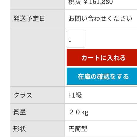
税抜 ￥161,880
発送予定日
お問い合わせください
カートに入れる
在庫の確認をする
クラス
F1級
質量
２０kg
形状
円筒型