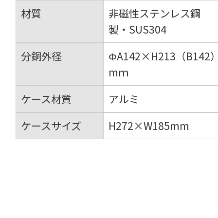
材質
非磁性ステンレス鋼
製・SUS304
分銅外径
ΦA142×H213（B142
mｍ
ケース材質
アルミ
ケースサイズ
H272×W185mm