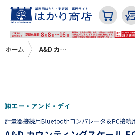
ホーム
A&D カウンティングスケール FC-Si / iシリーズ：Bluetoothコンパレータ＆ドングルセット付き｜最小表示0.02g～5g ひょう量0.5kg～50kg
カテゴリから探す
はかり
㈱エー・アンド・デイ
計量器接続用Bluetoothコンパレータ＆PC接
分銅
A&D カウンティングスケール FC-S