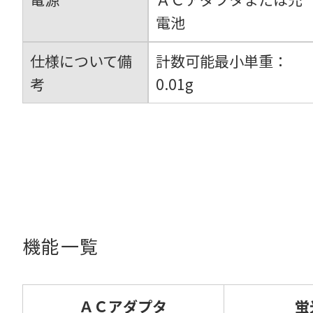
電池
仕様について備
計数可能最小単重：
考
0.01g
機能一覧
ＡＣアダプタ
蛍