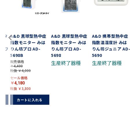
ジタ
A&D 黒球型熱中症
A&D 黒球型熱中症
A&D 携帯型熱中症
ｏｍ
指数モニター みは
指数モニター みは
指数温湿度計 みは
 ホワ
りん坊プロ AD-
りん坊プロ AD-
りん坊ジュニア AD
ック
5698B
5698
5690
販売価格
生産終了器種
生産終了器種
￥4,400
税抜 ￥4,000
セール価格
￥4,180
税抜 ￥3,800
る
カートに入れる