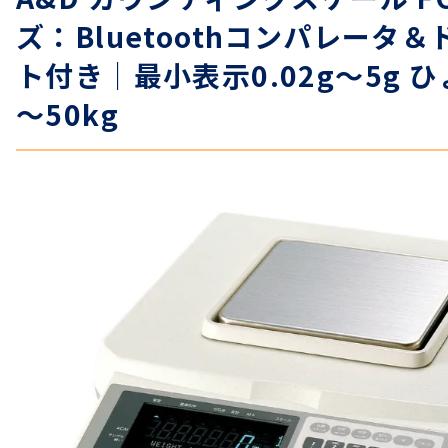
ズ：Bluetoothコンパレータ
ト付き｜最小表示0.02g～5g ひ
温度計・湿度計
～50kg
タイマー
長さ測定器
濃度・環境測定