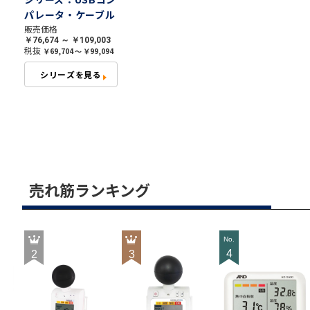
パレータ・ケーブル
セット付き｜最小表
販売価格
￥76,674 ～ ￥109,003
示0.02g～5g ひょ
税抜
￥69,704 ～ ￥99,094
う量0.5kg～50kg
シリーズを見る
売れ筋ランキング
4
2
3