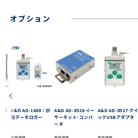
オプション
7：環
A&D AD-1688：計
A&D AD-8526 イー
A&D AD-8527 ク
量データロガー
サーネット･コンバ
ックUSBアダプタ
ータ
販売価格
販売価格
販売価格