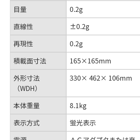
目量
0.2g
直線性
±0.2g
再現性
0.2g
積載面寸法
165×165mm
外形寸法
330× 462× 106mm
（WDH）
本体重量
8.1kg
表示方式
蛍光表示
電源
ＡＣアダプタまたは充