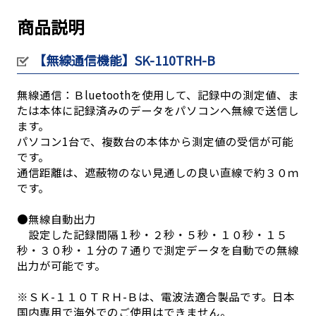
商品説明
【無線通信機能】SK-110TRH-B
無線通信：Ｂluetoothを使用して、記録中の測定値、ま
たは本体に記録済みのデータをパソコンへ無線で送信し
ます。
パソコン1台で、複数台の本体から測定値の受信が可能
です。
通信距離は、遮蔽物のない見通しの良い直線で約３０ｍ
です。
●無線自動出力
設定した記録間隔１秒・２秒・５秒・１０秒・１５
秒・３０秒・１分の７通りで測定データを自動での無線
出力が可能です。
※ＳＫ-１１０ＴＲＨ-Ｂは、電波法適合製品です。日本
国内専用で海外でのご使用はできません。