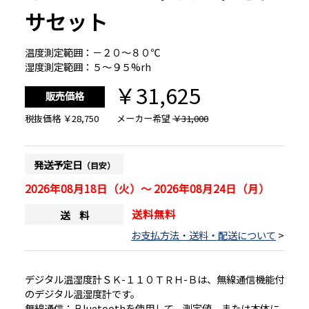
サセット
温度測定範囲：－２０～８０℃
湿度測定範囲：５～９５%rh
￥31,625
販売価格
税抜価格
￥28,750
メーカー希望
￥31,000
発送予定日
（目安）
2026年08月18日（火）～ 2026年08月24日（月）
送料無料
送 料
お支払方法・送料・配送について
>
デジタル温湿度計ＳＫ-１１０ＴＲＨ-Ｂは、無線通信機能付
のデジタル温湿度計です。
無線通信：Ｂluetoothを使用して、測定値、または本体に