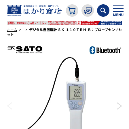
ホーム
デジタル温湿度計 ＳＫ-１１０ＴＲＨ-Ｂ：プローブセンサセ
ット
カテゴリから探す
はかり
分銅
温度計・湿度計
タイマー