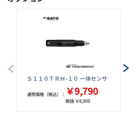
Ｓ１１０ＴＲＨ-１０ 一体センサ
￥9,790
通常価格（税込）：
税抜 ￥8,900
通