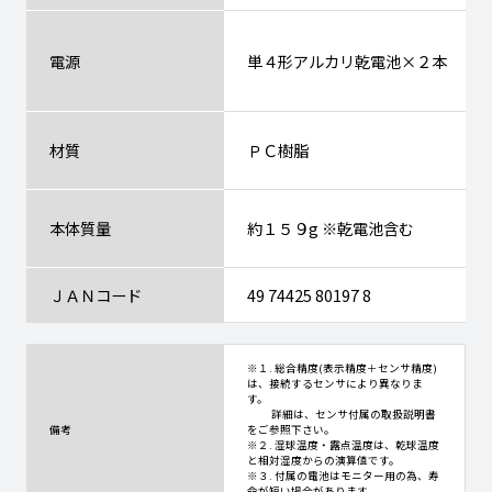
電源
単４形アルカリ乾電池×２本
材質
ＰＣ樹脂
本体質量
約１５９g ※乾電池含む
ＪＡＮコード
49 74425 80197 8
※１. 総合精度(表示精度＋センサ精度)
は、接続するセンサにより異なりま
す。
詳細は、センサ付属の取扱説明書
備考
をご参照下さい。
※２. 湿球温度・露点温度は、乾球温度
と相対湿度からの演算値です。
※３. 付属の電池はモニター用の為、寿
命が短い場合があります。