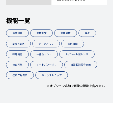
機能一覧
温度測定
湿度測定
湿球温度
露点
最高 / 最低
データメモリ
通信機能
時計機能
一体型センサ
セパレート型センサ
校正可能
オートパワーオフ
機器個別番号表示
校正年月表示
ネックストラップ
※オプション追加で可能な機能を含みます。