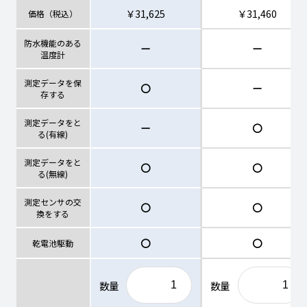
￥31,625
￥31,460
価格（税込）
防水機能のある
ー
ー
温度計
測定データを保
〇
ー
存する
測定データをと
ー
〇
る(有線)
測定データをと
〇
〇
る(無線)
測定センサの交
〇
〇
換をする
〇
〇
乾電池駆動
数量
数量