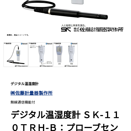
長さ測定器
濃度・環境測定
画像は、商品イメージです。
画像は、
色々な計測器
レベル・勾配測定
デジタル温湿度計
㈱佐藤計量器製作所
オプション
無線通信機能付
デジタル温湿度計 ＳＫ-１１
０ＴＲＨ-Ｂ：プローブセン