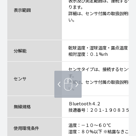
表示及び測定範囲は、接続するセ
ります。
表示範囲
詳細は、センサ付属の取扱説明書
い。
乾球温度・湿球温度・露点温度：０.
分解能
相対湿度：０.１%rh
センサタイプは、接続するセンサ
す。
センサ
詳細は、センサ付属の取扱説明書
い。
Ｂluetooth４.２
無線規格
技適番号：２０１-１９０８３５
温度：－１０～６０℃
使用環境条件
湿度：８０%以下 ※結露なきこと