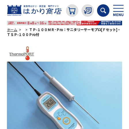
ホーム
ＴＰ-１００ＭＲ･Ｐro：サニタリーサーモプロ[Ｆセット]・
ＴＳＰ-１００Ｐro付
カテゴリから探す
はかり
分銅
温度計・湿度計
タイマー