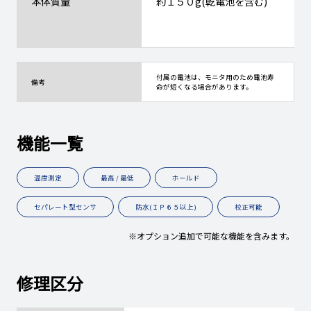
本体質量
約１５０g(乾電池を含む)
付属の電池は、モニタ用のため電池寿
備考
命が短くなる場合があります。
機能一覧
温度測定
最高 / 最低
ホールド
セパレート型センサ
防水(ＩＰ６５以上)
校正可能
※オプション追加で可能な機能を含みます。
修理区分