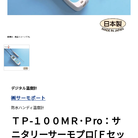
長さ測定器
濃度・環境測定
画像は、商品イメージです。
色々な計測器
レベル・勾配測定
デジタル温度計
㈱サーモポート
オプション
防水ハンディ温度計
ＴＰ-１００ＭＲ･Ｐro：サ
ニタリーサーモプロ[Ｆセッ