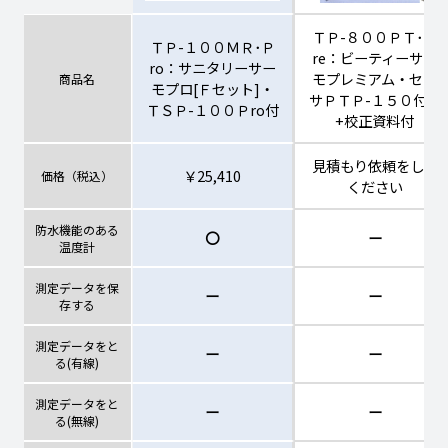
ＴＰ-８００ＰＴ･Ｐ
ＴＰ-１００ＭＲ･Ｐ
re：ビーティーサー
ro：サニタリーサー
モプレミアム・セン
商品名
モプロ[Ｆセット]・
サＰＴＰ-１５０付き
ＴＳＰ-１００Ｐro付
+校正資料付
見積もり依頼をして
￥25,410
価格（税込）
ください
防水機能のある
〇
ー
温度計
測定データを保
ー
ー
存する
測定データをと
ー
ー
る(有線)
測定データをと
ー
ー
る(無線)