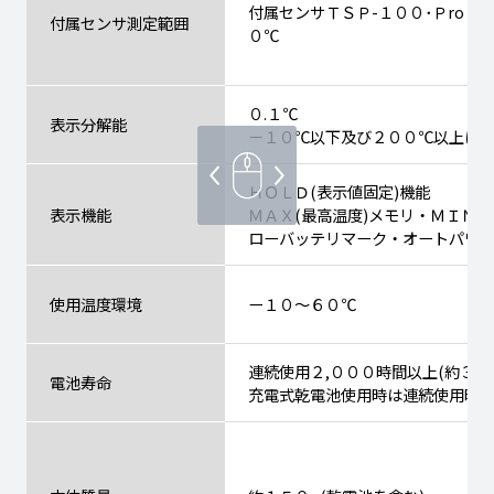
付属センサＴＳＰ-１００･Ｐro：
付属センサ測定範囲
０℃
０.１℃
表示分解能
－１０℃以下及び２００℃以上は
ＨＯＬＤ(表示値固定)機能
表示機能
ＭＡＸ(最高温度)メモリ・ＭＩＮ(
ローバッテリマーク・オートパワー
使用温度環境
ー１０～６０℃
連続使用２,０００時間以上(約３ヶ
電池寿命
充電式乾電池使用時は連続使用時