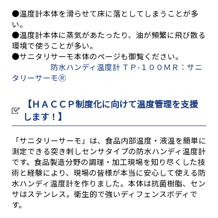
●温度計本体を滑らせて床に落としてしまうことが多
い。
●温度計本体に蒸気があたったり、油が頻繁に飛び散る
環境で使うことが多い。
●サニタリサーモ本体のページも御覧ください。
防水ハンディ温度計 ＴＰ-１００ＭＲ：サニ
タリーサーモⓇ
【ＨＡＣＣＰ制度化に向けて温度管理を支援
します！】
「サニタリーサーモ」は、食品内部温度・液温を簡単に
測定できる突き刺しセンサタイプの防水ハンディ温度計
です。食品製造分野の調理・加工現場を知り尽くした技
術と経験により、現場の皆様が本当に安心して使える防
水ハンディ温度計を作りました。本体は抗菌樹脂、セン
サはステンレス。衛生的で強いディフェンスボディで
す。