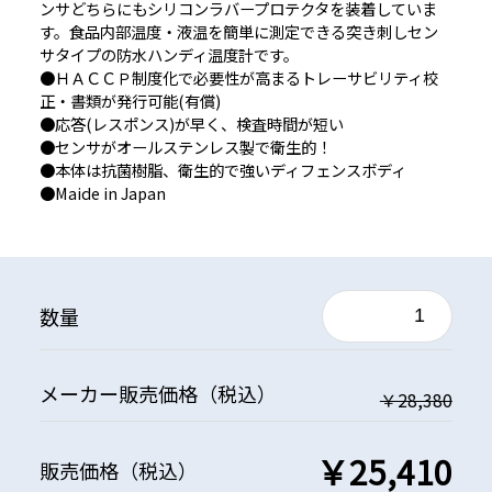
ンサどちらにもシリコンラバープロテクタを装着していま
す。食品内部温度・液温を簡単に測定できる突き刺しセン
サタイプの防水ハンディ温度計です。
●ＨＡＣＣＰ制度化で必要性が高まるトレーサビリティ校
正・書類が発行可能(有償)
●応答(レスポンス)が早く、検査時間が短い
●センサがオールステンレス製で衛生的！
●本体は抗菌樹脂、衛生的で強いディフェンスボディ
●Maide in Japan
数量
メーカー
販売価格
（税込）
￥28,380
￥25,410
販売価格
（税込）